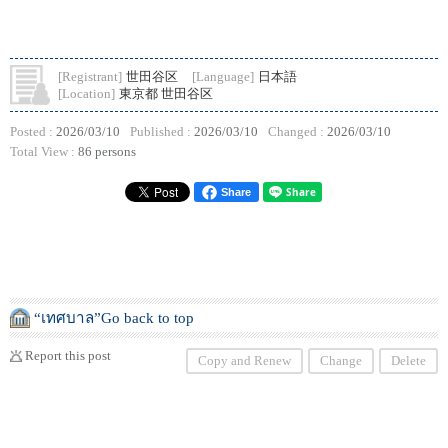
[Registrant]
世田谷区
[Language]
日本語
[Location]
東京都 世田谷区
Posted :
2026/03/10
Published :
2026/03/10
Changed :
2026/03/10
Total View :
86 persons
Share
“เทศบาล”Go back to top
Report this post
Copy and Renew
Change
Delete