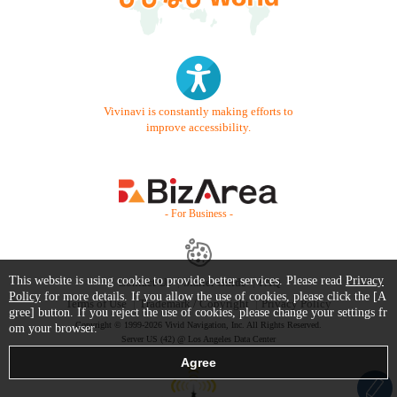
Vivinavi is constantly making efforts to
improve accessibility.
- For Business -
This website is using cookie to provide better services. Please read
Privacy
Contact Us
Starter Guide
FAQ
Policy
for more details. If you allow the use of cookies, please click the [A
Terms of Use
Trademark / Copyright
Privacy Policy
gree] button. If you reject the use of cookies, please change your settings fr
Copyright © 1999-2026 Vivid Navigation, Inc. All Rights Reserved.
om your browser.
Server US (42) @ Los Angeles Data Center