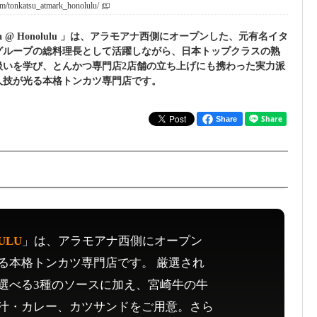
om/tonkatsu_atmark_honolulu/
zakaya @ Honolulu 」は、アラモアナ西側にオープンした、元有名イタ
グループの総料理長として活躍しながら、日本トップクラスの熟
扱いを学び、とんかつ専門店2店舗の立ち上げにも携わった実力派
人技が光る本格トンカツ専門店です。
Share
ULU
」は、アラモアナ西側にオープン
る本格トンカツ専門店です。 厳選され
選べる3種のソースに加え、宮崎牛の牛
汁・カレー、カツサンドをご用意。さら