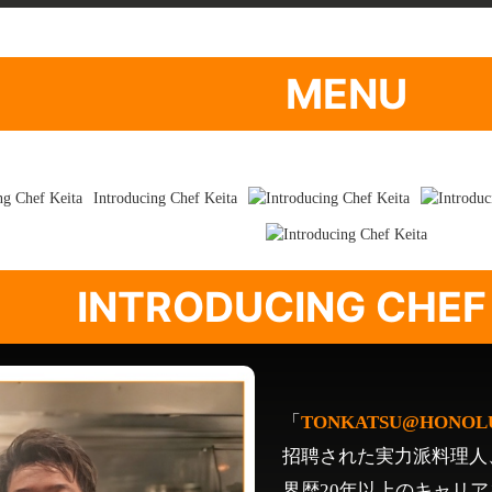
MENU
INTRODUCING CHEF
「
TONKATSU@HONOL
招聘された実力派料理人
界歴20年以上のキャリ