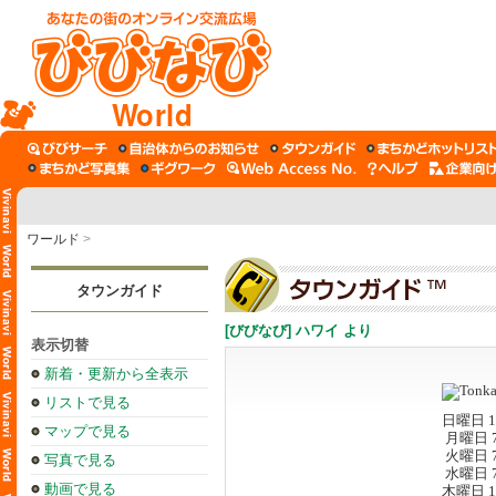
World
ワールド
>
タウンガイド
[びびなび] ハワイ より
表示切替
新着・更新から全表示
リストで見る
日曜日 11:
マップで見る
月曜日 7:
火曜日 7:
写真で見る
水曜日 7:
動画で見る
木曜日 11: