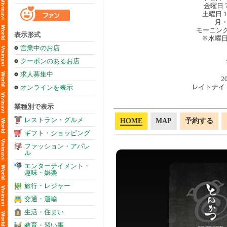
金曜日 7:
土曜日 11:
月
モーニング
表示形式
※水曜
営業中のお店
クーポンのあるお店
求人募集中
2
レイトナイト
オンラインを表示
業種別で表示
レストラン・グルメ
HOME
MAP
予約する
ギフト・ショッピング
ファッション・アパレ
ル
エンターテイメント・
趣味・娯楽
旅行・レジャー
交通・運輸
生活・住まい
教育・習い事