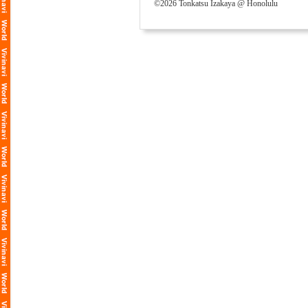
©2026 Tonkatsu Izakaya @ Honolulu