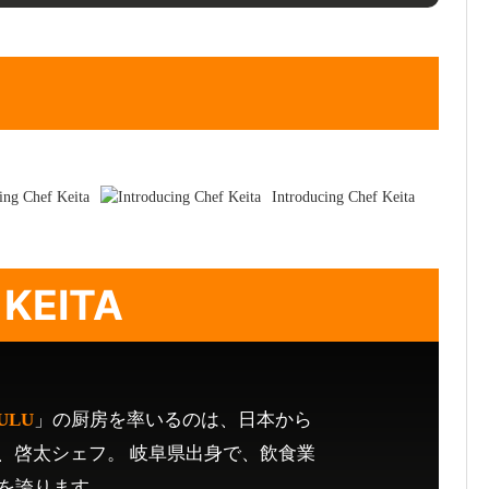
 KEITA
ULU
」の厨房を率いるのは、日本から
、啓太シェフ。 岐阜県出身で、飲食業
アを誇ります。