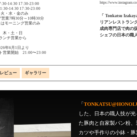
https://www.instagram.c
30-14:30 17:30-23:00
30-14:30 17:30-23:00
・火・水・金のみ
「 Tonkatsu I
営業7時30分～10時30分
リアンレストラン
日はモーニング営業のみ
成肉専門店で肉の
木・土・日
シェフの日本の職
ランチ営業から
026年6月1日より
営業開始 21:00〜23:00
レビュー
ギャラリー
「
TONKATSU@HONOL
した、日本の職人技が光
た豚肉と自家製パン粉、
カツや手作りの小鉢・豚