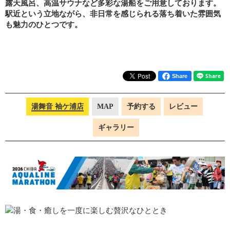
露天風呂、高温サウナなど多彩な湯船をご用意しております。
駅近という立地ながら、非日常を感じられる落ち着いた雰囲気
も魅力のひとつです。
Share
湯舞音 袖ケ浦店
MAP
予約する
レビュー
ギャラリー