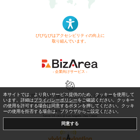
びびなびはアクセシビリティの向上に
取り組んでいます。
- 企業向けサービス -
本サイトでは、より良いサービス提供のため、クッキーを使用して
お問い合わせ
はじめてガイド
よくある質問
います。詳細は
プライバシーポリシー
をご確認ください。クッキー
利用規約
商標・著作権
プライバシーポリシー
の使用を許可する場合は同意するボタンを押してください。クッキ
ーの使用を拒否する場合は、ブラウザからご設定ください。
Copyright © 1999-2026 Vivid Navigation, Inc. All Rights Reserved.
Server US (43) @ Los Angeles Data Center