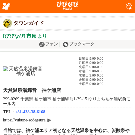
World
タウンガイド
[びびなび] 市原 より
ファン
ブックマーク
日曜日 9:00-0:00
月曜日 9:00-0:00
火曜日 9:00-0:00
水曜日 9:00-0:00
木曜日 9:00-0:00
金曜日 9:00-0:00
土曜日 9:00-0:00
天然温泉湯舞音 袖ケ浦店
299-0269 千葉県 袖ケ浦市 袖ケ浦駅前1-39-15 ゆりまち袖ケ浦駅前モ
ール内
TEL :
+81-438-38-6168
https://yubune-sodegaura.jp/
当館では、袖ケ浦エリア初となる天然温泉を中心に、炭酸泉や