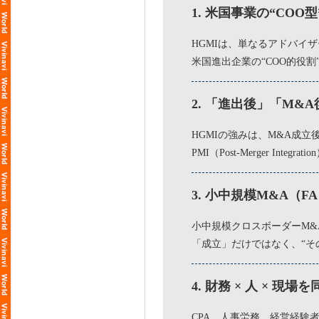
1. 米国事業の“COO
HGMIは、単なるアドバイ
米国進出企業の“COO的役
2. 「進出後」「M&
HGMIの強みは、M&A成
PMI（Post-Merger 
3. 小中規模M&A（F
小中規模クロスボーダーM&
「成立」だけではなく、“そ
4. 財務 × 人 × 現
CPA、人事労務、経営経験