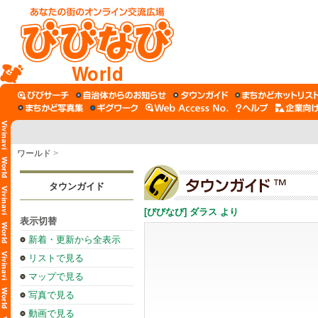
World
ワールド
>
タウンガイド
[びびなび] ダラス より
表示切替
新着・更新から全表示
リストで見る
マップで見る
写真で見る
動画で見る