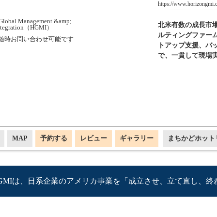
https://www.horizongmi
北米有数の成長市場
ルティングファー
随時お問い合わせ可能です
トアップ支援、バッ
で、一貫して現場
MAP
予約する
レビュー
ギャラリー
まちかどホット
GMIは、日系企業のアメリカ事業を「成立させ、立て直し、終