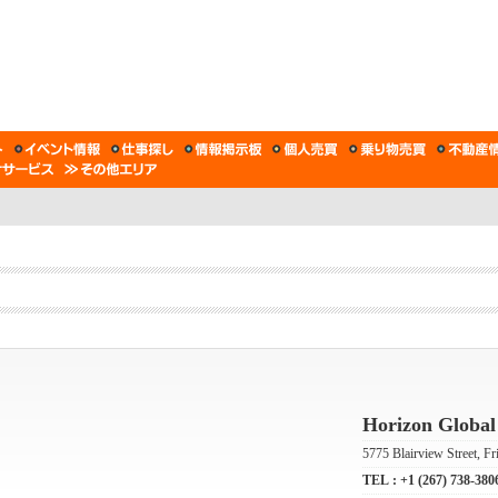
Horizon Glob
5775 Blairview Street, F
TEL :
+1 (267) 738-380