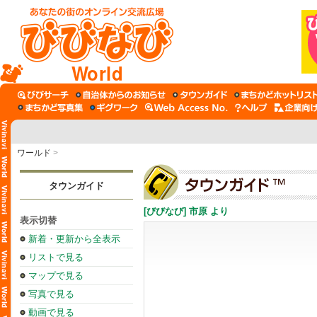
World
ワールド
>
タウンガイド
[びびなび] 市原 より
表示切替
新着・更新から全表示
リストで見る
マップで見る
写真で見る
動画で見る