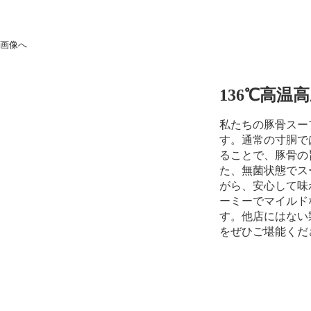
136℃高
私たちの豚骨スー
す。通常の寸胴で
ることで、豚骨の
た、無菌状態でス
がら、安心して味
ーミーでマイルド
す。他店にはない
をぜひご堪能くだ