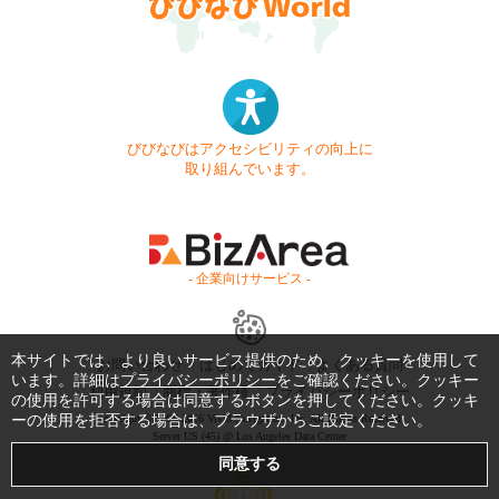
びびなびはアクセシビリティの向上に
取り組んでいます。
- 企業向けサービス -
本サイトでは、より良いサービス提供のため、クッキーを使用して
お問い合わせ
はじめてガイド
よくある質問
います。詳細は
プライバシーポリシー
をご確認ください。クッキー
利用規約
商標・著作権
プライバシーポリシー
の使用を許可する場合は同意するボタンを押してください。クッキ
Copyright © 1999-2026 Vivid Navigation, Inc. All Rights Reserved.
ーの使用を拒否する場合は、ブラウザからご設定ください。
Server US (45) @ Los Angeles Data Center