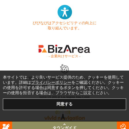
びびなびはアクセシビリティの向上に
取り組んでいます。
- 企業向けサービス -
本サイトでは、より良いサービス提供のため、クッキーを使用して
お問い合わせ
はじめてガイド
よくある質問
います。詳細は
プライバシーポリシー
をご確認ください。クッキー
利用規約
商標・著作権
プライバシーポリシー
の使用を許可する場合は同意するボタンを押してください。クッキ
ーの使用を拒否する場合は、ブラウザからご設定ください。
Copyright © 1999-2026 Vivid Navigation, Inc. All Rights Reserved.
Server US (43) @ Los Angeles Data Center
タウンガイド