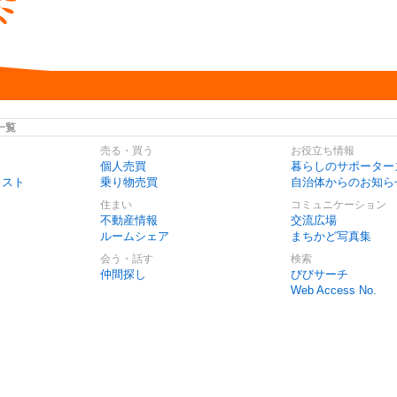
一覧
売る・買う
お役立ち情報
個人売買
暮らしのサポーター
リスト
乗り物売買
自治体からのお知ら
住まい
コミュニケーション
不動産情報
交流広場
ルームシェア
まちかど写真集
会う・話す
検索
仲間探し
びびサーチ
Web Access No.