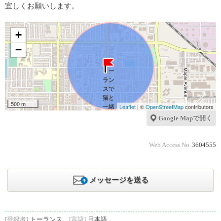
宜しくお願いします。
+
−
500 m
Leaflet
| ©
OpenStreetMap
contributors
Google Mapで開く
Web Access No.
3604555
メッセージを送る
[登録者]
トーランス
[言語]
日本語