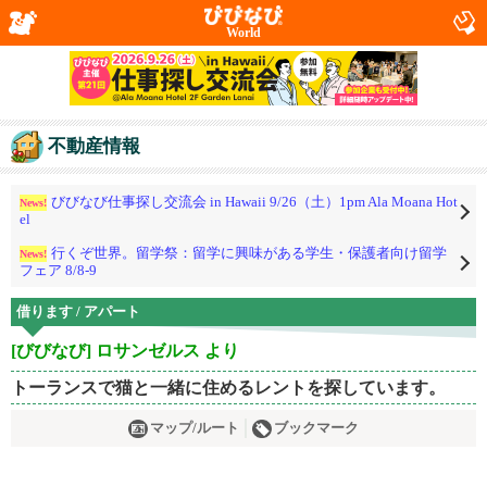
World
不動産情報
びびなび仕事探し交流会 in Hawaii 9/26（土）1pm Ala Moana Hot
News!
el
行くぞ世界。留学祭：留学に興味がある学生・保護者向け留学
News!
フェア 8/8-9
借ります / アパート
[びびなび] ロサンゼルス より
トーランスで猫と一緒に住めるレントを探しています。
マップ/ルート
ブックマーク