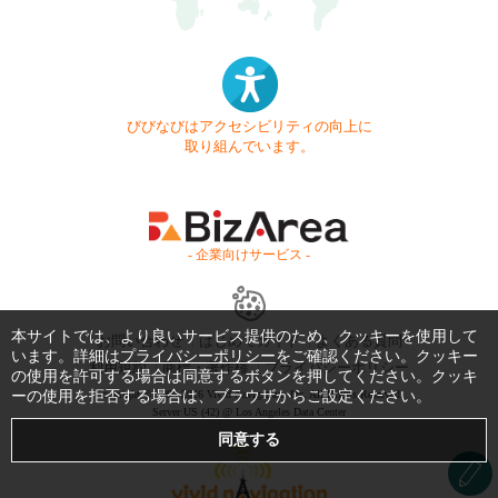
びびなびはアクセシビリティの向上に
取り組んでいます。
- 企業向けサービス -
本サイトでは、より良いサービス提供のため、クッキーを使用して
お問い合わせ
はじめてガイド
よくある質問
います。詳細は
プライバシーポリシー
をご確認ください。クッキー
利用規約
商標・著作権
プライバシーポリシー
の使用を許可する場合は同意するボタンを押してください。クッキ
ーの使用を拒否する場合は、ブラウザからご設定ください。
Copyright © 1999-2026 Vivid Navigation, Inc. All Rights Reserved.
Server US (42) @ Los Angeles Data Center