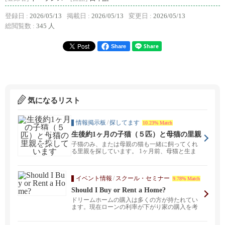
登録日 :
2026/05/13
掲載日 :
2026/05/13
変更日 :
2026/05/13
総閲覧数 :
345 人
Share
気になるリスト
情報掲示板
/
探してます
10.23% Match
生後約1ヶ月の子猫（５匹）と母猫の里親
を探しています
子猫のみ、または母親の猫も一緒に飼ってくれ
る里親を探しています。 1ヶ月前、母猫と生ま
れたばかりの子...
イベント情報
/
スクール・セミナー
9.78% Match
Should I Buy or Rent a Home?
ドリームホームの購入は多くの方が持たれてい
ます。現在ローンの利率が下がり家の購入を考
えていられる方も...