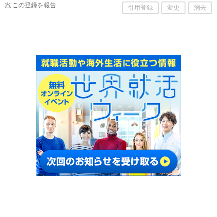
この登録を報告
引用登録
変更
消去