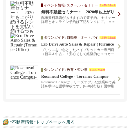
イベント情報
/
スクール・セミナー
9.45% Match
無料不動産セミナー： 2020年も上がり
続けるレントを支払い続けるつもり?
配布資料準備がありますので要予約。 セミナー
詳細とオンライン予約は下記リンクにて。 ＝＝
＝...
タウンガイド
/
自動車・オートバイ
4.58% Match
Eco Drive Auto Sales & Repair (Torrance
Office)
プリウスを中心としたハイブリッドカー専門店
（新車＆中古）！安心そして経済的なエコカー
ライフをお届けします。
タウンガイド
/
教育・習い事
4.05% Match
Rosemead College - Torrance Campus-
Rosemead Collegeは、リーズナブルな授業料で英
語を学べる語学学校です。(I-20発行校）夏学期
受講生受付中！
“不動産情報”トップページへ戻る