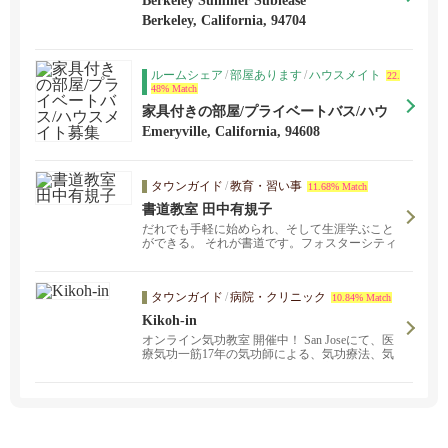
Berkeley Summer Sublease
Berkeley, California, 94704
ルームシェア
/
部屋あります
/
ハウスメイト
22.
48% Match
家具付きの部屋/プライベートバス/ハウ
スメイト募集
Emeryville, California, 94608
タウンガイド
/
教育・習い事
11.68% Match
書道教室 田中有規子
だれでも手軽に始められ、そして生涯学ぶこと
ができる。 それが書道です。フォスターシティ
ーの当書道教室では、子どもから大人まで、幅
広い年代の方が学んでいます。
タウンガイド
/
病院・クリニック
10.84% Match
Kikoh-in
オンライン気功教室 開催中！ San Joseにて、医
療気功一筋17年の気功師による、気功療法、気
功教室が受けられます。あなたの辛い痛み、重
いストレス、慢性症状を改善します。お気軽に
お問い合わせください。サンフランシスコ、バ
ークレー、オークランド、フリーモント、サン
マテオに出張します。呼吸、脱ストレス、がん
予防、健康、不妊改善のプログラムもありま