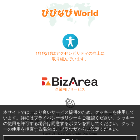
びびなびはアクセシビリティの向上に
取り組んでいます。
- 企業向けサービス -
本サイトでは、より良いサービス提供のため、クッキーを使用して
お問い合わせ
はじめてガイド
よくある質問
います。詳細は
プライバシーポリシー
をご確認ください。クッキー
利用規約
商標・著作権
プライバシーポリシー
の使用を許可する場合は同意するボタンを押してください。クッキ
ーの使用を拒否する場合は、ブラウザからご設定ください。
Copyright © 1999-2026 Vivid Navigation, Inc. All Rights Reserved.
Server US (42) @ Los Angeles Data Center