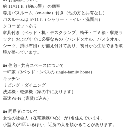
約 11×11 ft（約6.6畳） の個室
専用バスルーム（en-suite）付き（他の方と共有なし）
バスルームは 5×11 ft（シャワー・トイレ・洗面台）
クローゼットあり
家具付き（ベッド・机・デスクランプ、椅子・ゴミ箱・収納ラ
ック）およびすぐに必要なもの（ハンドタオル、バスタオル、
シーツ、掛け布団）が備え付けてあり、初日から生活できる環
境が整っています。
🏡 住宅・共有スペースについて
一軒家（3ベッド・3バスの single-family home）
キッチン
リビング・ダイニング
洗濯機・乾燥機（家の中にあります）
高速Wi-Fi（家賃に込み）
🏡 同居者について
女性の社会人（在宅勤務中心） が1名住んでいます。
小型犬が1匹いるほか、近所の犬を預かることがあります。