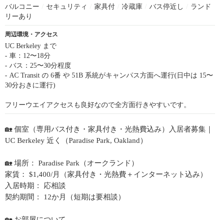
バルコニー
/
セキュリティ
/
家具付
/
冷蔵庫
/
バス停近し
/
ランド
リーあり
周辺環境・アクセス
UC Berkeley まで
- 車：12〜18分
- バス：25〜30分程度
- AC Transit の 6番 や 51B 系統がキャンパス方面へ運行(日中は 15〜
30分おきに運行)
フリーウエイアクセスも良好なので全方面行きやすいです。
🏡 個室（専用バス付き・家具付き・光熱費込み）入居者募集｜
UC Berkeley 近く（Paradise Park, Oakland）
🏡 場所： Paradise Park（オークランド）
家賃： $1,400/月（家具付き・光熱費＋インターネット込み）
入居時期： 応相談
契約期間： 12か月（短期は要相談）
🏡 お部屋について