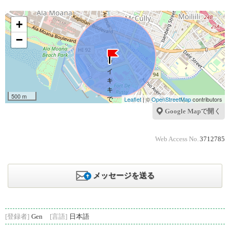
+
−
500 m
Leaflet
| ©
OpenStreetMap
contributors
Google Mapで開く
Web Access No.
3712785
メッセージを送る
[登録者]
Gen
[言語]
日本語