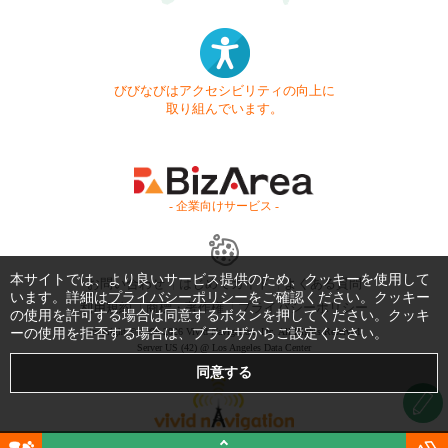
びびなびはアクセシビリティの向上に
取り組んでいます。
- 企業向けサービス -
本サイトでは、より良いサービス提供のため、クッキーを使用して
お問い合わせ
はじめてガイド
よくある質問
います。詳細は
プライバシーポリシー
をご確認ください。クッキー
利用規約
商標・著作権
プライバシーポリシー
の使用を許可する場合は同意するボタンを押してください。クッキ
ーの使用を拒否する場合は、ブラウザからご設定ください。
Copyright © 1999-2026 Vivid Navigation, Inc. All Rights Reserved.
Server US (42) @ Los Angeles Data Center