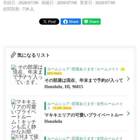
登録日 :
2026/07/06
掲載日 :
2026/07/06
変更日 :
2026/07/06
総閲覧数 :
738 人
Share
気になるリスト
ルームシェア
/
部屋あります
/
ルームメイト
15.
84% Match
その部屋は現在、年末まで予約が入って
います。
Honolulu, HI, 96815
ルームシェア
/
部屋あります
/
女性ルームメイ
ト
14.64% Match
マキキエリアの可愛いプライベートルー
ム！キッチンも広く静かなお部屋！アラ
Honolulu
モアナも徒歩圏内！
ルームシェア
/
部屋あります
/
女性ルームメイ