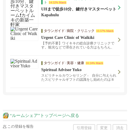
ト
14.52% Match
UHまで徒歩10分、鍵付きマスターベット
ルーム❗️カイムキの新築一軒家
Kapahulu
タウンガイド
/
病院・クリニック
13.57% Match
Urgent Care Clinic of Waikiki
【予約不要】ワイキキの総合診療クリニックで
す。観光などで滞在されている方はもちろん、
ハワイ在住の方で主治医をお探しの方も、お気
軽にお越しください。
タウンガイド
/
美容・健康
10.24% Match
Spiritual Advisor Yuko
スピリチャルカウンセリング - 自分に与えられ
たスピリチャルギフトの認識をし始めたのは８
歳の時でした。３０年以上の経験がございま
す。安心してご連絡ください。愛の相性レポー
ト$12.00もご利用ください?
“ルームシェア”トップページへ戻る
この登録を報告
引用登録
変更
消去