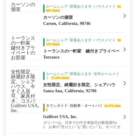
ルームシェア
/
部屋あります
/
ハウスメイト
84.
48% Match
カーソンの個室
Carson, California, 90746
ルームシェア
/
部屋あります
/
ハウスメイト
38.
12% Match
トーランスの一軒家 鍵付きプライベー
トのお部屋
Torrance
ルームシェア
/
部屋あります
/
女性ルームメイ
ト
35.26% Match
女性限定、綺麗好き限定、シェアハウ
ス、今すぐ入居可、家具付き、コスパ最
Santa Ana, California, 92706
強
タウンガイド
/
自動車・オートバイ
30.47% Matc
h
Gulliver USA, Inc.
ガリバーは、日本での中古車販売台数実績No
1。お車の”売りたい”も”買いたい”も、すべてガ
リバーで完結！ガリバーの安心、便利なサービ
スを是非ご体験下さい。またZoomを利用したお