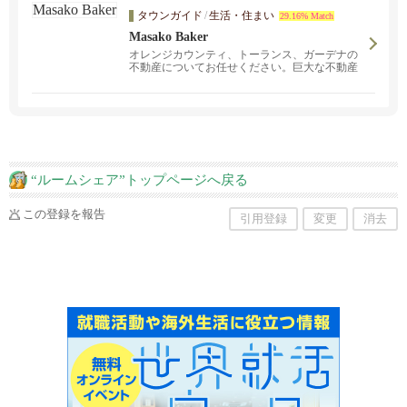
車に関するコンサルティングサービスもご提供
タウンガイド
/
生活・住まい
29.16% Match
しております。
Masako Baker
オレンジカウンティ、トーランス、ガーデナの
不動産についてお任せください。巨大な不動産
ネットワークを持つブローカーエージ、コール
ドウェルバンカーのアーバインオフィスを拠点
に、 不動産売買、取引のお手伝いをしておりま
す。 私は、日本で長年育った身として、日本人
のみなさまとのご縁をとても大事にしておりま
す。 不動産または、関連の情報、サービスにつ
いても何かお手伝いができることがあればと思
いますので、 気軽にご連絡ください。
“ルームシェア”トップページへ戻る
この登録を報告
引用登録
変更
消去