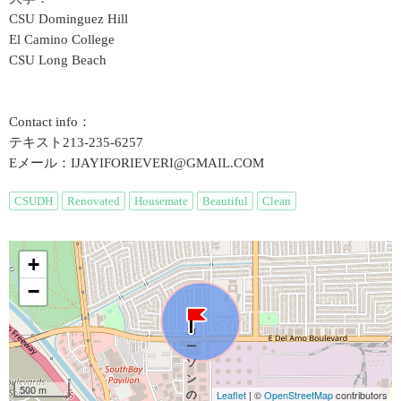
CSU Dominguez Hill
El Camino College
CSU Long Beach
Contact info：
テキスト213-235-6257
Eメール：IJAYIFORIEVERI@GMAIL.COM
CSUDH
Renovated
Housemate
Beautiful
Clean
+
−
500 m
Leaflet
| ©
OpenStreetMap
contributors