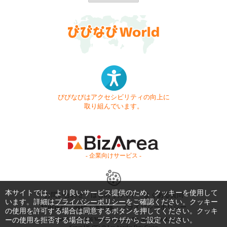
びびなびはアクセシビリティの向上に
取り組んでいます。
- 企業向けサービス -
本サイトでは、より良いサービス提供のため、クッキーを使用して
お問い合わせ
はじめてガイド
よくある質問
います。詳細は
プライバシーポリシー
をご確認ください。クッキー
利用規約
商標・著作権
プライバシーポリシー
の使用を許可する場合は同意するボタンを押してください。クッキ
ーの使用を拒否する場合は、ブラウザからご設定ください。
Copyright © 1999-2026 Vivid Navigation, Inc. All Rights Reserved.