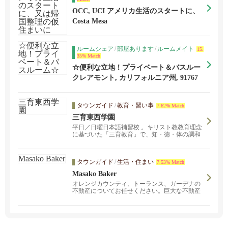
OCC, UCI アメリカ生活のスタートに、
又は帰国整理の仮住まいに
Costa Mesa
ルームシェア
/
部屋あります
/
ルームメイト
15.
35% Match
☆便利な立地！プライベート＆バスルー
ム☆
クレアモント, カリフォルニア州, 91767
タウンガイド
/
教育・習い事
7.62% Match
三育東西学園
平日／日曜日本語補習校 。キリスト教教育理念
に基づいた「三育教育」で、知・徳・体の調和
のとれた円満な人格の形成を目指す教育を行い
ます。編入生募集中！詳しくはお問い合わせく
ださい。
タウンガイド
/
生活・住まい
7.53% Match
Masako Baker
オレンジカウンティ、トーランス、ガーデナの
不動産についてお任せください。巨大な不動産
ネットワークを持つブローカーエージ、コール
ドウェルバンカーのアーバインオフィスを拠点
に、 不動産売買、取引のお手伝いをしておりま
す。 私は、日本で長年育った身として、日本人
のみなさまとのご縁をとても大事にしておりま