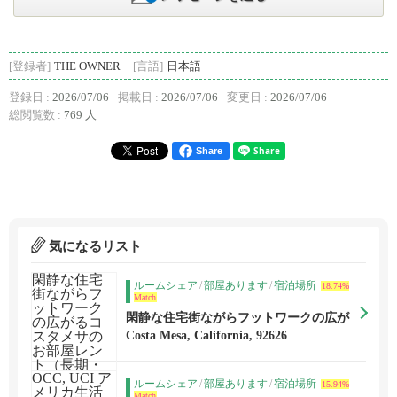
[登録者]
THE OWNER
[言語]
日本語
登録日 :
2026/07/06
掲載日 :
2026/07/06
変更日 :
2026/07/06
総閲覧数 :
769 人
Share
気になるリスト
ルームシェア
/
部屋あります
/
宿泊場所
18.74%
Match
閑静な住宅街ながらフットワークの広が
るコスタメサのお部屋レント（長期・短
Costa Mesa, California, 92626
期）
ルームシェア
/
部屋あります
/
宿泊場所
15.94%
Match