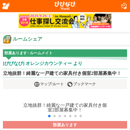
World
ルームシェア
部屋あります / ルームメイト
[びびなび] オレンジカウンティー より
立地抜群！綺麗な一戸建ての家具付き個室2部屋募集中！
マップ/ルート
ブックマーク
部屋あります