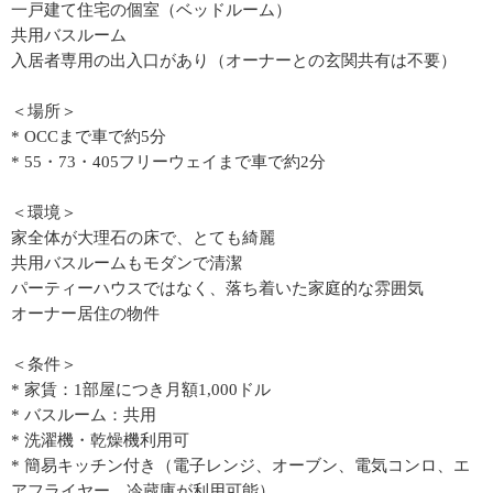
一戸建て住宅の個室（ベッドルーム）
共用バスルーム
入居者専用の出入口があり（オーナーとの玄関共有は不要）
＜場所＞
* OCCまで車で約5分
* 55・73・405フリーウェイまで車で約2分
＜環境＞
家全体が大理石の床で、とても綺麗
共用バスルームもモダンで清潔
パーティーハウスではなく、落ち着いた家庭的な雰囲気
オーナー居住の物件
＜条件＞
* 家賃：1部屋につき月額1,000ドル
* バスルーム：共用
* 洗濯機・乾燥機利用可
* 簡易キッチン付き（電子レンジ、オーブン、電気コンロ、エ
アフライヤー、冷蔵庫が利用可能）