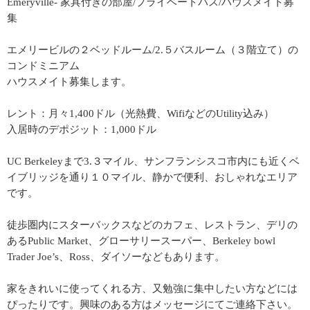
Emeryville- 家具付きの部屋/プライベートバス/ハウスメイト募
集
エメリービルの２ベッドルーム/2.５バスルーム（３階立て）の
コンドミニアム
ハウスメイト募集します。
レント：月々1,400ドル（光熱費、WifiなどのUtility込み）
入居時のデポジット：1,000ドル
UC Berkeleyまで3.３マイル、サンフランシスコ市内にも近くベ
イブリッジを通り１０マイル、静かで便利、おしゃれなエリア
です。
徒歩圏内にスターバックスなどのカフェ、レストラン、デリの
あるPublic Market、グローサリースーパー、Berkeley bowl
Trader Joe’s、Ross、ダイソーなどもあります。
家をきれいに使ってくれる方、又勉強に集中したい方などには
ぴったりです。興味のある方はメッセージにてご連絡下さい。