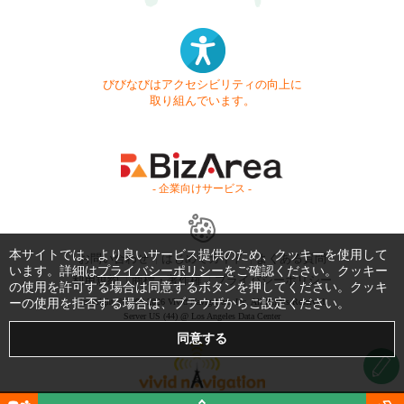
びびなびはアクセシビリティの向上に
取り組んでいます。
- 企業向けサービス -
本サイトでは、より良いサービス提供のため、クッキーを使用して
お問い合わせ
はじめてガイド
よくある質問
います。詳細は
プライバシーポリシー
をご確認ください。クッキー
利用規約
商標・著作権
プライバシーポリシー
の使用を許可する場合は同意するボタンを押してください。クッキ
ーの使用を拒否する場合は、ブラウザからご設定ください。
Copyright © 1999-2026 Vivid Navigation, Inc. All Rights Reserved.
Server US (44) @ Los Angeles Data Center