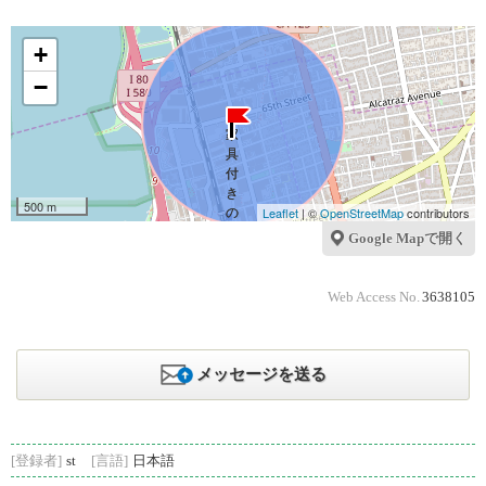
+
−
500 m
Leaflet
| ©
OpenStreetMap
contributors
Google Mapで開く
Web Access No.
3638105
メッセージを送る
[登録者]
st
[言語]
日本語