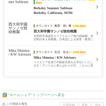
Match
Berkeley Summer Sublease
Berkeley, California, 94704
タウンガイド
/
教育・習い事
5.79% Match
西大和学園サンノゼ校幼稚園
文部科学省認定カリフォルニア校の姉妹園、全
日制日本人幼稚園。日本語による保育・教育に
より日本人としての心を育みます。
タウンガイド
/
生活・住まい
5.62% Match
Mika Shimizu / KW Advisors
ベイエリア全域で不動産売買をお手伝いいたし
ます！アメリカに来たばかりの方、こちらに長
い方もそれぞれに合った物件をご紹介いたしま
す。フレンドリーで気軽に何でも聞ける雰囲気
を大切にしています♪お気軽に不動産のこと、ア
メリカ生活のことお尋ね下さい。
“ルームシェア”トップページへ戻る
この登録を報告
引用登録
変更
消去