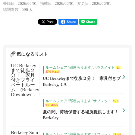
登録日 :
2026/06/01
掲載日 :
2026/06/01
変更日 :
2026/06/01
総閲覧数 :
596 人
Share
気になるリスト
ルームシェア
/
部屋あります
/
ハウスメイト
23.
37% Match
UC Berkeleyまで徒歩２分！ 家具付きプ
ライベートルーム (Berkeley Downtown
Berkeley, CA
- 治安のいいNorthside側）
ルームシェア
/
部屋あります
/
サブレット
15.8
9% Match
夏の間、荷物保管する場所提供します！
Berkeley
ルームシェア
/
部屋あります
/
サブレット
15.4%