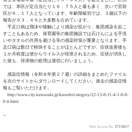
では、幸区が定点当たり１６．７５人と最も多く、次いで宮前
区が６．１７人となっています。年齢階級別では、３歳以下の
報告が９３．４％と大多数を占めています。
手足口病は飛沫や接触により感染が拡がり、集団感染を起こ
すこともあるため、保育園等の集団施設では石けんによる手洗
いやタオルの共用を避ける等の感染対策が重要となります。手
足口病は数日で軽快することがほとんどですが、症状改善後も
１か月程度は便からウイルスが排泄されるため、症状が消失し
た後も、排泄物の処理は適切に行いましょう。
感染症情報（令和８年第２７週）の詳細をまとめたファイル
を次のサイトからダウンロードしてください。過去の感染症情
報もご覧いただけます。
http://www.city.kawasaki.jp/kurashi/category/22-13-8-11-4-1-0-0-
0-0.html
--
Web Access No.
3715617