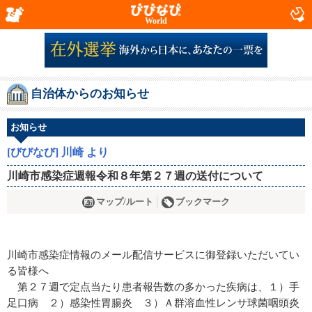
World
自治体からのお知らせ
お知らせ
[びびなび] 川崎 より
川崎市感染症週報令和８年第２７週の送付について
マップ/ルート
ブックマーク
川崎市感染症情報のメール配信サービスに御登録いただいてい
る皆様へ
第２７週で定点当たり患者報告数の多かった疾病は、１）手
足口病 ２）感染性胃腸炎 ３）Ａ群溶血性レンサ球菌咽頭炎