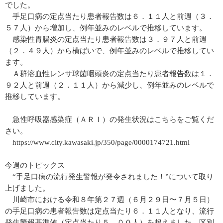
でした。
手足口病の定点当たり患者報告数は６．１１人と前週（３．
５７人）から増加し、例年並みのレベルで推移しています。
感染性胃腸炎の定点当たり患者報告数は３．９７人と前週
（２．４９人）から横ばいで、例年並みのレベルで推移してい
ます。
Ａ群溶血性レンサ球菌咽頭炎の定点当たり患者報告数は１．
９２人と前週（２．１１人）から減少し、例年並みのレベルで
推移しています。
急性呼吸器感染症（ＡＲＩ）の発生状況はこちらをご覧くだ
さい。
https://www.city.kawasaki.jp/350/page/0000174721.html
今週のトピックス
“手足口病の流行発生警報が発令されました！”について取り
上げました。
川崎市における令和８年第２７週（６月２９日〜７月５日）
の手足口病の患者報告数は定点当たり６．１１人となり、流行
発生警報基準値（定点当たり５．００人）を超えました。区別