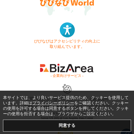
びびなびはアクセシビリティの向上に
取り組んでいます。
- 企業向けサービス -
本サイトでは、より良いサービス提供のため、クッキーを使用して
お問い合わせ
はじめてガイド
よくある質問
います。詳細は
プライバシーポリシー
をご確認ください。クッキー
利用規約
商標・著作権
プライバシーポリシー
の使用を許可する場合は同意するボタンを押してください。クッキ
ーの使用を拒否する場合は、ブラウザからご設定ください。
Copyright © 1999-2026 Vivid Navigation, Inc. All Rights Reserved.
Server US (43) @ Los Angeles Data Center