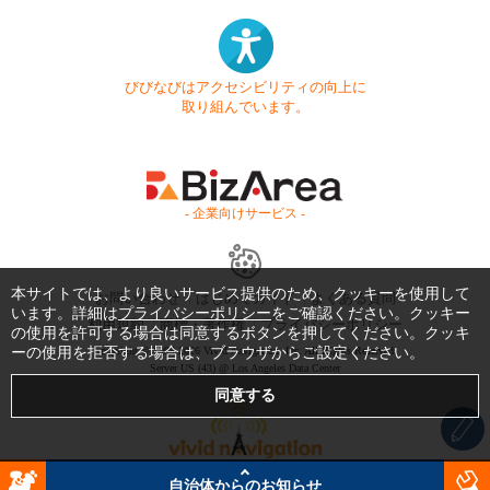
びびなびはアクセシビリティの向上に
取り組んでいます。
- 企業向けサービス -
本サイトでは、より良いサービス提供のため、クッキーを使用して
お問い合わせ
はじめてガイド
よくある質問
います。詳細は
プライバシーポリシー
をご確認ください。クッキー
利用規約
商標・著作権
プライバシーポリシー
の使用を許可する場合は同意するボタンを押してください。クッキ
ーの使用を拒否する場合は、ブラウザからご設定ください。
Copyright © 1999-2026 Vivid Navigation, Inc. All Rights Reserved.
Server US (43) @ Los Angeles Data Center
自治体からのお知らせ