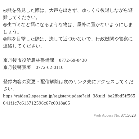
◎熊を発見した際は、大声を出さず、ゆっくり後退しながら避
難してください。
◎生ゴミなど餌になるような物は、屋外に置かないようにしま
しょう。
◎熊を目撃した際は、決して近づかないで、行政機関や警察に
連絡してください。
京丹後市役所農林整備課 0772-69-0430
京丹後警察署 0772-62-0110
登録内容の変更・配信解除は次のリンク先にアクセスしてくだ
さい。
https://raiden2.speecan.jp/register/update?aid=3&uid=be28bd5ff565
041f1c7c613712596c67c6018a05
Web Access No.
3715623