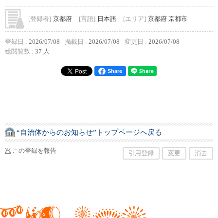
[登録者]
京都府
[言語]
日本語
[エリア]
京都府 京都市
登録日 :
2026/07/08
掲載日 :
2026/07/08
変更日 :
2026/07/08
総閲覧数 :
37 人
Share
“自治体からのお知らせ”トップページへ戻る
この登録を報告
引用登録
変更
消去