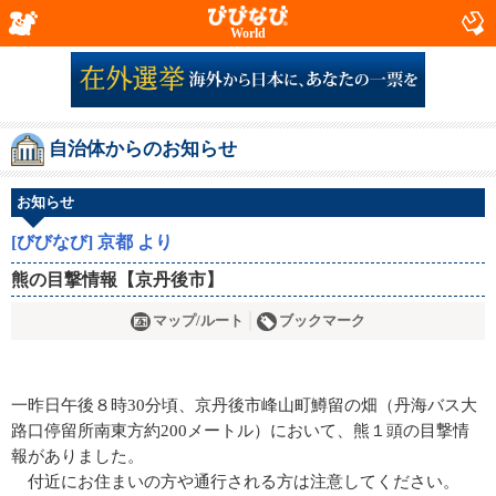
World
自治体からのお知らせ
お知らせ
[びびなび] 京都 より
熊の目撃情報【京丹後市】
マップ/ルート
ブックマーク
一昨日午後８時30分頃、京丹後市峰山町鱒留の畑（丹海バス大
路口停留所南東方約200メートル）において、熊１頭の目撃情
報がありました。
付近にお住まいの方や通行される方は注意してください。