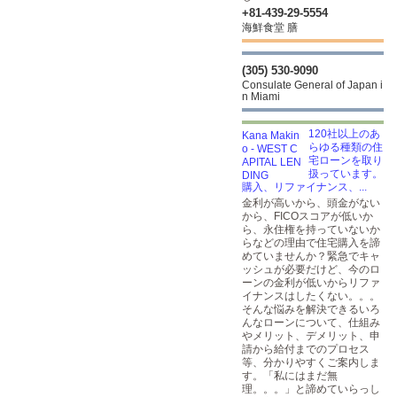
+81-439-29-5554
海鮮食堂 膳
(305) 530-9090
Consulate General of Japan i
n Miami
120社以上のあ
らゆる種類の住
宅ローンを取り
扱っています。
購入、リファイナンス、...
金利が高いから、頭金がない
から、FICOスコアが低いか
ら、永住権を持っていないか
らなどの理由で住宅購入を諦
めていませんか？緊急でキャ
ッシュが必要だけど、今のロ
ーンの金利が低いからリファ
イナンスはしたくない。。。
そんな悩みを解決できるいろ
んなローンについて、仕組み
やメリット、デメリット、申
請から給付までのプロセス
等、分かりやすくご案内しま
す。「私にはまだ無
理。。。」と諦めていらっし