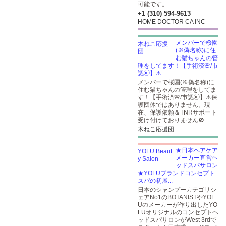
可能です。
+1 (310) 594-9613
HOME DOCTOR CA INC
メンバーで桜園
(※偽名称)に住
む猫ちゃんの管
理をしてます！【手術済🌸/市
認🉑】⚠...
メンバーで桜園(※偽名称)に
住む猫ちゃんの管理をしてま
す！【手術済🌸/市認🉑】⚠保
護団体ではありません。現
在、保護依頼＆TNRサポート
受け付けておりません🚫
木ねこ応援団
★日本ヘアケア
メーカー直営ヘ
ッドスパサロン
★YOLUブランドコンセプト
スパの初展...
日本のシャンプーカテゴリシ
ェアNo1のBOTANISTやYOL
Uのメーカーが作り出したYO
LUオリジナルのコンセプトヘ
ッドスパサロンがWest 3rdで