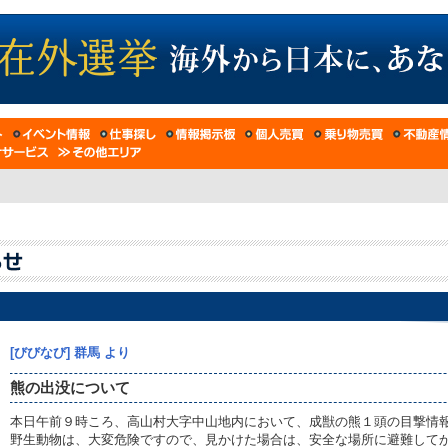
[びびなび] 群馬 より
熊の出没について
本日午前９時ころ、高山村大字中山地内において、成獣の熊１頭の目撃情
野生動物は、大変危険ですので、見かけた場合は、安全な場所に避難して