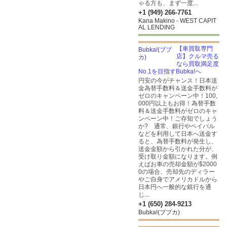
ゃる方も、まず一度...
+1 (949) 266-7761
Kana Makino - WEST CAPIT
AL LENDING
【車買取専門
店】クルマ売る
なら買取満足度
No.1を目指すBubka!へ
円安の今がチャンス！日本送
金為替手数料＆送金手数料が
ゼロのキャンペーン中！100,
000円以上もお得！為替手数
料＆送金手数料がゼロのキャ
ンペーン中！ご存知でしょう
か? 通常、銀行やペイパル
などを利用して日本へ送金す
ると、為替手数料が発生し、
送金金額から引かれた分が、
受け取り金額になります。例
えばお車の売却金額が$2000
0の場合、売却先のディラー
やご自身でアメリカドルから
日本円へ一般的な銀行を通
じ...
+1 (650) 284-9213
Bubka!(ブブカ)