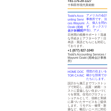
+81-176-20-1127
十和田市現代美術館
アメリカの会計
事務所です。法
人、個人を問わ
ず、タックスリ
ターン(確定申告)、アメ...
日米間の税務サポート！迅速
な手続きとアフターケア！日
本語・英語どちらにも対応し
ております。
+1 (877) 827-1040
Todd's Accounting Services /
Mayumi Ozaki (尾崎会計事務
所)
理想の住まいを
確かな技術でか
たちにします。
設計から施工までワンストッ
プで対応し、品質・納期・コ
ストに妥協しない住まいづく
りを実現。住宅のプロフェッ
ショナルとして、信頼と実績
に基づいたサービスをご提供
します。リモデル・修理・新
築など、幅広いニーズに対応