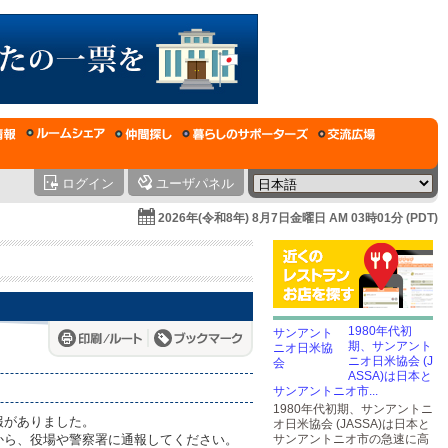
ログイン
ユーザパネル
2026年(令和8年) 8月7日金曜日 AM 03時01分 (PDT)
1980年代初
期、サンアント
ニオ日米協会 (J
ASSA)は日本と
サンアントニオ市...
1980年代初期、サンアントニ
報がありました。
オ日米協会 (JASSA)は日本と
から、役場や警察署に通報してください。
サンアントニオ市の急速に高