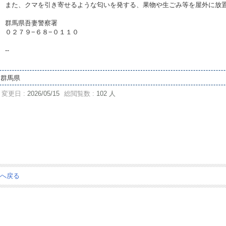
また、クマを引き寄せるような匂いを発する、果物や生ごみ等を屋外に放
群馬県吾妻警察署
０２７９−６８−０１１０
--
群馬県
変更日 :
2026/05/15
総閲覧数 :
102 人
ジへ戻る