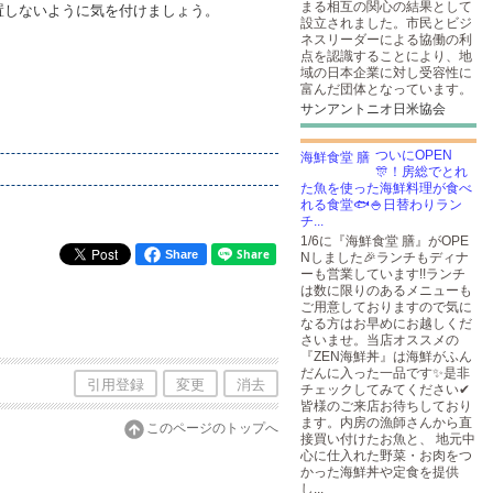
まる相互の関心の結果として
置しないように気を付けましょう。
設立されました。市民とビジ
ネスリーダーによる協働の利
点を認識することにより、地
域の日本企業に対し受容性に
富んだ団体となっています。
サンアントニオ日米協会
ついにOPEN
🎊！房総でとれ
た魚を使った海鮮料理が食べ
れる食堂🐟🍚日替わりラン
チ...
1/6に『海鮮食堂 膳』がOPE
Share
Nしました🎉ランチもディナ
ーも営業しています!!ランチ
は数に限りのあるメニューも
ご用意しておりますので気に
なる方はお早めにお越しくだ
さいませ。当店オススメの
『ZEN海鮮丼』は海鮮がふん
だんに入った一品です✨是非
引用登録
変更
消去
チェックしてみてください✔
皆様のご来店お待ちしており
ます。内房の漁師さんから直
このページのトップへ
接買い付けたお魚と、 地元中
心に仕入れた野菜・お肉をつ
かった海鮮丼や定食を提供
し...