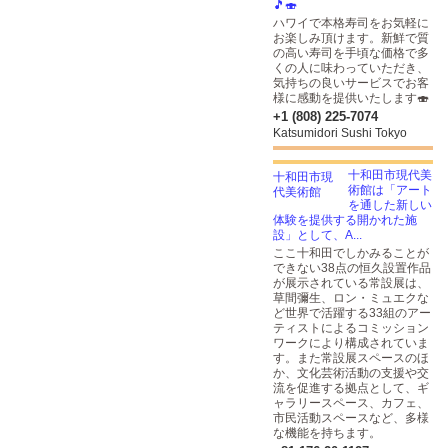
🎵🍣
ハワイで本格寿司をお気軽に
お楽しみ頂けます。新鮮で質
の高い寿司を手頃な価格で多
くの人に味わっていただき、
気持ちの良いサービスでお客
様に感動を提供いたします🍣
+1 (808) 225-7074
Katsumidori Sushi Tokyo
十和田市現代美
術館は「アート
を通した新しい
体験を提供する開かれた施
設」として、A...
ここ十和田でしかみることが
できない38点の恒久設置作品
が展示されている常設展は、
草間彌生、ロン・ミュエクな
ど世界で活躍する33組のアー
ティストによるコミッション
ワークにより構成されていま
す。また常設展スペースのほ
か、文化芸術活動の支援や交
流を促進する拠点として、ギ
ャラリースペース、カフェ、
市民活動スペースなど、多様
な機能を持ちます。