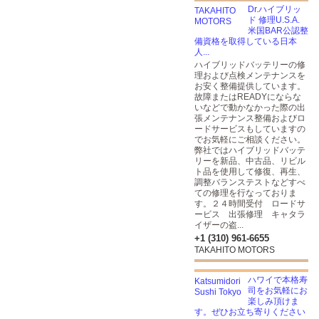
Dr.ハイブリッ
ド 修理U.S.A.
米国BAR公認整
備資格を取得している日本
人...
ハイブリッドバッテリーの修
理および点検メンテナンスを
お安く整備提供しています。
故障またはREADYにならな
いなどで動かなかった際の出
張メンテナンス整備およびロ
ードサービスもしていますの
でお気軽にご相談ください。
弊社ではハイブリッドバッテ
リーを新品、中古品、リビル
ト品を使用して修復、再生、
調整バランステストなどすべ
ての修理を行なっておりま
す。２４時間受付 ロードサ
ービス 出張修理 キャタラ
イザーの盗...
+1 (310) 961-6655
TAKAHITO MOTORS
ハワイで本格寿
司をお気軽にお
楽しみ頂けま
す。ぜひお立ち寄りください