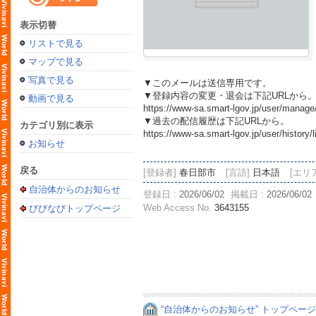
表示切替
リストで見る
マップで見る
写真で見る
▼このメールは送信専用です。
▼登録内容の変更・退会は下記URLから
動画で見る
https://www-sa.smart-lgov.jp/user/manag
▼過去の配信履歴は下記URLから。
カテゴリ別に表示
https://www-sa.smart-lgov.jp/user/histo
お知らせ
戻る
[登録者]
春日部市
[言語]
日本語
[エリ
自治体からのお知らせ
登録日 :
2026/06/02
掲載日 :
2026/06/02
Web Access No.
3643155
びびなびトップページ
“自治体からのお知らせ” トップペー