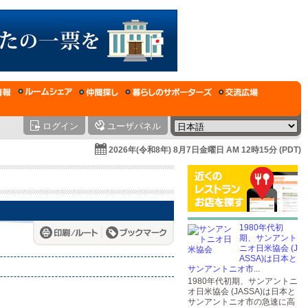
ログイン
ユーザパネル
2026年(令和8年) 8月7日金曜日 AM 12時15分 (PDT)
1980年代初
期、サンアント
ニオ日米協会 (J
ASSA)は日本と
サンアントニオ市...
1980年代初期、サンアントニ
オ日米協会 (JASSA)は日本と
サンアントニオ市の急速に高