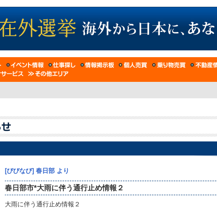
[びびなび] 春日部 より
春日部市*大雨に伴う通行止め情報２
大雨に伴う通行止め情報２