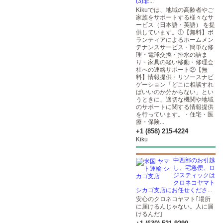
(3)非...
Kikuでは、地域の高齢者やご
家族をサポートする様々なサ
ービス（日本語・英語） を提
供しています。①【無料】ボ
ランティアによるホームメン
テナンスサービス・簡単な修
理・電球交換・排水の詰ま
り・家具の軽い移動・修理会
社への連絡サポート②【無
料】情報提供・リソースナビ
ゲーション「どこに相談すれ
ばいいのか分からない」とい
うときに、適切な機関や地域
のサポートに関する情報提供
を行っています。・住宅・医
療・保険...
+1 (858) 215-4224
Kiku
中西部のお引越
し、宅急便、ロ
ジスティックは
クロネコヤマト
シカゴ支店にお任せくださ...
安心のクロネコヤマト｢場所
に届けるんじゃない。人に届
けるんだ｣