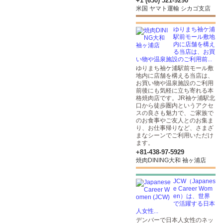
+1 (630) 521-9290
米国 ヤマト運輸 シカゴ支店
ゆりまち袖ケ浦
駅前モール敷地
内に店舗を構え
る当店は、お買
い物や温泉施設のご利用前...
ゆりまち袖ケ浦駅前モール敷
地内に店舗を構える当店は、
お買い物や温泉施設のご利用
前後にも気軽に立ち寄れる本
格焼肉店です。JR袖ケ浦駅北
口から徒歩圏内というアクセ
スの良さも魅力で、ご家族で
のお食事やご友人とのお集ま
り、お仕事帰りなど、さまざ
まなシーンでご利用いただけ
ます。
+81-438-97-5929
焼肉DINING大和 袖ヶ浦店
JCW（Japanes
e Career Wom
en）は、世界
で活躍する日本
人女性...
デンバーで日本人女性のネッ