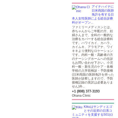
アイナハイナに
日米両国の医師
免許を有する日
本人女性医師による総合診療
科がオープン...
ファミリーメディスンとは、
赤ちゃんからご年配の方、妊
婦さんまで、全科の一般的な
治療をカバーする総合診療科
です。ハワイカイ、カハラ、
カイムキ、アラモアナ、ワイ
キキより便利なロケーション
です。内科一般・高齢者の方
のナーシングホームへの住診
もお問い合わせ下さい。小児
科一般・新生児のケア・各種
学校の入学前検診・予防接種
(日米両国の医師免許を持った
医師が診察しますので、予防
接種記録の英訳は必要ありま
せん)外...
+1 (808) 377-3193
Ohana Clinic
Kikuはサンディエゴ
とその近郊の日系コ
ミュニティを支援する501(c)