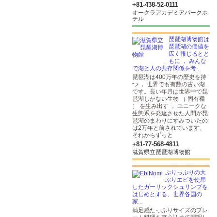
+81-438-52-0111
オークラアカデミアパークホ
テル
琵琶湖博物館は
琵琶湖の価値を
広く報じるとと
もに ， みんな
で湖と人の共存関係を考...
琵琶湖は400万年の歴史を持
つ ， 世界でも有数の古い湖
です。長い年月は世界中で琵
琶湖しかない生物 （ 固有種
） を生み出す ， ユニークな
生態系を発達させた人間が琵
琶湖のまわりにすみついたの
は2万年と前されています、
それからずっと
+81-77-568-4811
滋賀県立琵琶湖博物館
ぷりっぷりの大
ぶりエビを使用
したガーリックシュリンプを
はじめとする、世界各国の
家...
満足感たっぷりサイズのプレ