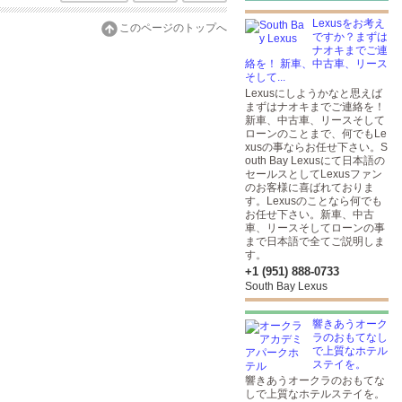
Lexusをお考え
このページのトップへ
ですか？まずは
ナオキまでご連
絡を！ 新車、中古車、リース
そして...
Lexusにしようかなと思えば
まずはナオキまでご連絡を！
新車、中古車、リースそして
ローンのことまで、何でもLe
xusの事ならお任せ下さい。S
outh Bay Lexusにて日本語の
セールスとしてLexusファン
のお客様に喜ばれておりま
す。Lexusのことなら何でも
お任せ下さい。新車、中古
車、リースそしてローンの事
まで日本語で全てご説明しま
す。
+1 (951) 888-0733
South Bay Lexus
響きあうオーク
ラのおもてなし
で上質なホテル
ステイを。
響きあうオークラのおもてな
しで上質なホテルステイを。