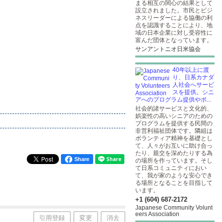
まる相互の関心の結果として
設立されました。市民とビジ
ネスリーダーによる協働の利
点を認識することにより、地
域の日本企業に対し受容性に
富んだ団体となっています。
サンアントニオ日米協会
40年以上に渡
り、日系カナダ
人社会へサービ
スを提供。シニ
アへのプログラム提供やボ...
社会的諸サービスと文化的、
娯楽性の高いシニアのための
プログラムを提供する民間の
非営利福祉団体です。隣組は
ボランティア精神を基礎とし
て、人々がお互いに助け合っ
たり、親交を深めたりする為
Share
の場所を作っています。そし
て日系コミュニティにおい
て、我が家のような安心でき
る場所となることを目指して
います。
+1 (604) 687-2172
Japanese Community Volunt
eers Association
引用登録
変更
消去