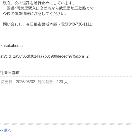
現在、次の道路を通行止めにしています。
・国道4号武里駅入口交差点から武里団地五差路まで
今後の気象情報に注意してください。
問い合わせ／春日部市警戒本部（電話048-736-1111）
-------------------------------------------------------------------
。
e/kasukabemail
ry/list?cid=2a58f85df3014a77b3c980decedf97f5&om=2
ア]
春日部市
変更日 :
2026/06/02
総閲覧数 :
120 人
ジへ戻る