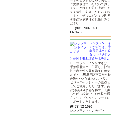
ート料理を真心込めて調理し
ご提供させていただいており
ます。どれもお召し上がりや
すく大変ご好評いただいてお
ります。ぜひエビノミで世界
各地の家庭料理をお愉しみく
ださい！
+1 (808) 744-1661
EbiNomi
レンブラントイ
ンかずさは、千
葉県君津市に位
置し、快適性と
利便性を兼ね備えたホテル...
レンブラントインかずさは、
千葉県君津市に位置し、快適
性と利便性を兼ね備えたホテ
ルです。JR君津駅南口から徒
歩5分という好立地にあり、
ビジネスやレジャーの拠点と
してご利用いただけます。高
品質寝具や多彩な客室、充実
した館内設備で、お客様の滞
在をシンプルかつスマートに
サポートいたします。
(0439) 52-1020
レンブラントイン かずさ