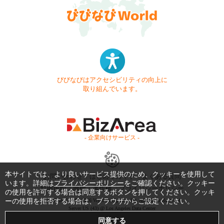
びびなびはアクセシビリティの向上に
取り組んでいます。
- 企業向けサービス -
本サイトでは、より良いサービス提供のため、クッキーを使用して
お問い合わせ
はじめてガイド
よくある質問
います。詳細は
プライバシーポリシー
をご確認ください。クッキー
利用規約
商標・著作権
プライバシーポリシー
の使用を許可する場合は同意するボタンを押してください。クッキ
ーの使用を拒否する場合は、ブラウザからご設定ください。
Copyright © 1999-2026 Vivid Navigation, Inc. All Rights Reserved.
Server US (43) @ Los Angeles Data Center