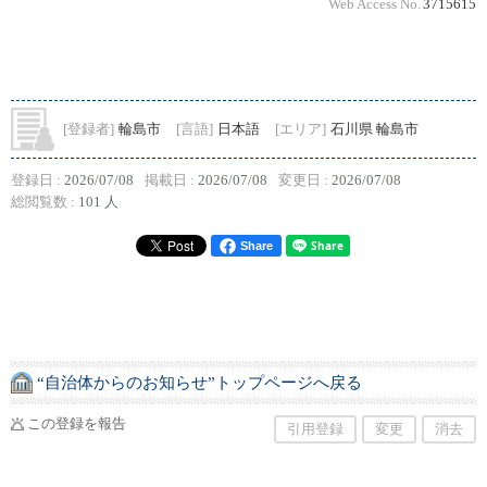
Web Access No.
3715615
[登録者]
輪島市
[言語]
日本語
[エリア]
石川県 輪島市
登録日 :
2026/07/08
掲載日 :
2026/07/08
変更日 :
2026/07/08
総閲覧数 :
101 人
Share
“自治体からのお知らせ”トップページへ戻る
この登録を報告
引用登録
変更
消去