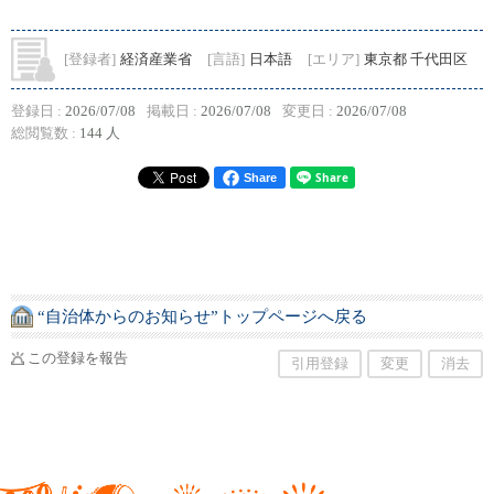
[登録者]
経済産業省
[言語]
日本語
[エリア]
東京都 千代田区
登録日 :
2026/07/08
掲載日 :
2026/07/08
変更日 :
2026/07/08
総閲覧数 :
144 人
Share
“自治体からのお知らせ”トップページへ戻る
この登録を報告
引用登録
変更
消去