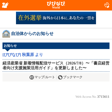
World
自治体からのお知らせ
お知らせ
[びびなび] 秋葉原 より
経済産業省 新着情報配信サービス（2026/7/8）〜「書店経営
者向け支援施策活用ガイド」を更新しました〜
マップ/ルート
ブックマーク
Web Access No.
3715611