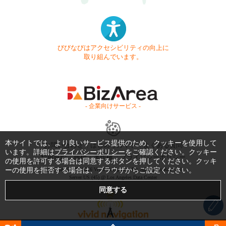
びびなびはアクセシビリティの向上に
取り組んでいます。
- 企業向けサービス -
本サイトでは、より良いサービス提供のため、クッキーを使用して
お問い合わせ
はじめてガイド
よくある質問
います。詳細は
プライバシーポリシー
をご確認ください。クッキー
利用規約
商標・著作権
プライバシーポリシー
の使用を許可する場合は同意するボタンを押してください。クッキ
ーの使用を拒否する場合は、ブラウザからご設定ください。
Copyright © 1999-2026 Vivid Navigation, Inc. All Rights Reserved.
Server US (45) @ Los Angeles Data Center