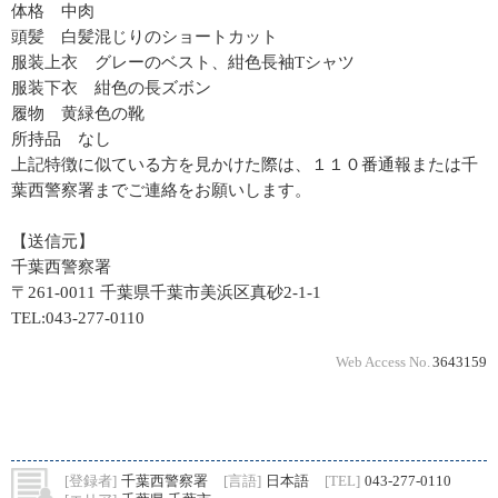
体格 中肉
頭髪 白髪混じりのショートカット
服装上衣 グレーのベスト、紺色長袖Tシャツ
服装下衣 紺色の長ズボン
履物 黄緑色の靴
所持品 なし
上記特徴に似ている方を見かけた際は、１１０番通報または千
葉西警察署までご連絡をお願いします。
【送信元】
千葉西警察署
〒261-0011 千葉県千葉市美浜区真砂2-1-1
TEL:043-277-0110
Web Access No.
3643159
[登録者]
千葉西警察署
[言語]
日本語
[TEL]
043-277-0110