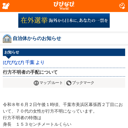
World
自治体からのお知らせ
お知らせ
[びびなび] 千葉 より
行方不明者の手配について
マップ/ルート
ブックマーク
令和８年６月２日午後１時頃、千葉市美浜区幕張西２丁目にお
いて、７０代の女性が行方不明になっています。
行方不明者の特徴は
身長 １５３センチメートルくらい