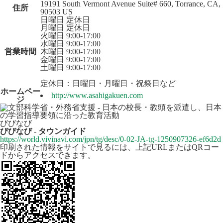
19191 South Vermont Avenue Suite# 660, Torrance, CA,
住所
90503 US
日曜日 定休日
月曜日 定休日
火曜日 9:00-17:00
水曜日 9:00-17:00
営業時間
木曜日 9:00-17:00
金曜日 9:00-17:00
土曜日 9:00-17:00
定休日：日曜日・月曜日・祝祭日など
ホームペー
http://www.asahigakuen.com
ジ
びびなび
びびなび - タウンガイド
https://world.vivinavi.com/jpn/tg/desc/0-02-JA-tg-1250907326-ef6d2d
印刷された情報をサイトで見るには、上記URLまたはQRコー
ドからアクセスできます。