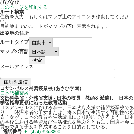
びびなび
このページを印刷する
ルート検索
住所を入力、もしくはマップ上のアイコンを移動してくださ
い。
目的地までのルートがマップの下に表示されます。
出発地の住所
ルートタイプ
マップの言語
メールアドレス :
50 km
Leaflet
| ©
OpenStreetMap
contributors
ロサンゼルス補習授業校 (あさひ学園）
+
日本語補習校
文部科学省・外務省支援 - 日本の校長・教頭を派遣し、日本の
−
学習指導要領に沿った教育活動
ロスアンゼルスにおける唯一、日本政府支援の補習授業校であ
り，一時滞米者の子女または、将来日本で生活する可能性のあ
る子女が，日本の教育や生活環境により順応できるよう，日本
の学校における学習及び生活様式を学ぶとともに，国際社会に
貢献できる子女を育成することを目的としている。
電話番号
+1 (424) 396-3800