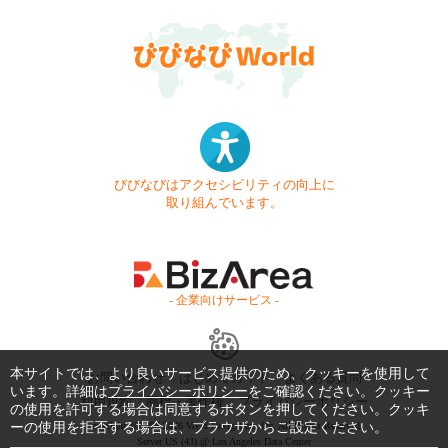
びびなびはアクセシビリティの向上に
取り組んでいます。
- 企業向けサービス -
本サイトでは、より良いサービス提供のため、クッキーを使用して
お問い合わせ
はじめてガイド
よくある質問
います。詳細は
プライバシーポリシー
をご確認ください。クッキー
利用規約
商標・著作権
プライバシーポリシー
の使用を許可する場合は同意するボタンを押してください。クッキ
ーの使用を拒否する場合は、ブラウザからご設定ください。
Copyright © 1999-2026 Vivid Navigation, Inc. All Rights Reserved.
Server US (43) @ Los Angeles Data Center