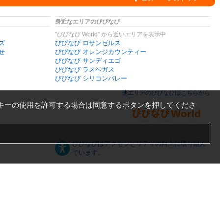
身近なエリアのびびなび
"びびなび World" から近いエリアを表示中
ズ
びびなび ロサンゼルス
せ
びびなび オレンジカウンティー
びびなび サンディエゴ
びびなび ラスベガス
びびなび シリコンバレー
他エリアのびびなびはこちらから
キーの使用を許可する場合は同意するボタンを押してくださ
びびなびはアクセシビリティの向上に取り組ん
でいます。
日本語
English
español
ภาษาไทย
한국어
中文
PC版
スマートフォン版