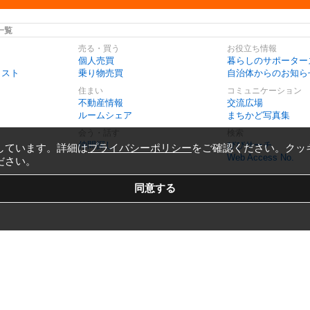
一覧
売る・買う
お役立ち情報
個人売買
暮らしのサポーター
リスト
乗り物売買
自治体からのお知ら
住まい
コミュニケーション
不動産情報
交流広場
ルームシェア
まちかど写真集
会う・話す
検索
仲間探し
びびサーチ
しています。詳細は
プライバシーポリシー
をご確認ください。クッ
Web Access No.
ださい。