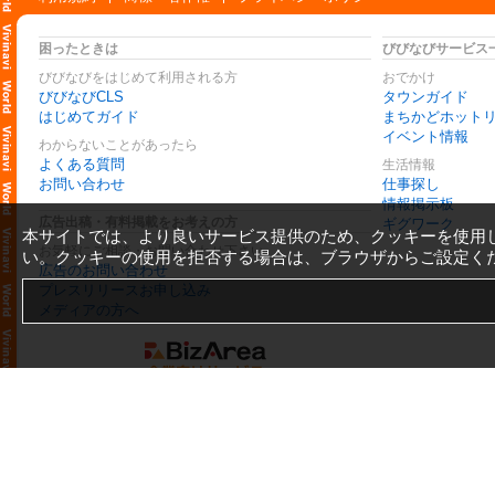
困ったときは
びびなびサービス
びびなびをはじめて利用される方
おでかけ
びびなびCLS
タウンガイド
はじめてガイド
まちかどホット
イベント情報
わからないことがあったら
よくある質問
生活情報
お問い合わせ
仕事探し
情報掲示板
広告出稿・有料掲載をお考えの方
ギグワーク
本サイトでは、より良いサービス提供のため、クッキーを使用
お気軽にご相談・お問い合わせ下さい
い。クッキーの使用を拒否する場合は、ブラウザからご設定く
広告のお問い合わせ
プレスリリースお申し込み
メディアの方へ