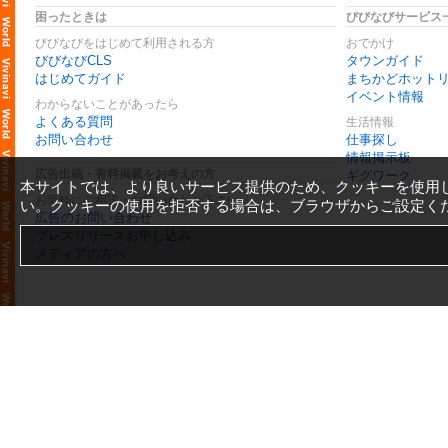
困ったときは
びびなびサービス
びびなびをはじめて利用される方
おでかけ
びびなびCLS
タウンガイド
はじめてガイド
まちかどホット
イベント情報
わからないことがあったら
よくある質問
生活情報
お問い合わせ
仕事探し
情報掲示板
広告出稿・有料掲載をお考えの方
ギグワーク
本サイトでは、より良いサービス提供のため、クッキーを使用
お気軽にご相談・お問い合わせ下さい
い。クッキーの使用を拒否する場合は、ブラウザからご設定く
広告のお問い合わせ
プレスリリースお申し込み
メディアの方へ