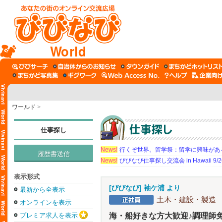
World
ワールド
>
仕事探し
News!
行くぞ世界。留学祭：留学に興味がある学
履歴書送信
News!
びびなび仕事探し交流会 in Hawaii 9/26（
表示形式
[びびなび] 袖ケ浦 より
最新から全表示
土木・建設・製造
オンラインを表示
プレミア求人を表示
海・船好きな方大歓迎♪調理師