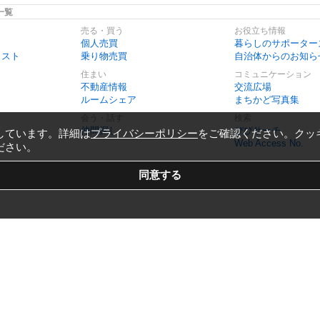
一覧
売る・買う
お役立ち情報
個人売買
暮らしのサポーター
リスト
乗り物売買
自治体からのお知ら
住まい
コミュニケーション
不動産情報
交流広場
ルームシェア
まちかど写真集
会う・話す
検索
仲間探し
びびサーチ
しています。詳細は
プライバシーポリシー
をご確認ください。クッ
Web Access No.
ださい。