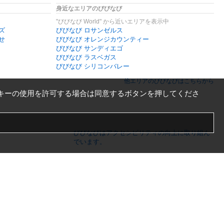
身近なエリアのびびなび
"びびなび World" から近いエリアを表示中
ズ
びびなび ロサンゼルス
せ
びびなび オレンジカウンティー
びびなび サンディエゴ
びびなび ラスベガス
びびなび シリコンバレー
他エリアのびびなびはこちらから
キーの使用を許可する場合は同意するボタンを押してくださ
びびなびはアクセシビリティの向上に取り組ん
でいます。
日本語
English
español
ภาษาไทย
한국어
中文
PC版
スマートフォン版