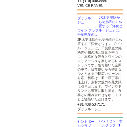
+1 (310) 448-8886
VENICE RAMEN
JR木更津駅か
ら徒歩圏内に位
置する「洋食と
ワイン ブッフルージュ」は、
千葉県産の...
JR木更津駅から徒歩圏内に位
置する「洋食とワイン ブッフ
ルージュ」は、千葉県産の銘
柄肉や旬の地元野菜を中心
に、本格的な洋食とワインの
マリアージュを楽しめるレス
トランです。落ち着いた空間
の中で、日常使いから特別な
ひとときまで幅広いシーンに
対応。料理は一皿一皿丁寧に
仕上げ、素材の魅力を最大限
に引き出します。ワインやド
リンクも豊富に取り揃え、食
事との組み合わせをゆっくり
とご堪能いただけます。
+81-438-53-7171
ブッフルージュ
ハワイセントポ
ールクラブ（H