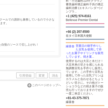
科・小児歯科1DAYクラウン
審美歯科矯正歯科子供の矯正
歯科治療 (エキスパンダー)イ
ンプラ...
+1 (425) 974-8161
スクールでの講師も兼務しているので小さな
Bellevue Premier Dental
います。
+66 (2) 207-8500
在タイ日本国大使館
ゃぶを自慢のソースで召し上がれ！
営業日の朝手作りし
た豆乳を使用して作
ったお菓子やドリンクを販売
しています。焼き菓...
使用するのは大豆と水だけ！
大豆本来の甘さを感じられる
無調整豆乳を手作りし販売し
ています。この手作り豆乳を
引用登録
変更
消去
使用して作った豆乳プリンは
カラメルと合わせるとちょう
どいい甘さに。その他ガトー
このページのトップへ
ショコラなどの焼き菓子の販
売も行っておりますのでぜひ
一度ご来店ください。
+81-43-375-7871
縁喜舎