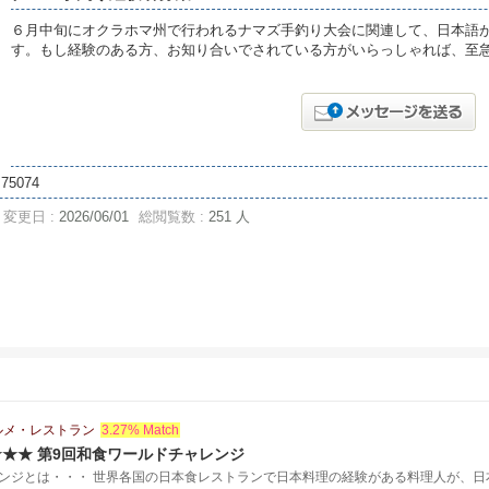
６月中旬にオクラホマ州で行われるナマズ手釣り大会に関連して、日本語
す。もし経験のある方、お知り合いでされている方がいらっしゃれば、至
75074
変更日 :
2026/06/01
総閲覧数 :
251 人
ルメ・レストラン
3.27% Match
★★ 第9回和食ワールドチャレンジ
ンジとは・・・ 世界各国の日本食レストランで日本料理の経験がある料理人が、日本料