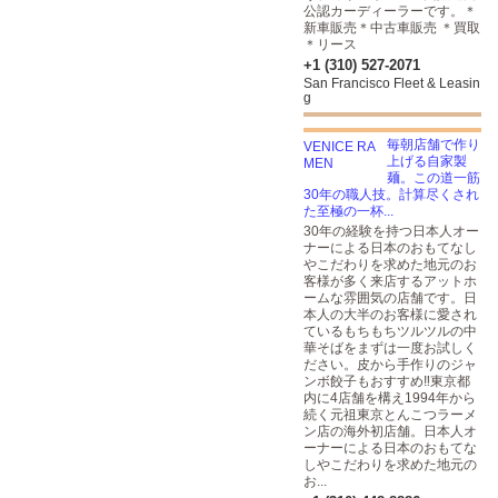
公認カーディーラーです。＊
新車販売＊中古車販売 ＊買取
＊リース
+1 (310) 527-2071
San Francisco Fleet & Leasin
g
毎朝店舗で作り
上げる自家製
麺。この道一筋
30年の職人技。計算尽くされ
た至極の一杯...
30年の経験を持つ日本人オー
ナーによる日本のおもてなし
やこだわりを求めた地元のお
客様が多く来店するアットホ
ームな雰囲気の店舗です。日
本人の大半のお客様に愛され
ているもちもちツルツルの中
華そばをまずは一度お試しく
ださい。皮から手作りのジャ
ンボ餃子もおすすめ‼︎東京都
内に4店舗を構え1994年から
続く元祖東京とんこつラーメ
ン店の海外初店舗。日本人オ
ーナーによる日本のおもてな
しやこだわりを求めた地元の
お...