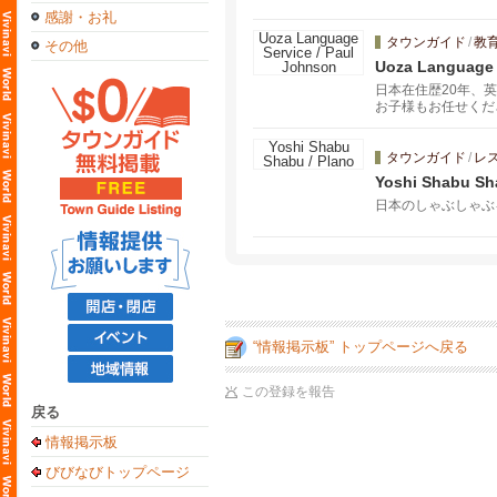
感謝・お礼
タウンガイド
/
教
その他
Uoza Language 
日本在住歴20年、
お子様もお任せくだ
タウンガイド
/
レ
Yoshi Shabu Sh
日本のしゃぶしゃぶを
“情報掲示板” トップページへ戻る
この登録を報告
戻る
情報掲示板
びびなびトップページ