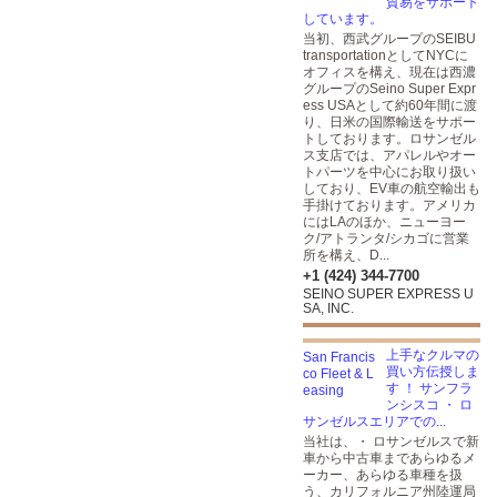
貿易をサポート
しています。
当初、西武グループのSEIBU
transportationとしてNYCに
オフィスを構え、現在は西濃
グループのSeino Super Expr
ess USAとして約60年間に渡
り、日米の国際輸送をサポー
トしております。ロサンゼル
ス支店では、アパレルやオー
トパーツを中心にお取り扱い
しており、EV車の航空輸出も
手掛けております。アメリカ
にはLAのほか、ニューヨー
ク/アトランタ/シカゴに営業
所を構え、D...
+1 (424) 344-7700
SEINO SUPER EXPRESS U
SA, INC.
上手なクルマの
買い方伝授しま
す ！ サンフラ
ンシスコ ・ ロ
サンゼルスエリアでの...
当社は、・ ロサンゼルスで新
車から中古車まであらゆるメ
ーカー、あらゆる車種を扱
う、カリフォルニア州陸運局