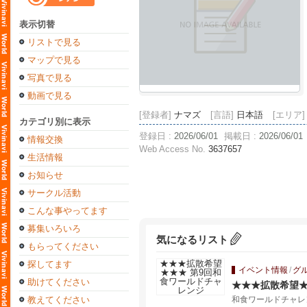
表示切替
リストで見る
マップで見る
写真で見る
動画で見る
[登録者]
ナマズ
[言語]
日本語
[エリア]
カテゴリ別に表示
登録日 :
2026/06/01
掲載日 :
2026/06/01
情報交換
Web Access No.
3637657
生活情報
お知らせ
サークル活動
こんな事やってます
募集いろいろ
気になるリスト
もらってください
探してます
イベント情報
/
グ
助けてください
★★★拡散希望★
教えてください
和食ワールドチャレ