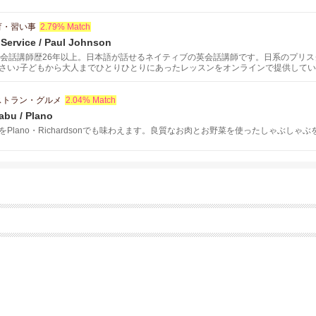
育・習い事
2.79% Match
Service / Paul Johnson
英会話講師歴26年以上。日本語が話せるネイティブの英会話講師です。日系のプリ
さい♪子どもから大人までひとりひとりにあったレッスンをオンラインで提供して
ストラン・グルメ
2.04% Match
abu / Plano
Plano・Richardsonでも味わえます。良質なお肉とお野菜を使ったしゃぶし