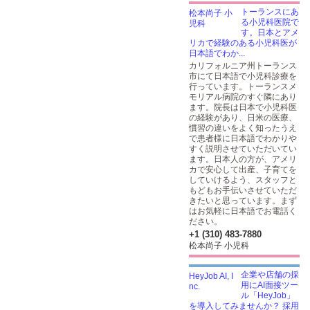
トーランスにあ
る小児科医院で
す。日本とアメ
リカで経験のある小児科医が
日本語でわか...
カリフォルニア州トーランス
市にて日本語で小児科診療を
行っています。トーランスメ
モリアル病院のすぐ隣にあり
ます。院長は日本で小児科医
の経験があり、日米の医療、
慣習の違いをよく知ったうえ
で患者様に日本語でわかりや
すく説明させていただいてい
ます。日本人の方が、アメリ
カで安心して出産、子育てを
していけるよう、スタッフと
もどもお手伝いさせていただ
きたいと思っています。まず
はお気軽に日本語でお電話く
ださい。
+1 (310) 483-7880
松本尚子 小児科
企業や店舗の採
用にAI面接ツー
ル「HeyJob」
を導入してみませんか？ 採用