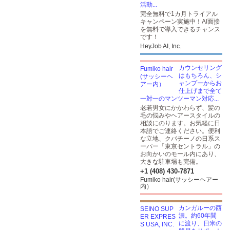
活動...
完全無料で1カ月トライアル
キャンペーン実施中！AI面接
を無料で導入できるチャンス
です！
HeyJob AI, Inc.
カウンセリング
はもちろん、シ
ャンプーからお
仕上げまで全て
一対一のマンツーマン対応...
老若男女にかかわらず、髪の
毛の悩みやヘアースタイルの
相談にのります。お気軽に日
本語でご連絡ください。便利
な立地、クパチーノの日系ス
ーパー「東京セントラル」の
お向かいのモール内にあり、
大きな駐車場も完備。
+1 (408) 430-7871
Fumiko hair(サッシーヘアー
内）
カンガルーの西
濃。約60年間
に渡り、日米の