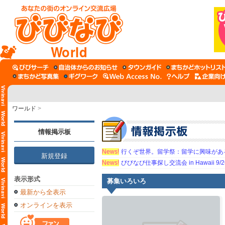
World
ワールド
>
情報掲示板
News!
行くぞ世界。留学祭：留学に興味がある学
新規登録
News!
びびなび仕事探し交流会 in Hawaii 9/26（
表示形式
募集いろいろ
最新から全表示
オンラインを表示