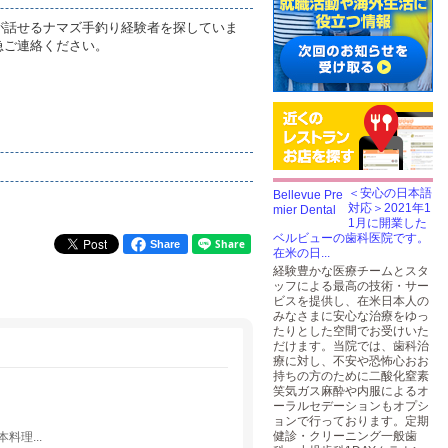
が話せるナマズ手釣り経験者を探していま
急ご連絡ください。
＜安心の日本語
対応＞2021年1
1月に開業した
ベルビューの歯科医院です。
Share
在米の日...
経験豊かな医療チームとスタ
ッフによる最高の技術・サー
ビスを提供し、在米日本人の
みなさまに安心な治療をゆっ
たりとした空間でお受けいた
だけます。当院では、歯科治
療に対し、不安や恐怖心おお
持ちの方のために二酸化窒素
笑気ガス麻酔や内服によるオ
ーラルセデーションもオプシ
ョンで行っております。定期
健診・クリーニング一般歯
理...