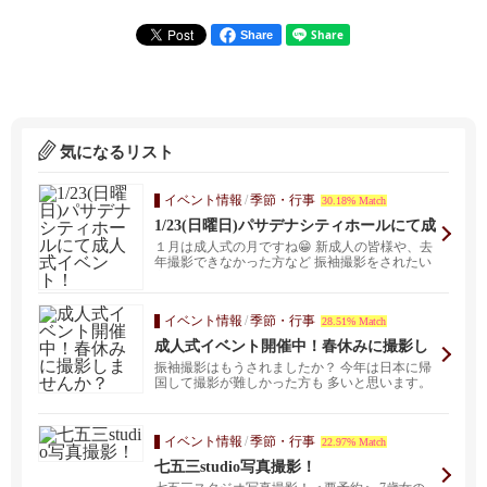
Share
気になるリスト
イベント情報
/
季節・行事
30.18% Match
1/23(日曜日)パサデナシティホールにて成
人式イベント！
１月は成人式の月ですね😁 新成人の皆様や、去
年撮影できなかった方など 振袖撮影をされたい
方ぜひご参...
イベント情報
/
季節・行事
28.51% Match
成人式イベント開催中！春休みに撮影し
ませんか？
振袖撮影はもうされましたか？ 今年は日本に帰
国して撮影が難しかった方も 多いと思います。
新成人...
イベント情報
/
季節・行事
22.97% Match
七五三studio写真撮影！