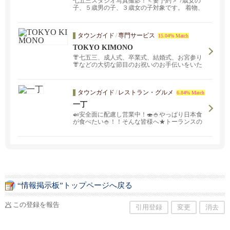
七五三スタジオ写真撮影！＜要予約＞ 7歳女の
子、５歳男の子、３歳女の子対象です。 着物、
着付け...
タウンガイド
/
専門サービス
15.04% Match
TOKYO KIMONO
👘七五三、成人式、卒業式、結婚式、お宮参り
👘などの大切な節目のお祝いのお手伝いをいた
します。
タウンガイド
/
レストラン・グルメ
6.84% Match
一丁
🍛安全面に配慮し営業中！🍣🍚やっぱり日本食
が食べたい🍚！！そんな皆様へ★トーランスの
一丁までご注文お待ちしております！一丁で
は、お寿司から焼き鳥まで３００種類のメニュ
ーをどこよりも負けないボリュームと低価格で
ご奉仕しております。フレンドリーでアットホ
ームな一丁では子供からお年寄りまでお気軽に
お立ち寄りいただけます。また、グループでの
パーティーなどもご予約承っております。ぜひ
一度お越し下さい、満面の笑顔でお待ちして下
“情報掲示板”トップページへ戻る
ります。
この登録を報告
引用登録
変更
消去