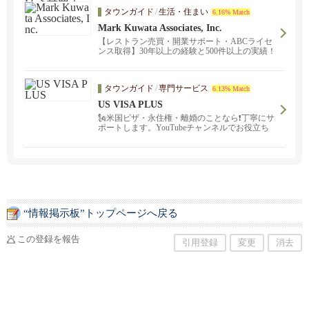
タウンガイド
/
生活・住まい
6.16% Match
Mark Kuwata Associates, Inc.
【レストラン売買・開業サポート・ABCライセ
ンス取得】30年以上の経験と500件以上の実績！
レストラン売買や物件の賃貸契約の仲介 ・アル
コールライセンスなど各種ライセンス取得サポ
ート ・レストラン・コンサルティングなどマー
タウンガイド
/
専門サービス
6.13% Match
ク桑田（213-590-1712）までご連絡ください。
US VISA PLUS
🗽米国ビザ・永住権・離婚のことなら❗️丁寧にサ
ポートします。YouTubeチャンネルでお役立ち
情報発信中！
“情報掲示板”トップページへ戻る
この登録を報告
引用登録
変更
消去