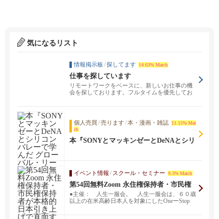
気になるリスト
情報掲示板
/
探してます
14.63% Match
仕事を探しています
リモートワークをベースに、新しいお仕事の機
会を探しております。フルタイムを優先してお
りますが、パート...
個人売買
/
売ります
/
本・漫画・雑誌
11.15% Mat
ch
本『SONYとマッキンゼーとDeNAとシリ
コンバレーで学んだ グローバル・リーダ
ーの流儀』
イベント情報
/
スクール・セミナー
9.3% Match
第54回無料Zoom 永住権保持者・市民権
保持者が本格的日本引き上げで直面する
●主催： 人生一服会。 人生一服会は、６０歳
諸々の障壁とそれへの準備・対応につい
以上の在米高齢日本人を対象にしたOneーStop
て
シニア...