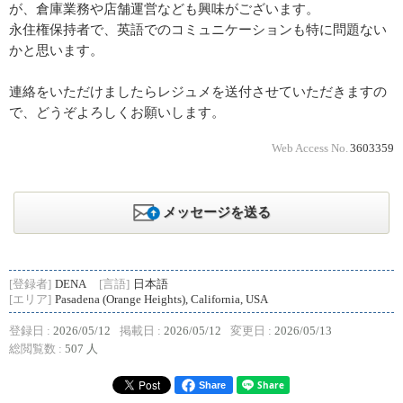
が、倉庫業務や店舗運営なども興味がございます。
永住権保持者で、英語でのコミュニケーションも特に問題ない
かと思います。
連絡をいただけましたらレジュメを送付させていただきますの
で、どうぞよろしくお願いします。
Web Access No.
3603359
メッセージを送る
[登録者]
DENA
[言語]
日本語
[エリア]
Pasadena (Orange Heights), California, USA
登録日 :
2026/05/12
掲載日 :
2026/05/12
変更日 :
2026/05/13
総閲覧数 :
507 人
Share