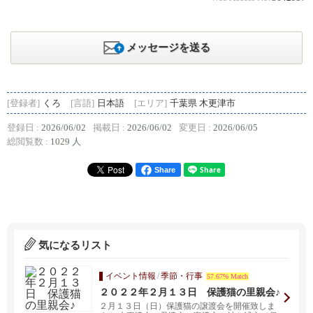
メッセージを送る
[登録者]
くろ
[言語]
日本語
[エリア]
千葉県 木更津市
登録日 :
2026/06/02
掲載日 :
2026/06/02
変更日 :
2026/06/05
総閲覧数 :
1029 人
Share
気になるリスト
イベント情報
/
季節・行事
57.67% Match
２０２２年２月１３日 保護猫の里親会♪
２月１３日（日）保護猫の譲渡会を開催致しま