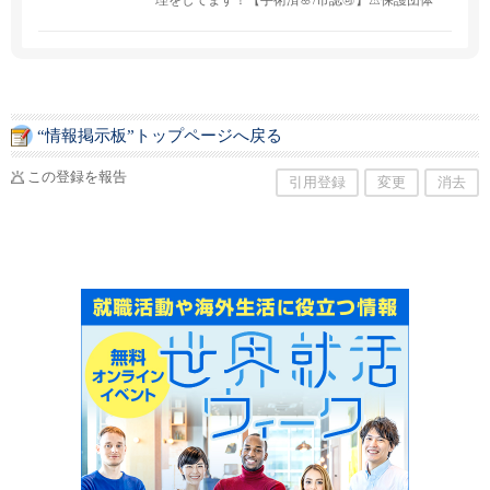
理をしてます！【手術済🌸/市認🉑】⚠保護団体
ではありません。現在、保護依頼＆TNRサポー
ト受け付けておりません🚫
“情報掲示板”トップページへ戻る
この登録を報告
引用登録
変更
消去