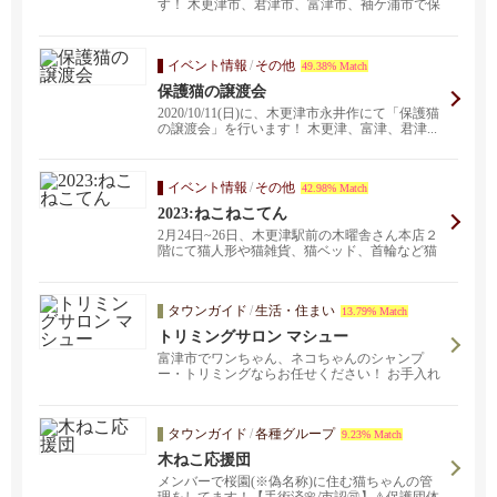
す！ 木更津市、君津市、富津市、袖ケ浦市で保
護されたお家を...
イベント情報
/
その他
49.38% Match
保護猫の譲渡会
2020/10/11(日)に、木更津市永井作にて「保護猫
の譲渡会」を行います！ 木更津、富津、君津...
イベント情報
/
その他
42.98% Match
2023:ねこねこてん
2月24日~26日、木更津駅前の木曜舎さん本店２
階にて猫人形や猫雑貨、猫ベッド、首輪など猫
用グッズな...
タウンガイド
/
生活・住まい
13.79% Match
トリミングサロン マシュー
富津市でワンちゃん、ネコちゃんのシャンプ
ー・トリミングならお任せください！ お手入れ
しやすいスタイルや流行りのスタイルまで何で
もご相談ください。˗ˏˋ お問い合わせはお電話ま
たはLINEでˎˊ˗
タウンガイド
/
各種グループ
9.23% Match
木ねこ応援団
メンバーで桜園(※偽名称)に住む猫ちゃんの管