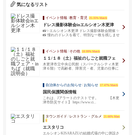
気になるリスト
イベント情報
/
教育・育児
25.35% Match
ドレス撮影体験会inエルシオン木更津
📸✨エルシオン木更津 ドレス撮影体験会開催 ✨
📸 憧れのドレスを着て、特別な一枚を残しませ
んか？👗💖...
イベント情報
/
その他
18.99% Match
１１/１８（土）福祉のしごと就職フェ
ア・inちば（就職説明会）
木更津市立中央公民館（スパークルシティ木更
津６階）で高齢者、障害児・者、児童の仕事に
興味のある方、就...
自治体からのお知らせ
/
お知らせ
17.47% Match
国民保護関係情報
これは、Jアラートのテストです。 【木更
津市防災サイト】 https://www.ci...
タウンガイド
/
レストラン・グルメ
21.66% Matc
h
エスタリコ
エルシオンKISARAZUの結婚式場の中に併設さ