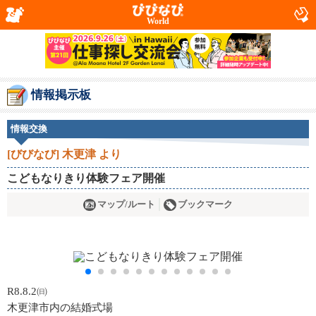
World
情報掲示板
情報交換
[びびなび] 木更津 より
こどもなりきり体験フェア開催
マップ/ルート
ブックマーク
R8.8.2㈰
木更津市内の結婚式場