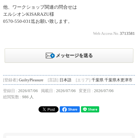
他、ワークショップ関連の問合せは
エルシオンKISARAZU様
0570-550-031迄お願い致します。
Web Access No.
3713581
メッセージを送る
[登録者]
GuiltyPleasure
[言語]
日本語
[エリア]
千葉県 千葉県木更津市
登録日 :
2026/07/06
掲載日 :
2026/07/06
変更日 :
2026/07/06
総閲覧数 :
986 人
Share