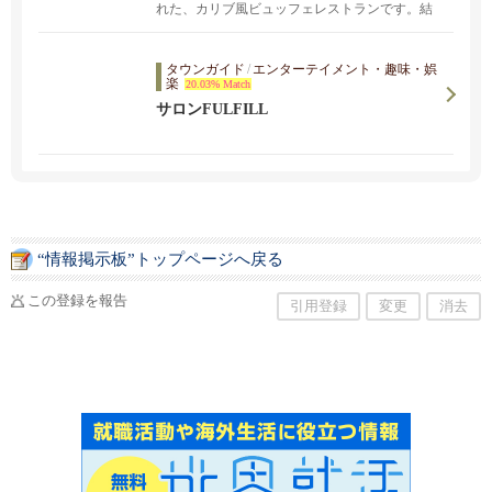
れた、カリブ風ビュッフェレストランです。結
婚式場ならではのホスピタリティと上質なサー
ビスで、記念日から女子会、ランチやディナー
まで幅広くご利用いただいています。
タウンガイド
/
エンターテイメント・趣味・娯
楽
20.03% Match
サロンFULFILL
“情報掲示板”トップページへ戻る
この登録を報告
引用登録
変更
消去