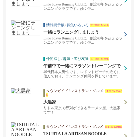
う！
Little Tokyo Running Clubは、創設40年を超えるラ
ンニングクラブです。歩く仲...
情報掲示板
/
募集いろいろ
72.98% Match
一緒にランニングしましょう
Little Tokyo Running Clubは、創設40年を超えるラ
ンニングクラブです。歩く仲...
仲間探し
/
趣味・遊び友達
17.18% Match
午前中で一緒にマラソントレーニングで
きるかた
40代日本人男性です。レドンドビーチの近くに
住んでおり、ランニング仲間を探しています。
フルマラソ...
タウンガイド
/
レストラン・グルメ
11.98% Matc
h
大黒家
リトル東京で行列ができるラーメン屋、大黒家
です！
タウンガイド
/
レストラン・グルメ
8.11% Match
TSUJITA LA ARTISAN NOODLE