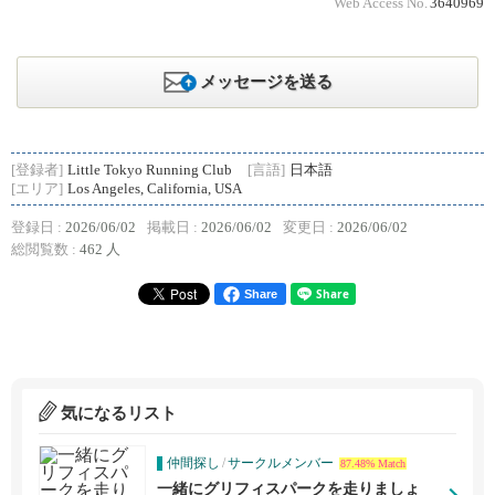
Web Access No.
3640969
メッセージを送る
[登録者]
Little Tokyo Running Club
[言語]
日本語
[エリア]
Los Angeles, California, USA
登録日 :
2026/06/02
掲載日 :
2026/06/02
変更日 :
2026/06/02
総閲覧数 :
462 人
Share
気になるリスト
仲間探し
/
サークルメンバー
87.48% Match
一緒にグリフィスパークを走りましょ