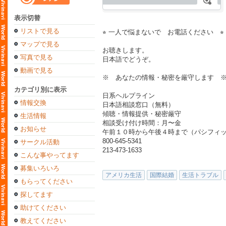
表示切替
リストで見る
⭐︎ 一人で悩まないで お電話ください ⭐︎
マップで見る
お聴きします。
写真で見る
日本語でどうぞ。
動画で見る
※ あなたの情報・秘密を厳守します 
カテゴリ別に表示
日系ヘルプライン
情報交換
日本語相談窓口（無料）
傾聴・情報提供・秘密厳守
生活情報
相談受け付け時間：月〜金
お知らせ
午前１０時から午後４時まで（パシフィ
800-645-5341
サークル活動
213-473-1633
こんな事やってます
募集いろいろ
アメリカ生活
国際結婚
生活トラブル
もらってください
探してます
助けてください
教えてください