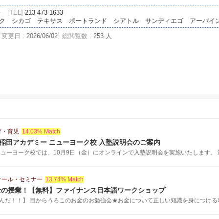
語
[TEL]
213-473-1633
ニューヨーク シカゴ テキサス ポートランド シアトル サンディエゴ アーバ
変更日 :
2026/06/02
総閲覧数 :
253 人
育・育児
14.03% Match
早稲田アカデミー ニューヨーク校 入塾説明会のご案内
ューヨーク校では、10月9日（金）にオンラインで入塾説明会を実施いたします。 対.
クール・セミナー
13.74% Match
金の授業！【無料】ファイナンス日本語ワークショップ
んだ！！】 目からうろこのお金のお勉強会★お金について正しい知識を身につける事は