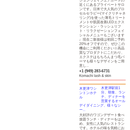
ジョンウェインエアポートの
近くにあるプライベートサロ
ンです。日米で大人気のプロ
セルセラピー(マイクリチャネ
リング)を使った薄毛トリート
メントや肌質改善LEDエクス
テンション・ラッシュリフ
ト・リラクゼーションフェイ
シャルメニューもございます
♩現在ご新規様は初回ご予約
20%オフですので、ぜひこの
機会にご利用ください☆高品
質なプロダクトにこだわり、
エクステはもちろんまつ毛パ
ーマも様々なデザインをご用
意し...
+1 (949) 283-6731
Komachi lash & skin
木更津駅前1
分、朝食、ラン
チ、ディナーを
営業するオール
デイダイニング、様々なシ
ー...
大好評のワゴンデザート食べ
放題ランチ・ディナーをはじ
め、女性に人気のレストラン
です。ホテルの味を気軽にお