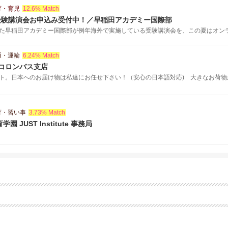
育・育児
12.6% Match
受験講演会お申込み受付中！／早稲田アカデミー国際部
た早稲田アカデミー国際部が例年海外で実施している受験講演会を、この夏はオンライ
通・運輸
6.24% Match
 コロンバス支店
ト。日本へのお届け物は私達にお任せ下さい！（安心の日本語対応) 大きなお荷
育・習い事
3.73% Match
 JUST Institute 事務局