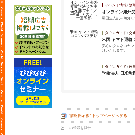
イベント情報
/
教
オンライン海外
帰国生入試を熟知し
タウンガイド
/
交
米国 ヤマト運輸
安心のクロネコヤマ
けいたします。
タウンガイド
/
教
学校法人 日米教育学園
“情報掲示板” トップページへ戻る
この登録を報告