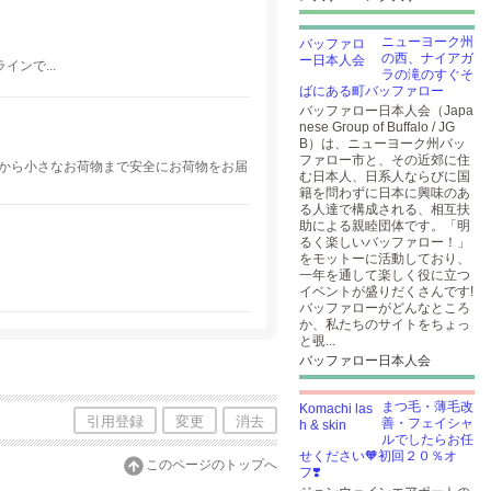
ニューヨーク州
の西、ナイアガ
ンで...
ラの滝のすぐそ
ばにある町バッファロー
バッファロー日本人会（Japa
nese Group of Buffalo / JG
B）は、ニューヨーク州バッ
ファロー市と、その近郊に住
物から小さなお荷物まで安全にお荷物をお届
む日本人、日系人ならびに国
籍を問わずに日本に興味のあ
る人達で構成される、相互扶
助による親睦団体です。「明
るく楽しいバッファロー！」
をモットーに活動しており、
一年を通して楽しく役に立つ
イベントが盛りだくさんです!
バッファローがどんなところ
か、私たちのサイトをちょっ
と覗...
バッファロー日本人会
まつ毛・薄毛改
引用登録
変更
消去
善・フェイシャ
ルでしたらお任
せください🧡初回２０％オ
このページのトップへ
フ❣️