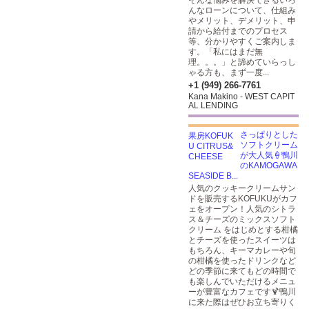
そんな悩みを解決できるいろ
んなローンについて、仕組み
やメリット、デメリット、申
請から給付までのプロセス
等、分かりやすくご案内しま
す。「私にはまだ無
理。。。」と諦めていらっし
ゃる方も、まず一度...
+1 (949) 266-7761
Kana Makino - WEST CAPIT
AL LENDING
さっぱりとした
ソフトクリーム
が大人気🍦鴨川
のKAMOGAWA
SEASIDE B...
人気のクッキークリームサン
ドを販売するKOFUKUがカフ
ェをオープン！人気のシトラ
ス＆チーズのミックスソフト
クリーム をはじめとする柑橘
とチーズを使ったスイーツは
もちろん、キーマカレーや旬
の柑橘を使ったドリンクなど
どの季節に来てもどの時間で
も楽しんでいただけるメニュ
ーが豊富なカフェです🍹鴨川
に来た際はぜひお立ち寄りく