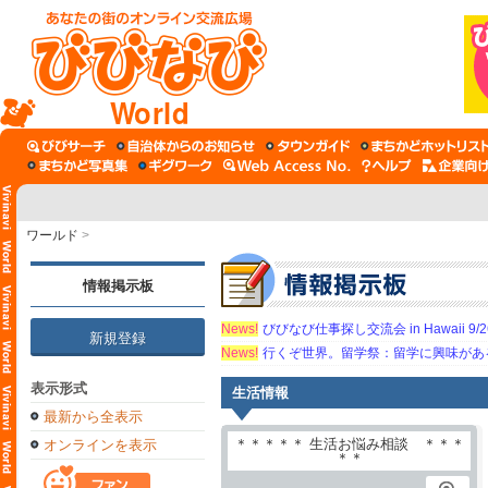
World
ワールド
>
情報掲示板
News!
びびなび仕事探し交流会 in Hawaii 9/26（
新規登録
News!
行くぞ世界。留学祭：留学に興味がある学
表示形式
生活情報
最新から全表示
オンラインを表示