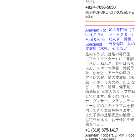
ださい。
+81-4-7096-5050
果房KOFUKU CITRUS&CHE
ESE
足の専門医（フ
ットドクター）
ねんざ、骨折、
外反母趾、足の
皮膚病（水虫、イボ など...
足のトラブルは足の専門医
（フットドクター）にご相談
下さい。ねんざ、骨折はもち
ろん、スポーツ障害、外反母
趾、かかと・アーチの痛み、
アキレス腱、足の皮膚病（水
虫、イボ、うおのめ・たこ な
ど）、巻爪、通風、偏平足、
糖尿病足 日本人スタッフ常勤
しています。多くのバレリー
ナ、ダンサー、マラソンラン
ナーなどの足のトラブルを解
消してきた実績を持ちます。
また子供の足部疾患の治療に
も定評があり、お子様に不安
感を与え...
+1 (310) 375-1417
Anavian, Robert, D.P.M. Foot
& Ankle Specialist