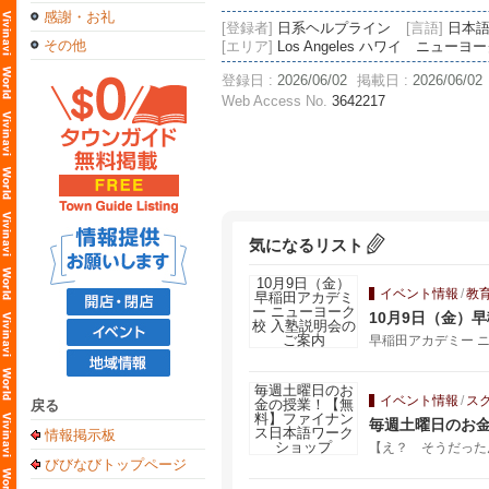
感謝・お礼
[登録者]
日系ヘルプライン
[言語]
日本
その他
[エリア]
Los Angeles ハワイ 
登録日 :
2026/06/02
掲載日 :
2026/06/02
Web Access No.
3642217
気になるリスト
イベント情報
/
教
10月9日（金）
早稲田アカデミー ニ
イベント情報
/
ス
戻る
毎週土曜日のお
情報掲示板
【え？ そうだった
びびなびトップページ