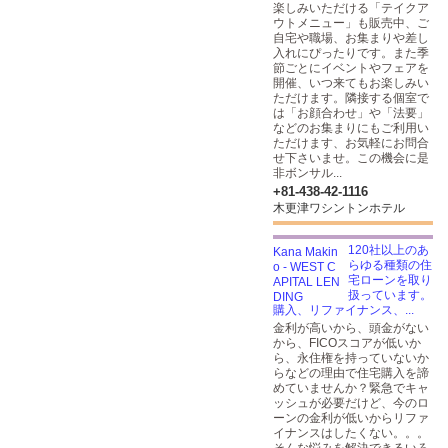
楽しみいただける「テイクア
ウトメニュー」も販売中、ご
自宅や職場、お集まりや差し
入れにぴったりです。また季
節ごとにイベントやフェアを
開催、いつ来てもお楽しみい
ただけます。隣接する個室で
は「お顔合わせ」や「法要」
などのお集まりにもご利用い
ただけます、お気軽にお問合
せ下さいませ。この機会に是
非ボンサル...
+81-438-42-1116
木更津ワシントンホテル
120社以上のあ
らゆる種類の住
宅ローンを取り
扱っています。
購入、リファイナンス、...
金利が高いから、頭金がない
から、FICOスコアが低いか
ら、永住権を持っていないか
らなどの理由で住宅購入を諦
めていませんか？緊急でキャ
ッシュが必要だけど、今のロ
ーンの金利が低いからリファ
イナンスはしたくない。。。