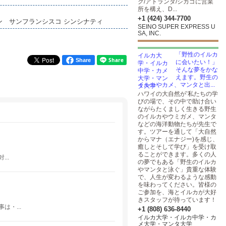
ク/アトランタ/シカゴに営業
所を構え、D...
+1 (424) 344-7700
イン サンフランシスコ シンシナティ
SEINO SUPER EXPRESS U
SA, INC.
「野性のイルカ
Share
に会いたい！」
そんな夢をかな
えます。野生の
イルカやカメ、マンタと出...
ハワイの大自然が’私たちの学
びの場で、その中で助け合い
ながらたくましく生きる野生
のイルカやウミガメ、マンタ
などの海洋動物たちが先生で
す。ツアーを通して「大自然
からマナ（エナジー)を感じ、
癒しとそして学び」を受け取
ることができます。多くの人
..
の夢でもある「野生のイルカ
やマンタと泳ぐ」貴重な体験
で、人生が変わるような感動
を味わってください。皆様の
ご参加を、海とイルカが大好
きスタッフが待っています！
・...
+1 (808) 636-8440
イルカ大学・イルカ中学・カ
メ大学・マンタ大学