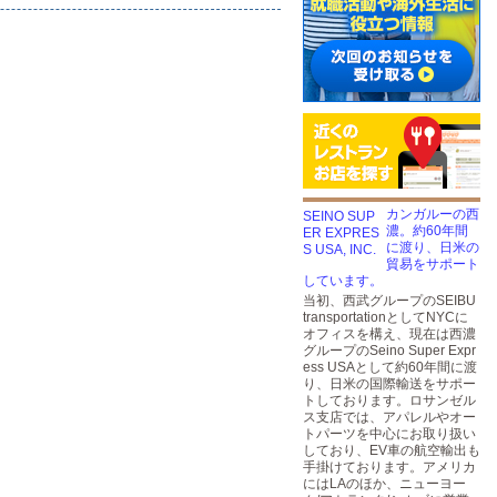
カンガルーの西
濃。約60年間
に渡り、日米の
貿易をサポート
しています。
当初、西武グループのSEIBU
transportationとしてNYCに
オフィスを構え、現在は西濃
グループのSeino Super Expr
ess USAとして約60年間に渡
り、日米の国際輸送をサポー
トしております。ロサンゼル
ス支店では、アパレルやオー
トパーツを中心にお取り扱い
しており、EV車の航空輸出も
手掛けております。アメリカ
にはLAのほか、ニューヨー