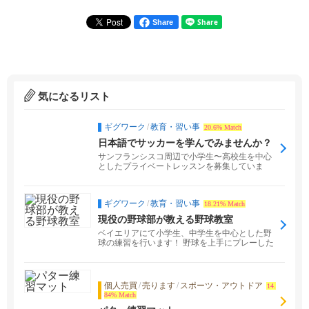
Share
気になるリスト
ギグワーク
/
教育・習い事
20.6% Match
日本語でサッカーを学んでみませんか？
現役サッカー選手によるプライベートレ
サンフランシスコ周辺で小学生〜高校生を中心
ッスン
としたプライベートレッスンを募集していま
す。 サッカーを...
ギグワーク
/
教育・習い事
18.21% Match
現役の野球部が教える野球教室
ベイエリアにて小学生、中学生を中心とした野
球の練習を行います！ 野球を上手にプレーした
い、チームの...
個人売買
/
売ります
/
スポーツ・アウトドア
14.
84% Match