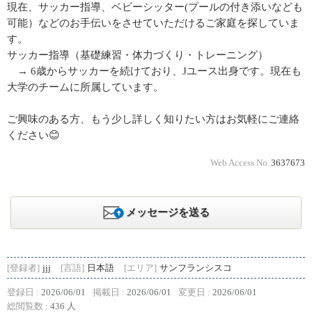
現在、サッカー指導、ベビーシッター(プールの付き添いなども
可能）などのお手伝いをさせていただけるご家庭を探していま
す。
サッカー指導（基礎練習・体力づくり・トレーニング）
→ 6歳からサッカーを続けており、Jユース出身です。現在も
大学のチームに所属しています。
ご興味のある方、もう少し詳しく知りたい方はお気軽にご連絡
ください😊
Web Access No.
3637673
メッセージを送る
[登録者]
jjj
[言語]
日本語
[エリア]
サンフランシスコ
登録日 :
2026/06/01
掲載日 :
2026/06/01
変更日 :
2026/06/01
総閲覧数 :
436 人