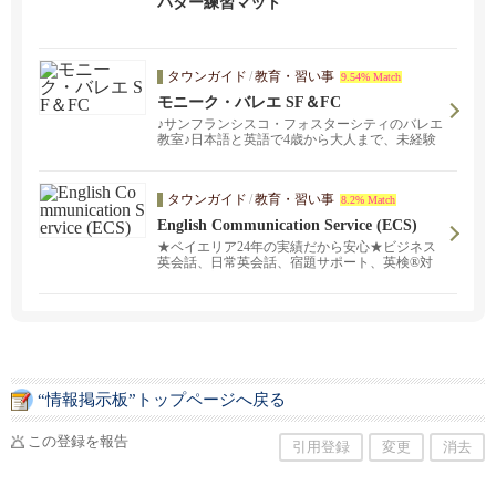
パター練習マット
タウンガイド
/
教育・習い事
9.54% Match
モニーク・バレエ SF＆FC
♪サンフランシスコ・フォスターシティのバレエ
教室♪日本語と英語で4歳から大人まで、未経験
の方も大歓迎。
タウンガイド
/
教育・習い事
8.2% Match
English Communication Service (ECS)
★ベイエリア24年の実績だから安心★ビジネス
英会話、日常英会話、宿題サポート、英検®対
策など。対面レッスンとオンラインレッスンを
ご提供中！日本語でお気軽にお問い合わせくだ
さい。頼れる日本人スタッフ、そして経験豊富
な講師陣がご希望に沿ったスタディプランを完
全カスタマイズし、プロフェッショナルなサー
ビスをご提供致します。スケジュールや学習目
的に合わせて、あなたにピッタリの講師をご紹
介します。
“情報掲示板”トップページへ戻る
この登録を報告
引用登録
変更
消去