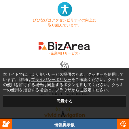
びびなびはアクセシビリティの向上に
取り組んでいます。
- 企業向けサービス -
本サイトでは、より良いサービス提供のため、クッキーを使用して
お問い合わせ
はじめてガイド
よくある質問
います。詳細は
プライバシーポリシー
をご確認ください。クッキー
利用規約
商標・著作権
プライバシーポリシー
の使用を許可する場合は同意するボタンを押してください。クッキ
ーの使用を拒否する場合は、ブラウザからご設定ください。
Copyright © 1999-2026 Vivid Navigation, Inc. All Rights Reserved.
Server US (44) @ Los Angeles Data Center
情報掲示板