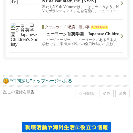
NY de Volunteer, Inc. (NYdV)
私たちNY de Volunteerは、「はじめてみよう、N
Yでボランティア！」を合言葉に、ニューヨー
クで社会貢献を実感できるプログラムを展開し
ている非営利団体です。 私たちのプログラムに
ボランティアとして参加してくださる方をはじ
タウンガイド
/
教育・習い事
3.53% Match
め、私たちと一緒に活動するスタッフも募集し
ています。 また、当団体へのご寄付や、ご協力
ニューヨーク育英学園 Japanese Childre
いただける学校や企業様からのご連絡もお待ち
n's Society
ニュージャージー、ニューヨークにある日本人
しております。
学校です。東海岸で唯一の全日制幼小一貫校。
渡米や帰国に当たってのご質問や不安に対して
もご相談を承ります。また、日本国内や海外の
学校への転出入及び受験もスムーズにサポート
致します。
“仲間探し”トップページへ戻る
この登録を報告
引用登録
変更
消去