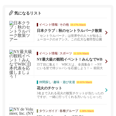
気になるリスト
イベント情報
/
その他
19.17% Match
日本クラブ：秋のセントラルパーク散策
ツアー
「セントラルパーク」は世界中の人々が知るニ
ューヨークのオアシス。この広大な都市型公園
も、詳しい解説を...
イベント情報
/
スポーツ
11.51% Match
NY最大級の観戦イベント！みんなでWB
C日本代表を応援しましょう！
35丁目に集え！ WBCだよ、全員集合！ ～NY
にいる皆で侍ジャパンを応援しよう！～ 前回大
会、準...
仲間探し
/
趣味・遊び友達
10.61% Match
花火のチケット
3名まで入れる花火の観覧チケットが当たったの
ですが、一緒に行ってくれる方いらっじゃった
らご連絡いただ...
タウンガイド
/
各種グループ
5.36% Match