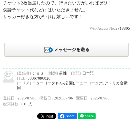
チケット2枚当選したので、行きたい方がいればぜひ！
勿論チケット代などははいただきません。
サッカー好きな方がいれば嬉しいです！
Web Access No.
3713305
メッセージを送る
[登録者]
ジョセ
[性別]
男性
[言語]
日本語
[TEL]
08067096020
[エリア]
ニューヨーク (中央公園), ニューヨーク州, アメリカ合衆
国
登録日 :
2026/07/06
掲載日 :
2026/07/06
変更日 :
2026/07/06
総閲覧数 :
610 人
Share