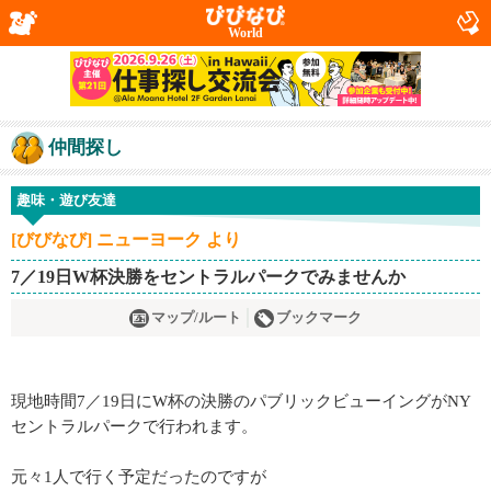
World
仲間探し
趣味・遊び友達
[びびなび] ニューヨーク より
7／19日W杯決勝をセントラルパークでみませんか
マップ/ルート
ブックマーク
現地時間7／19日にW杯の決勝のパブリックビューイングがNY
セントラルパークで行われます。
元々1人で行く予定だったのですが