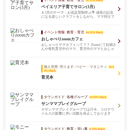
イベント情報
/
教育・育児
52.12% Match
ベイエリア子育てサロン(3月)
🌷3月のテーマ：お花足型制作🦶💐 成長の記念
になる楽しいクラフトをしながら、ママ同士で
日々の育児の...
イベント情報
/
教育・育児
44.61% Match
おしゃべりzoomカフェ
おしゃべりママカフェって？？ Zoomにて妊婦さ
んや母乳育児中のママ、育児中のママとおしゃ
べりしなが...
個人売買
/
売ります
/
ベビー・マタニティ
30.6
9% Match
育児本
タウンガイド
/
各種グループ
19.05% Match
サンママプレイグループ
※サンママプレイグループでは只今、コロナウ
イルスの影響に伴い活動を休止しております
タウンガイド
/
教育・習い事
8.33% Match