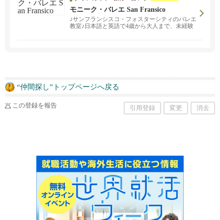
モニーク・バレエ San Fransico
♪サンフランシスコ・フォスターシティのバレエ
教室♪日本語と英語で4歳から大人まで、未経験
の方も大歓迎。
“仲間探し”トップページへ戻る
この登録を報告
引用登録
変更
消去