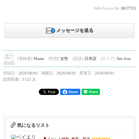
Web Access No.
3637723
メッセージを送る
[登録者]
Mama
[性別]
女性
[言語]
日本語
[エリア]
San Jose
登録日 :
2026/06/01
掲載日 :
2026/06/01
変更日 :
2026/06/01
総閲覧数 :
1125 人
Share
気になるリスト