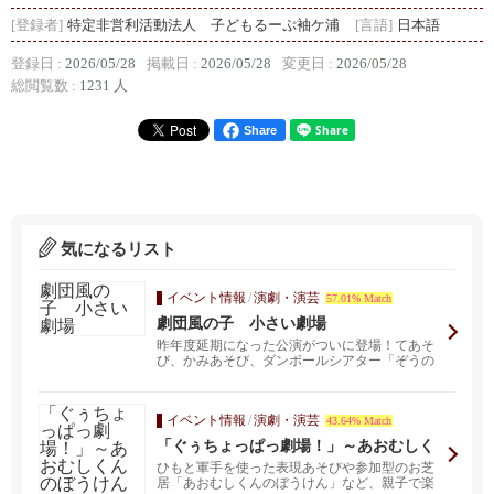
[登録者]
特定非営利活動法人 子どもるーぷ袖ケ浦
[言語]
日本語
登録日 :
2026/05/28
掲載日 :
2026/05/28
変更日 :
2026/05/28
総閲覧数 :
1231 人
Share
気になるリスト
イベント情報
/
演劇・演芸
57.01% Match
劇団風の子 小さい劇場
昨年度延期になった公演がついに登場！てあそ
び、かみあそび、ダンボールシアター「ぞうの
エルマー」など子...
イベント情報
/
演劇・演芸
43.64% Match
「ぐぅちょっぱっ劇場！」～あおむしく
んのぼうけん～
ひもと軍手を使った表現あそびや参加型のお芝
居「あおむしくんのぼうけん」など、親子で楽