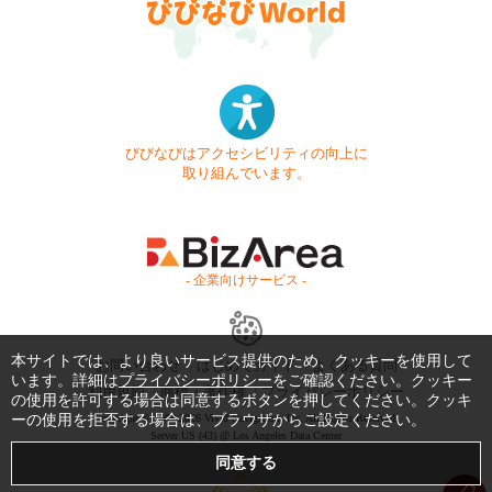
びびなびはアクセシビリティの向上に
取り組んでいます。
- 企業向けサービス -
本サイトでは、より良いサービス提供のため、クッキーを使用して
お問い合わせ
はじめてガイド
よくある質問
います。詳細は
プライバシーポリシー
をご確認ください。クッキー
利用規約
商標・著作権
プライバシーポリシー
の使用を許可する場合は同意するボタンを押してください。クッキ
ーの使用を拒否する場合は、ブラウザからご設定ください。
Copyright © 1999-2026 Vivid Navigation, Inc. All Rights Reserved.
Server US (43) @ Los Angeles Data Center