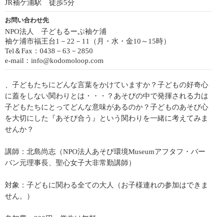
JR袖ケ浦駅 徒歩5分
お問い合わせ先
NPO法人 子どもるーぷ袖ケ浦
袖ケ浦市福王台1－22－11（月・水・金10～15時）
Tel＆Fax：0438－63－2850
e-mail：info@kodomoloop.com
、子どもたちにどんな言葉をかけていますか？子どもの好奇心
に蓋をしない関わりとは・・・？あそびの中で発揮される力は
子どもたちにとってどんな意味があるのか？子どものあそび心
を大切にした『あそび合う』という関わりを一緒に考えてみま
せんか？
講師：北島尚志（NPO法人あそび環境Museumアフタフ・バー
バン元理事長、聖心女子大非常勤講師）
対象：子どもに関わる全ての大人（お子様連れの参加はできま
せん。）