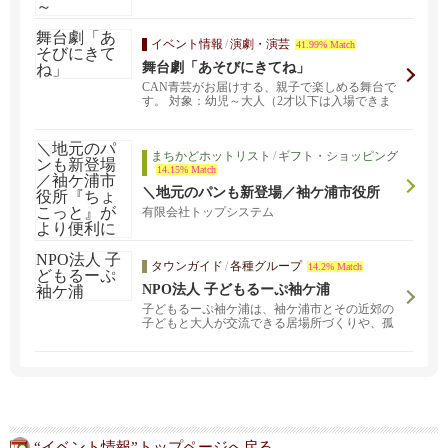
しめる作品です。...
イベント情報
/
演劇・演芸
41.99% Match
舞台劇「あそびにきてね」
CAN青芸がお届けする、親子で楽しめる舞台で
す。 対象：幼児～大人（2才以下は入場できま
せん） 定...
まちかどホットリスト
/
ギフト・ショッピング
14.15% Match
＼地元のパンも新登場／袖ケ浦市役所
『ちょこっと』がより便利に
有限会社トップシステム
タウンガイド
/
各種グループ
14.2% Match
NPO法人 子どもるーぷ袖ケ浦
子どもるーぷ袖ケ浦は、袖ケ浦市とその近郊の
子どもと大人が交流できる居場所づくりや、孤
立化しない子育て、子どもと大人が豊かに育ち
合える地域社会づくりを目指しています。
“イベント情報”トップページへ戻る