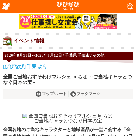
World
イベント情報
2026年9月11日～2026年9月12日 / 千葉県 千葉市 / その他
[びびなび] 千葉 より
全国ご当地おすそわけマルシェ in ちば ～ご当地キャラとつ
なぐ日本の宝～
マップ/ルート
ブックマーク
全国各地のご当地キャラクターと地域産品が一堂に会する「全