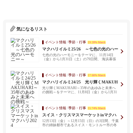
気になるリスト
イベント情報
/
季節・行事
19.28% Match
マクハリイルミ25/26 ～七色の光のハー
モニー～
七色の光のハーモニーをテーマに、11月14日
（金）から1月31日（土）の79日間、 海浜幕張
駅前に、...
イベント情報
/
季節・行事
17.66% Match
マクハリイルミ24/25 光り輝くMAKUH
ARI～35年のあゆみと未来への挑戦～
光り輝くMAKUHARI～35年のあゆみと未来へ
の挑戦～をテーマに、11月8日（金）から1月31
日（...
イベント情報
/
季節・行事
15.74% Match
スイス・クリスマスマーケットinマクハ
リ2024
12月13日（金）～12月15日（日）の3日間、千葉
市の姉妹都市であるスイス・モントルー市の冬
の風物...