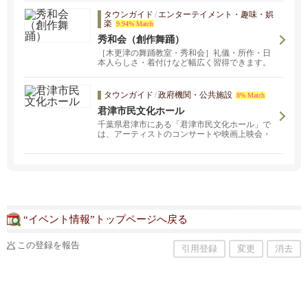
タウンガイド
/
エンターテイメント・趣味・娯
楽
9.94% Match
秀和会（創作舞踊）
［木更津の舞踊教室・秀和会］礼儀・所作・日
本人らしさ・着付けなど幅広く習得できます。
習う事を最終地点とせず、通過点と捉えその先
の何かを見つける手段とされている方も多いで
す。創作舞踊や日本文化に、少しでも興味・関
タウンガイド
/
政府機関・公共施設
8% Match
心をお持ちいただければ嬉しいです。着ていな
君津市民文化ホール
い着物や、親などから譲り受けた着物があり、
着たいけど着られない方、 捨てるにも捨てられ
千葉県君津市にある「君津市民文化ホール」で
ない方、着物は苦しいとか窮屈と思ってる方
は、アーティストのコンサートや映画上映会・
へ、着物の魅力や着る機会をもっていただくた
発表会など、様々なイベント開催中！
めに簡単な着付けや苦しくなく楽に着られるコ
ツや方法を指導しています。
“イベント情報”トップページへ戻る
この登録を報告
引用登録
変更
消去