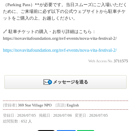
（Parking Pass）**が必要です。当日スムーズにご入場いただく
ために、ご来場前に必ず以下の公式ウェブサイトから駐車チケ
ットをご購入の上、お越しください。
🔗 駐車チケットの購入・お祭り詳細はこちら：
https://novavitafoundation.org/nvf-events/nova-vita-festival-2/
https://novavitafoundation.org/nvf-events/nova-vita-festival-2/
Web Access No.
3711575
メッセージを送る
[登録者]
369 Star Village NPO
[言語]
English
登録日 :
2026/07/05
掲載日 :
2026/07/06
変更日 :
2026/07/05
総閲覧数 :
652 人