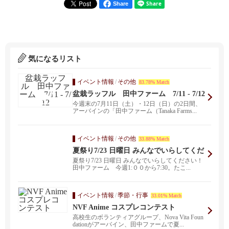
Share
気になるリスト
イベント情報
/
その他
83.78% Match
盆栽ラッフル 田中ファーム 7/11 - 7/12
今週末の7月11日（土）・12日（日）の2日間、
アーバインの「田中ファーム（Tanaka Farms...
イベント情報
/
その他
33.88% Match
夏祭り7/23 日曜日 みんなでいらしてくだ
さい！ 田中ファーム 今週1:００から7:3
夏祭り7/23 日曜日 みんなでいらしてください！
0。たこ焼き、寿司、焼き鳥 ヨーヨー、
田中ファーム 今週1:００から7:30。たこ...
おもちゃ釣り、カラオケ大会 な...
イベント情報
/
季節・行事
33.01% Match
NVF Anime コスプレコンテスト
高校生のボランティアグループ、Nova Vita Foun
dationがアーバイン、田中ファームで夏...