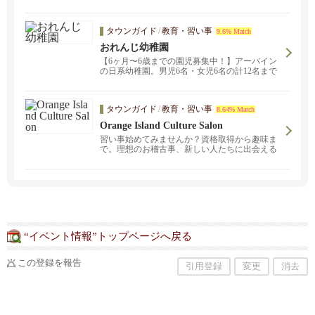
タウンガイド
/
教育・習い事
9.6% Match
おれんじ幼稚園
【6ヶ月〜6歳までの園児募集中！】アーバイン
の日系幼稚園。男児6名・女児6名の計12名まで
の少人数制です。心を込めて一人一人の個性を
伸ばすモンテッソーリを取り入れた教育方針。
日英バイリンガルを育てよう！ お問い合わせは
タウンガイド
/
教育・習い事
8.64% Match
orangeleafcare@gmail.comまで。
Orange Island Culture Salon
習い事始めてみませんか？資格取得から趣味ま
で。理想のお稽古事、新しい人たちに出会える
場所。お部屋のレンタルも！
“イベント情報”トップページへ戻る
この登録を報告
引用登録
変更
消去