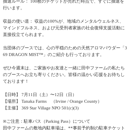
抽選ルール： 100枚のチケットが売れた時点で、すぐに抽選を
行います。
収益の使い道： 収益の100%が、地域のメンタルウェルネス、
マインドフルネス、および元受刑者家族の社会復帰支援活動に
直接役立てられます。
当団体のブースでは、心の平穏のための天然アロマパウダー「3
69 DRAGON MIST™」のご紹介も行っております。
ぜひ今週末は、ご家族やお友達と一緒に田中ファームの私たち
のブースへお立ち寄りください。皆様の温かい応援をお待ちし
ております！
【日時】 7月11日（土）〜12日（日）
【場所】 Tanaka Farms （Irvine / Orange County）
【主催】 369 Star Village NPO 501(c)(3)
※ご注意：駐車パス（Parking Pass）について
田中ファームの敷地内駐車場は、**事前予約制の駐車チケット