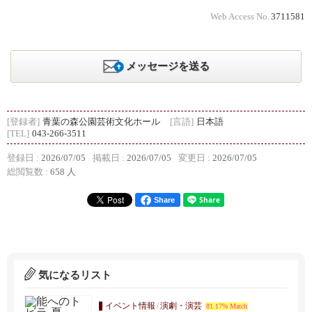
Web Access No.
3711581
メッセージを送る
[登録者]
青葉の森公園芸術文化ホール
[言語]
日本語
[TEL]
043-266-3511
登録日 :
2026/07/05
掲載日 :
2026/07/05
変更日 :
2026/07/05
総閲覧数 :
658 人
Share
気になるリスト
イベント情報
/
演劇・演芸
81.17% Match