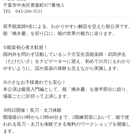
千葉市中央区青葉町977番地１
TEL 043-266-3511
若手能楽師9名による、わかりやすい解説を交えた能公演です。
能「橋弁慶」を切り口に、能の世界の魅力に迫ります。
①能楽初心者大歓迎！
国内外を問わず活動しているシテ方宝生流能楽師・武田伊左
（たけだいさ）をナビゲーターに迎え、初めての方にもわかり
やすいように、謡や楽器の体験も交えながら実施します。
②小さなお子様連れでも安心！
本公演は鑑賞入門編として、能「橋弁慶」を後半部分に絞り、
場面ごとに区切って上演します。
③同日開催！長刀・太刀体験
開場後の13時から13時40分まで、2階練習室において、能で使
われる長刀・太刀を体験できる無料のワークショップを開催し
ます。