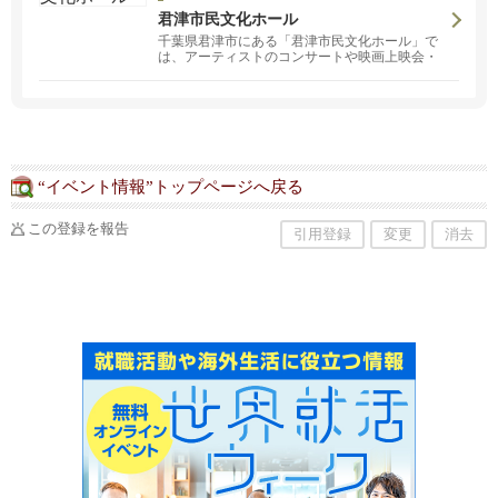
い着物や、親などから譲り受けた着物があり、
君津市民文化ホール
着たいけど着られない方、 捨てるにも捨てられ
千葉県君津市にある「君津市民文化ホール」で
ない方、着物は苦しいとか窮屈と思ってる方
は、アーティストのコンサートや映画上映会・
へ、着物の魅力や着る機会をもっていただくた
発表会など、様々なイベント開催中！
めに簡単な着付けや苦しくなく楽に着られるコ
ツや方法を指導しています。
“イベント情報”トップページへ戻る
この登録を報告
引用登録
変更
消去