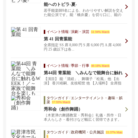
能へのトビラ-夏-
若手能楽師9名による、わかりやすい解説を交え
た能公演です。能「橋弁慶」を切り口に、能の
世界の魅力に迫...
イベント情報
/
演劇・演芸
51.94% Match
第 41 回青葉能
全席指定 SS 席 8,000 円 S 席 6,000 円 A 席 4,000
円 25 歳以下は各...
イベント情報
/
季節・行事
49.18% Match
第44回 青葉能 ＼みんなで能舞台に触れ
るWEEK！／～家族で能舞台を楽しもう
【演目】 能「清経」、舞囃子「松風」他 【出
～
演】 香川靖嗣、友枝昭世 他 【入場料】 全席指
定 S席...
タウンガイド
/
エンターテイメント・趣味・娯
楽
17.93% Match
秀和会（創作舞踊）
［木更津の舞踊教室・秀和会］礼儀・所作・日
本人らしさ・着付けなど幅広く習得できます。
習う事を最終地点とせず、通過点と捉えその先
の何かを見つける手段とされている方も多いで
タウンガイド
/
政府機関・公共施設
す。創作舞踊や日本文化に、少しでも興味・関
15.37% Matc
h
心をお持ちいただければ嬉しいです。着ていな