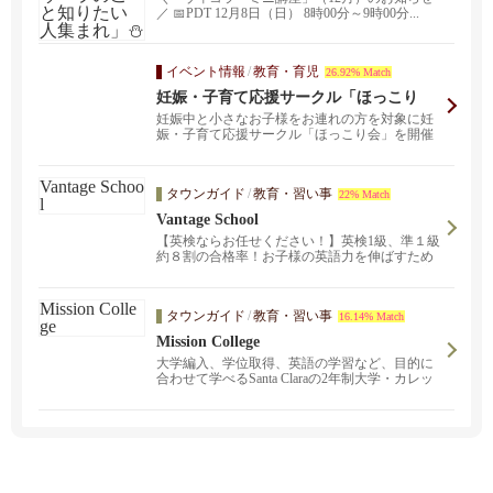
／ 📅PDT 12月8日（日） 8時00分～9時00分...
イベント情報
/
教育・育児
26.92% Match
妊娠・子育て応援サークル「ほっこり
会」
妊娠中と小さなお子様をお連れの方を対象に妊
娠・子育て応援サークル「ほっこり会」を開催
しています。場所...
タウンガイド
/
教育・習い事
22% Match
Vantage School
【英検ならお任せください！】英検1級、準１級
約８割の合格率！お子様の英語力を伸ばすため
の学習塾です。難関大学、高校、中学の合格実
績多数、集中講座で弱点教科を克服しましょ
う！オンラインでも受講可能です。Vantageで
タウンガイド
/
教育・習い事
16.14% Match
は、常時クラス見学、体験入学を受け付けてお
ります。また自分の実力を測りたい生徒さんは
Mission College
無料体験でレベルチェックもできます。まずは
大学編入、学位取得、英語の学習など、目的に
お気軽にお問い合わせください。
合わせて学べるSanta Claraの2年制大学・カレッ
ジです。安心の日本人アドバイザー常駐。無料
で受けれるESLクラスも！ホスピタリティ、グ
ラフィックデザイン、コンピューターサイエン
ス等様々なクラス、看護師、保育士などのサー
ティフィケート（認定書）が取得できるコース
など。