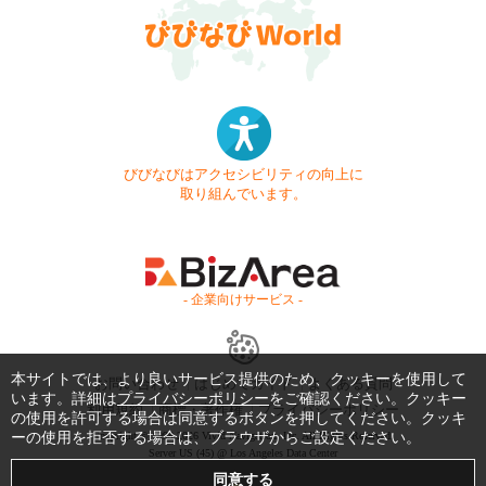
びびなびはアクセシビリティの向上に
取り組んでいます。
- 企業向けサービス -
本サイトでは、より良いサービス提供のため、クッキーを使用して
お問い合わせ
はじめてガイド
よくある質問
います。詳細は
プライバシーポリシー
をご確認ください。クッキー
利用規約
商標・著作権
プライバシーポリシー
の使用を許可する場合は同意するボタンを押してください。クッキ
ーの使用を拒否する場合は、ブラウザからご設定ください。
Copyright © 1999-2026 Vivid Navigation, Inc. All Rights Reserved.
Server US (45) @ Los Angeles Data Center