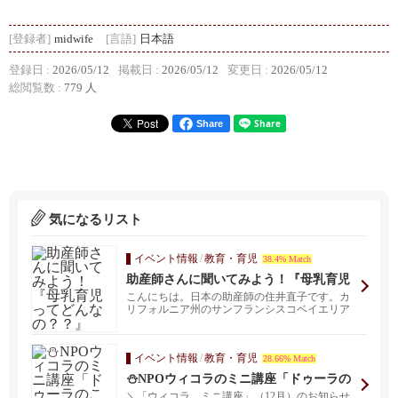
[登録者]
midwife
[言語]
日本語
登録日 :
2026/05/12
掲載日 :
2026/05/12
変更日 :
2026/05/12
総閲覧数 :
779 人
Share
気になるリスト
イベント情報
/
教育・育児
38.4% Match
助産師さんに聞いてみよう！『母乳育児
ってどんなの？？』
こんにちは。日本の助産師の住井直子です。カ
リフォルニア州のサンフランシスコベイエリア
で出産/産後ドゥ...
イベント情報
/
教育・育児
28.66% Match
⛄NPOウィコラのミニ講座「ドゥーラの
こと知りたい人集まれ」⛄
＼「ウィコラ ミニ講座」（12月）のお知らせ