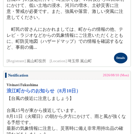
にかけて、低い土地の浸水、河川の増水、土砂災害に注
意・警戒が必要です。また、強風や落雷、激しい突風に注
意してください。
町民の皆さんにおかれましては、町からの情報の他、テ
レビ・ラジオなどからの気象情報にご注意いただくととも
に、町防災地図（ハザードマップ）での情報を確認するな
ど、事前の備...
Details
[Registrant]
嵐山町役所
[Location]
埼玉県 嵐山町
Notification
2026/08/10 (Mon)
Vivinavi Fukushima
浪江町からのお知らせ（8月10日）
【台風の接近に注意しましょう】
台風15号が東から接近しています。
8月11日（火曜日）の朝から夕方にかけて、雨と風が強くな
る予想です。
最新の気象情報に注意し、災害時に備え非常用持出品の確