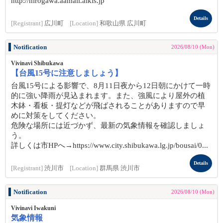
http://hirogawa.aamail.aikis.jp
Details
[Registrant]
広川町
[Location]
和歌山県 広川町
Notification
2026/08/10 (Mon)
Vivinavi Shibukawa
【台風15号に注意しましょう】
台風15号による影響で、8月11日夜から12日朝にかけて一時
的に強い降雨が見込まれます。また、強風により屋外の植
木鉢・看板・提灯などが飛ばされることがありますので早
めに対策をしてください。
危険な場所には近づかず、最新の気象情報を確認しましょ
う。
詳しくは市HPへ→https://www.city.shibukawa.lg.jp/bousai/0...
Details
[Registrant]
渋川市
[Location]
群馬県 渋川市
Notification
2026/08/10 (Mon)
Vivinavi Iwakuni
気象情報