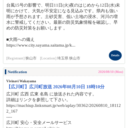
台風15号の影響で、明日11日(火)夜のはじめから12日(水)未
明にかけて、大気が不安定になる見込みです。県内も強い
雨が予想されます。土砂災害、低い土地の浸水、河川の増
水に警戒してください。最新の防災気象情報を確認し、早
めの防災対策をお願いします 。
■大雨への備え
https://www.city.sayama.saitama.jp/k...
Details
[Registrant]
狭山市
[Location]
埼玉県 狭山市
Notification
2026/08/10 (Mon)
Vivinavi Wakayama
【広川町】広川町放送 2026年08月10日 18時10分
広川町 広西 広東 名島 に放送された内容です。
詳細はリンクを参照して下さい。
https://machiup.linksmart.jp/web/aplay/30362/20260810_18112
2_167
----
広川町 安心・安全メールサービス