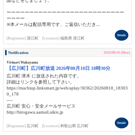
認などをしましょう。
ーーーーーーーーーーーーーーーーーーーーーーーーーー
ーーーー
※本メールは配信専用です、ご返信いただき...
Details
[Registrant]
浪江町
[Location]
福島県 浪江町
Notification
2026/08/10 (Mon)
Vivinavi Wakayama
【広川町】広川町放送 2026年08月10日 18時30分
広川町 津木 に放送された内容です。
詳細はリンクを参照して下さい。
https://machiup.linksmart.jp/web/aplay/30362/20260810_18303
0_178
----
広川町 安心・安全メールサービス
http://hirogawa.aamail.aikis.jp
Details
[Registrant]
広川町
[Location]
和歌山県 広川町