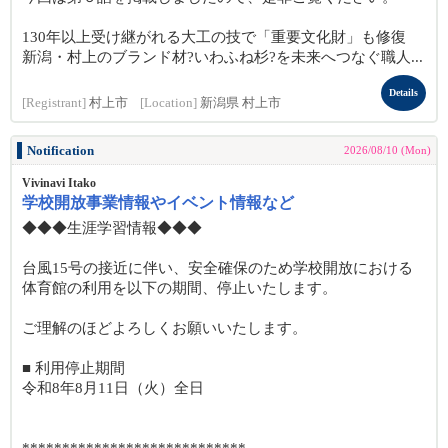
130年以上受け継がれる大工の技で「重要文化財」も修復
新潟・村上のブランド材?いわふね杉?を未来へつなぐ職人...
Details
[Registrant]
村上市
[Location]
新潟県 村上市
Notification
2026/08/10 (Mon)
Vivinavi Itako
学校開放事業情報やイベント情報など
◆◆◆生涯学習情報◆◆◆
台風15号の接近に伴い、安全確保のため学校開放における
体育館の利用を以下の期間、停止いたします。
ご理解のほどよろしくお願いいたします。
■ 利用停止期間
令和8年8月11日（火）全日