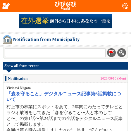
World
Notification from Municipality
Show all from recent
Notification
2026/08/10 (Mon)
Vivinavi Niigata
「森を守ること」デジタルニュース記事第6話掲載につ
いて
村上市の林業にスポットをあて、2年間にわたってテレビと
ラジオ放送をしてきた「森を守ること〜人と木のしご
と〜」の第1話〜第24話までの全話をデジタルニュース記事
として掲載します。
今回は第６話を掲載しましたので、是非ご覧ください。