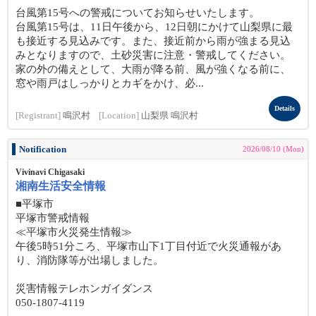
台風第15号への警戒についてお知らせいたします。
台風第15号は、11日午後から、12日朝にかけて山梨県に最
も接近する見込みです。また、接近前から雨が強まる見込
みとなりますので、土砂災害に注意・警戒してください。
家の外の備えとして、大雨が降る前、風が強くなる前に、
窓や雨戸はしっかりとカギをかけ、必...
Details
[Registrant]
鳴沢村
[Location]
山梨県 鳴沢村
Notification
2026/08/10 (Mon)
Vivinavi Chigasaki
湘南生活安全情報
■平塚市
平塚市警戒情報
≪平塚市火災発生情報≫
午後5時51分ころ、平塚市山下1丁目付近で火災通報があ
り、消防隊等が出場しました。
災害情報テレホンガイダンス
050-1807-4119