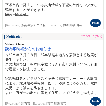
平塚市内で発生している災害情報を下記の外部リンクから
確認することができます。
https://hiratsuka...
Details
[Registrant]
湘南生活安全情報
[Location]
神奈川県 湘南
Notification
2026/08/10 (Mon)
Vivinavi Chofu
調布消防署からのお知らせ
令和８年７月２８日、熊本県熊本地方を震源とする地震が
発生しました。
この地震では、熊本県宇城（うき）市と氷川（ひかわ）町
で震度７を観測しました。
家具転対策とグラぴたスイッチ（感震ブレーカー）の設置
により、家具類の手転倒、落下、移動によるケガと、電気
火災による被害を防ぎましょう。
また、万が一の出火に備えて住宅にマイ消火器を備えまし...
Details
[Registrant]
調布市
[Location]
東京都 調布市