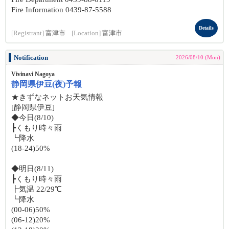
Fire Information 0439-87-5588
Details
[Registrant]
富津市
[Location]
富津市
Notification
2026/08/10 (Mon)
Vivinavi Nagoya
静岡県伊豆(夜)予報
★きずなネットお天気情報
[静岡県伊豆]
◆今日(8/10)
┣くもり時々雨
┗降水
(18-24)50%
◆明日(8/11)
┣くもり時々雨
┣気温 22/29℃
┗降水
(00-06)50%
(06-12)20%