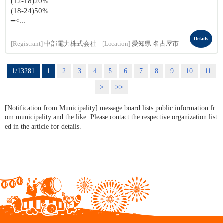
(12-18)20%
(18-24)50%
━<...
Details
[Registrant]
中部電力株式会社
[Location]
愛知県 名古屋市
1/13281
1
2
3
4
5
6
7
8
9
10
11
>
>>
[Notification from Municipality] message board lists public information fr
om municipality and the like. Please contact the respective organization list
ed in the article for details.