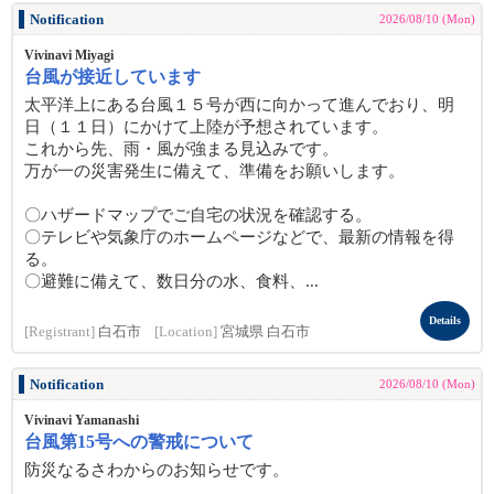
Notification
2026/08/10 (Mon)
Vivinavi Miyagi
台風が接近しています
太平洋上にある台風１５号が西に向かって進んでおり、明
日（１１日）にかけて上陸が予想されています。
これから先、雨・風が強まる見込みです。
万が一の災害発生に備えて、準備をお願いします。
〇ハザードマップでご自宅の状況を確認する。
〇テレビや気象庁のホームページなどで、最新の情報を得
る。
〇避難に備えて、数日分の水、食料、...
Details
[Registrant]
白石市
[Location]
宮城県 白石市
Notification
2026/08/10 (Mon)
Vivinavi Yamanashi
台風第15号への警戒について
防災なるさわからのお知らせです。