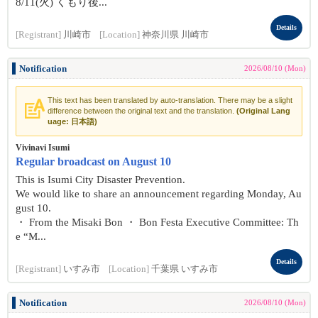
8/11(火) くもり後...
Details
[Registrant]
川崎市
[Location]
神奈川県 川崎市
Notification
2026/08/10 (Mon)
This text has been translated by auto-translation. There may be a slight
difference between the original text and the translation.
(Original Lang
uage: 日本語)
Vivinavi Isumi
Regular broadcast on August 10
This is Isumi City Disaster Prevention.
We would like to share an announcement regarding Monday, Au
gust 10.
・ From the Misaki Bon ・ Bon Festa Executive Committee: Th
e “M...
Details
[Registrant]
いすみ市
[Location]
千葉県 いすみ市
Notification
2026/08/10 (Mon)