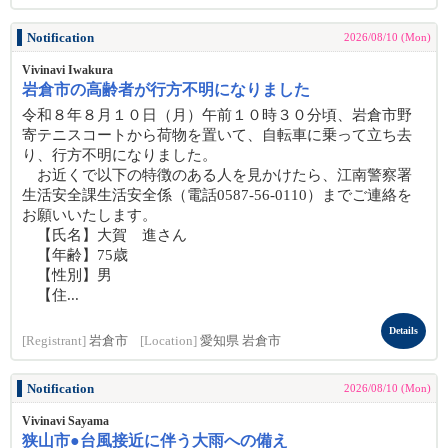
Notification
2026/08/10 (Mon)
Vivinavi Iwakura
岩倉市の高齢者が行方不明になりました
令和８年８月１０日（月）午前１０時３０分頃、岩倉市野
寄テニスコートから荷物を置いて、自転車に乗って立ち去
り、行方不明になりました。
お近くで以下の特徴のある人を見かけたら、江南警察署
生活安全課生活安全係（電話0587-56-0110）までご連絡を
お願いいたします。
【氏名】大賀 進さん
【年齢】75歳
【性別】男
【住...
Details
[Registrant]
岩倉市
[Location]
愛知県 岩倉市
Notification
2026/08/10 (Mon)
Vivinavi Sayama
狭山市●台風接近に伴う大雨への備え