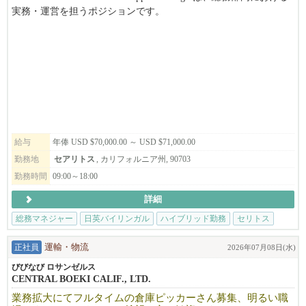
う思いのある方は、ぜひ一度ご応募ください。
実務・運営を担うポジションです。
General Affairs ManagerおよびVPのもと、日々の総務業務、ベンダ
ご応募お待ちしております！
ー対応、日本から赴任する社員の受け入れサポート、店舗運営に
関する現場支援など、幅広い業務を担当します。
自ら判断して業務を進める力や、正確な事務処理能力、課題を主
＼＼ TMS Americaはこんな会社です ／／
体的に解決する姿勢が求められます。
TMS America Inc. は、日本全国に10拠点以上を展開するTMSグル
日常業務の進捗管理や状況共有を積極的に行い、General Affairs M
ープのアメリカ法人です。
anagerが戦略的な業務に専念できるよう、部門運営を支える重要
豊富な採用実績ときめ細やかなサポート力を活かし、企業様と求
な役割です。
職者双方に最適なマッチングをご提供します。
日本語・英語のバイリンガルスキルが必須となります。
給与
年俸 USD $70,000.00 ～ USD $71,000.00
日米双方のビジネス文化を理解したチームが、スピーディーかつ
勤務地
セアリトス
, カリフォルニア州, 90703
柔軟に採用をサポートいたします。
勤務時間
09:00～18:00
✔︎丁寧なマッチングと継続サポート
詳細
単なる人材紹介ではなく、企業文化・業務内容・チーム構成ま
総務マネジャー
日英バイリンガル
ハイブリッド勤務
セリトス
で理解した上で最適な人材をご提案。
就業後もフォローアップを行い、長期的な定着をサポートしま
正社員
運輸・物流
2026年07月08日(水)
す。
びびなび ロサンゼルス
CENTRAL BOEKI CALIF., LTD.
✔︎日英バイリンガル人材に強い
日本企業とアメリカ企業、両方の文化やビジネスマナーを理解
業務拡大にてフルタイムの倉庫ピッカーさん募集、明るい職