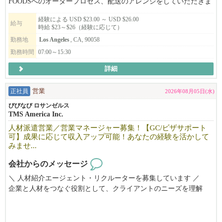
FOODSへのオーダープロセス、配送のアレンジをしていただきま
す。
経験による USD $23.00 ～ USD $26.00
未経験者でも大丈夫です。明るくやる気があってCommunication力
給与
時給 $23～$26（経験に応じて）
のある方を募集します。
勤務地
Los Angeles
, CA, 90058
勤務時間
07:00～15:30
詳細
正社員
営業
2026年08月05日(水)
びびなび ロサンゼルス
TMS America Inc.
人材派遣営業／営業マネージャー募集！【GC/ビザサポート
可】成果に応じて収入アップ可能！あなたの経験を活かして
みませ...
会社からのメッセージ
＼ 人材紹介エージェント・リクルーターを募集しています ／
企業と人材をつなぐ役割として、クライアントのニーズを理解
し、最適な人材提案を行っていただきます。
正社員・契約社員の人材紹介から、イベントサポートスタッフな
どの短期・スポット派遣まで、