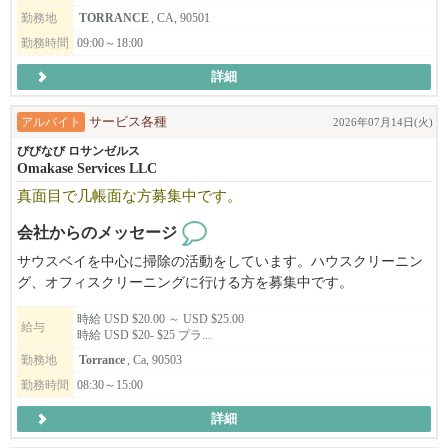
勤務地
TORRANCE
, CA, 90501
勤務時間
09:00～18:00
詳細
アルバイト
サービス各種
2026年07月14日(火)
びびなび ロサンゼルス
Omakase Services LLC
真面目で几帳面な方募集中です。
会社からのメッセージ
サウスベイを中心に掃除の活動をしています。ハウスクリーニン
グ、オフィスクリーニングに行ける方を募集中です。
平日の日中はもちろん、週末のお掃除や夕方以降のお掃除もござ
時給 USD $20.00 ～ USD $25.00
います。
給与
時給 USD $20- $25 プラ...
勤務地
Torrance
, Ca, 90503
未経験の方も大丈夫です。コツコツ真面目に取り組むことができ
勤務時間
08:30～15:00
る方。時間に遅れず来れる方。
少しでも気になった方はご連絡ください。
詳細
サンディエゴエリアでも２号店をオープン致しました。