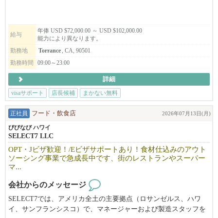
年俸 USD $72,000.00 ～ USD $102,000.00
給与
能力により異なります。
勤務地
Torrance
, CA, 90501
勤務時間
09:00～23:00
詳細
visaサポート
店長候補
まかない無料
正社員
フード・飲食店
2026年07月13日(月)
びびなび ハワイ
SELECT7 LLC
OPT・Jビザ歓迎！/Eビザサポートあり！食材仕込みのアウト
ソーシング事業で急成長中です、街のレストランやスーパー
マ...
会社からのメッセージ
SELECT7では、アメリカ全土の主要拠点（ロサンゼルス、ハワ
イ、サンフランシスコ）で、マネージャーおよび製造スタッフを