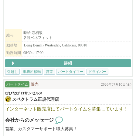
※パートタイマーの募集です
※アメリカの就労資格を持った方
時給 応相談
給与
各種ベネフィット
勤務地
Long Beach (Westside)
, California, 90810
勤務時間
08:30～17:00
詳細
引越し
事務所移転
営業
パートタイマー
ドライバー
パートタイム
販売
2026年07月10日(金)
びびなび ロサンゼルス
スペクトラム正規代理店
インターネット販売店にてパートタイムを募集しています！
会社からのメッセージ
営業、カスタマーサポート職大募集！