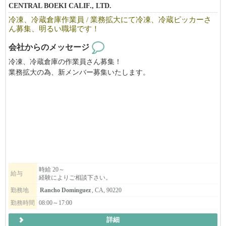
CENTRAL BOEKI CALIF., LTD.
冷凍、冷蔵倉庫作業員 / 業務拡大にて冷凍、冷蔵ピッカーさ
ん募集、明るい職場です！
会社からのメッセージ
冷凍、冷蔵倉庫の作業員さん募集！
業務拡大の為、新メンバー募集いたします。
皆、やさしい仲良しな職場です！
正社員さんだけでなく、パート希望の方もご相談ください。
フォークリフトが出来れば尚、良しです。
時給 20～
給与
経験によりご相談下さい。
勤務地
Rancho Dominguez
, CA, 90220
勤務時間
08:00～17:00
詳細