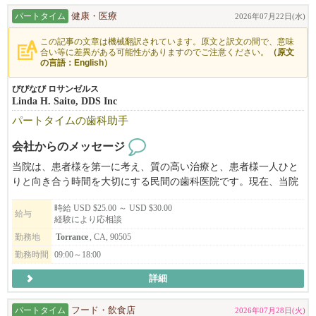
パートタイム
健康・医療
2026年07月22日(水)
この記事の文章は機械翻訳されています。原文と訳文の間で、意味
合い等に差異がある可能性がありますのでご注意ください。
（原文
の言語：English）
びびなび ロサンゼルス
Linda H. Saito, DDS Inc
パートタイムの歯科助手
会社からのメッセージ
当院は、患者様を第一に考え、質の高い治療と、患者様一人ひと
りと向き合う時間を大切にする民間の歯科医院です。現在、当院
では、親しみやすく信頼できるパートタイムの歯科助手を募集し
時給 USD $25.00 ～ USD $30.00
ており、長期にわたり当院のチームの一員としてご活躍いただけ
給与
経験により応相談
る方を求めています。
勤務地
Torrance
, CA, 90505
勤務時間
09:00～18:00
詳細
パートタイム
フード・飲食店
2026年07月28日(火)