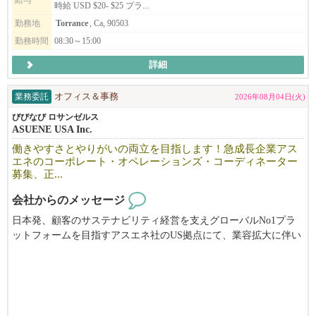
給与
時給 USD $20- $25 プラ...
勤務地
Torrance
, Ca, 90503
未経験の方も大丈夫です。コツコツ真面目に取り組むことができ
勤務時間
08:30～15:00
る方。時間に遅れず来れる方。
少しでも気になった方はご連絡ください。
詳細
サンディエゴエリアでも２号店をオープン致しました。
さらに会社の規模を大きくしていく予定です。
業務委託
オフィス＆事務
2026年08月04日(火)
ちょっとした時間で午前中もしくは午後に２−３時間、週1日から
びびなび ロサンゼルス
ASUENE USA Inc.
でもOK. 朝か午後の短時間を有効活用！ tipが１件あたり$20-$40
あります。
働きやすさとやりがいの両立を目指します！急成長企業アス
エネのコーポレート・オペレーションズ・コーディネーター
募集、正...
会社からのメッセージ
日本発、顧客のサステナビリティ経営を支えグローバルNo1プラ
ットフォームを目指すアスエネ社のUS拠点にて、業容拡大に伴い
コーポレート・オペレーションズ・コーディネーターを募集しま
す。米国最大手金融機関Black Rockからも大型出資を受け、米国T
IME誌「World's Top GreenTech companies2025」でBEST100にも選
出された急成長中企業です。