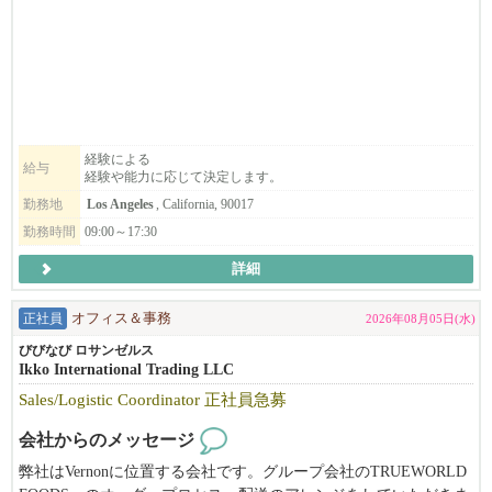
ンド展開をアメリカ市場向けに販売しています。
本格的にアメリカ市場で事業を拡大していくため、アメリカ市場
で、日本発のプレミアム抹茶ブランドを一緒に育てる創業メンバ
ーを募集します。
営業、イベント、展示会、新規事業など幅広く携わりながら、ブ
ランドを成長させる中心メンバーとして活躍していただきます。
経験による
給与
経験や能力に応じて決定します。
売上の一部を日本の伝統産業へ還元し、職人や文化を守る活動に
役立てています。
勤務地
Los Angeles
, California, 90017
私たちのミッションは、抹茶を販売することだけではなく、日本
勤務時間
09:00～17:30
の文化と伝統を大切に守りながら、その価値を次世代へと広げて
詳細
いくことです。
決められた仕事をこなすだけではなく、
正社員
オフィス＆事務
2026年08月05日(水)
「どこへ販売すればブランドが広がるか」
びびなび ロサンゼルス
「どんな企画をすればお客様が喜ぶか」
Ikko International Trading LLC
「どうすればもっと売上が伸びるか」
Sales/Logistic Coordinator 正社員急募
そんなことを一緒に考え、実行できる方を歓迎します。
会社からのメッセージ
弊社はVernonに位置する会社です。グループ会社のTRUEWORLD