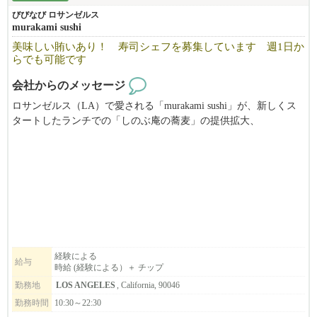
びびなび ロサンゼルス
murakami sushi
美味しい賄いあり！ 寿司シェフを募集しています 週1日か
らでも可能です
会社からのメッセージ
ロサンゼルス（LA）で愛される「murakami sushi」が、新しくス
タートしたランチでの「しのぶ庵の蕎麦」の提供拡大、
フレンドリーで温かいスタッフばかりの活気ある職場です、明る
くおもてなしができる方、ぜひ私たちと一緒に働きませんか？
美味しい賄い付きです！
サーバーも同時募集中！
経験による
給与
時給 (経験による）＋ チップ
勤務地
LOS ANGELES
, California, 90046
勤務時間
10:30～22:30