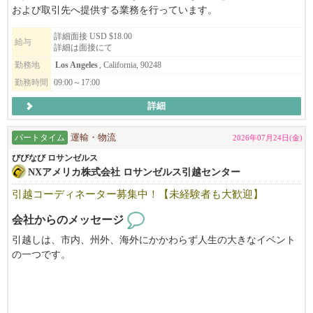
および取引先へ提供する業務を行っています。
詳細面接 USD $18.00
経験・未経験問いません。長期勤務が可能な方、体力に自信があ
給与
詳細は面接にて
る方を募集しています。
勤務地
Los Angeles
, California, 90248
勤務時間
09:00～17:00
詳細
パートタイム
運輸・物流
2026年07月24日(金)
びびなび ロサンゼルス
NXアメリカ株式会社 ロサンゼルス引越センター
引越コーディネーター募集中！【未経験者も大歓迎】
会社からのメッセージ
引越しは、市内、州外、海外にかかわらず人生の大きなイベント
の一つです。
お客様の引越しが素敵な思い出になるよう、世界中のNX引越チー
ムが力を合わせて心からサポートします。
NX引越グループの一員として、プロの引越しコーディネーターへ
と成長していただけれる人材を募集します。