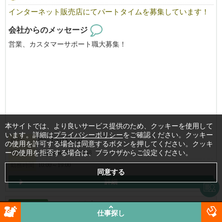
インターネット販売店にてパートタイムを募集しています！
会社からのメッセージ
営業、カスタマーサポート職大募集！
本サイトでは、より良いサービス提供のため、クッキーを使用して
います。詳細は
プライバシーポリシー
をご確認ください。クッキー
給与
時給 USD $20.00
の使用を許可する場合は同意するボタンを押してください。クッキ
ーの使用を拒否する場合は、ブラウザからご設定ください。
勤務地
Gardena
, CA, 90248
勤務時間
10:00～19:00
詳細
パートタイム
フード・飲食店
2026年07月24日(金)
仕事探し
びびなび ロサンゼルス