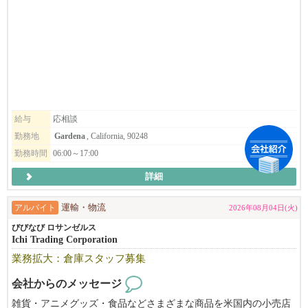
積極的に募集しています。
経験者はもちろん、OPTやビザサポートも充実しているため、海
外でのキャリアを築きたい方も安心してご応募いただけます。
【SELECT7ってどんな会社？】
SELECT7は「Central Kitchen for Local Restaurants」を標榜し、街の
レストラン様が、お店独自の価値を生み出す調理や接客に、限り
ある人材をより集中させられるよう、野菜などの食材を下ごしら
給与
応相談
えした商品をフレッシュな状態のままお届けするサービスを提供
勤務地
Gardena
, California, 90248
しております。
勤務時間
06:00～17:00
詳細
アルバイト
運輸・物流
2026年08月04日(火)
びびなび ロサンゼルス
Ichi Trading Corporation
業務拡大：倉庫スタッフ募集
会社からのメッセージ
雑貨・アニメグッズ・食品などさまざまな商品を米国内の小売店