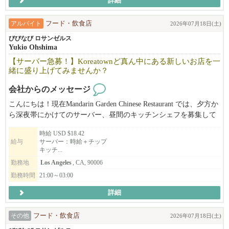
詳細
アルバイト
フード・飲食店
2026年07月18日(土)
びびなび ロサンゼルス
Yukio Ohshima
【サーバー急募！】Koreatownど真ん中にある新しいお店を一
緒に盛り上げてみませんか？
会社からのメッセージ
こんにちは！現在Mandarin Garden Chinese Restaurant では、夕方か
ら深夜帯にかけてのサーバー、昼間のキッチンシェフを募集して
ます！
時給 USD $18.42
当店は少人数でのサービスのため、様々な経験を積め、やりがい
給与
サーバー：時給＋チップ
を感じる事間違いなし！
キッチ...
また夜中までの営業（深夜シフト9:00pm-3:00am）ということもあ
勤務地
Los Angeles
, CA, 90006
り、昼間、ディナー他の店との掛け持ちでの勤務も可能です！！
勤務時間
21:00～03:00
未経験、学生、OPT大歓迎！やる気のある方、明るく、責任感あ
る方、是非ご応募ください！
詳細
（※美味しいまかない付き！）
ご興味ある方は、お気軽にご連絡下さい！
その他
フード・飲食店
2026年07月18日(土)
626-888-0703