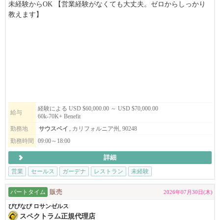
未経験からOK 【営業経験がなくても大丈夫。ゼロからしっかり
教えます】
アットホームなチーム 【家族のような雰囲気で、困った時はすぐ
相談できる環境】
研修・OJTが充実 【先輩がマンツーマンで同行、実践を通して学
べる】
取扱商品が幅広い【お箸・お皿からキッチン家電、冷蔵庫まで。
飲食店に必要なものすべてを扱う】
【車支給、応相談】
経験による USD $60,000.00 ～ USD $70,000.00
給与
60k-70K+ Benefit
★★こんな方歓迎↓↓★★
・未経験から営業に挑戦したい方
勤務地
サウスベイ
, カリフォルニア州, 90248
・アメリカで働くのが初めての方
勤務時間
09:00～18:00
・気さくで社員思いの社長のもとで働きたい方
詳細
・経営者の人柄や社風を重視する方
・安定企業で安心してキャリアを積みたい方
営業
セールス
ガーデナ
レストラン
未経験
・成果よりも信頼を重視する営業スタイルに共感できる方
・人と話すのが好きな方
パートタイム
販売
2026年07月30日(木)
・ここアメリカで沢山の人達と出会いたい方
びびなび ロサンゼルス
・お客様との長期的な関係づくりにやりがいを感じる方
スペクトラム正規代理店