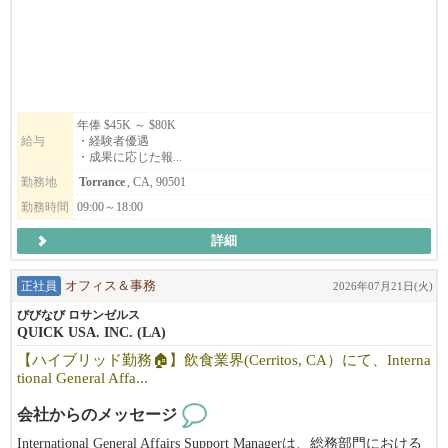
幅広い採用支援に携われるポジションです。
⚫︎ 募集ポジション ⚫︎
・営業／営業マネージャー
既存顧客へのフォローアップや新規クライアントの開拓を中心
に、営業活動全般をご担当いただきます。
年俸 $45K ～ $80K
給与
・経験者優遇
経験やスキルに応じて、チームのマネジメント、売上管理、営業
・成果に応じた報...
戦略の立案など、営業部門の中核を担う業務もお任せします。
勤務地
Torrance
, CA, 90501
営業経験を活かしてキャリアアップしたい方、マネジメント経験
をお持ちの方を歓迎します。
勤務時間
09:00～18:00
詳細
【経験者優遇】【インセンティブあり】【ビザポート可】
正社員
オフィス＆事務
2026年07月21日(火)
もちろん未経験の方でもご応募いただけます！
びびなび ロサンゼルス
管理業務にも関わり、実務を通じて専門性を高めることができま
QUICK USA. INC. (LA)
す。
【ハイブリッド勤務🏠】飲食業界(Cerritos, CA）にて、Interna
人材紹介エージェント、リクルーター、または人材派遣業務のご
tional General Affa...
経験を活かし、より幅広いフィールドで活躍したい方にピッタリ
会社からのメッセージ
です。
また、未経験の方でも今後リクルーターとして活躍したい！とい
International General Affairs Support Managerは、総務部門における