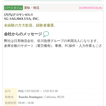
パートタイム
運輸・物流
2026年08月05日(水)
びびなび ロサンゼルス
SG SAGAWA USA, INC.
未経験の方大歓迎。経験者優遇。
会社からのメッセージ
弊社は日系物流会社、佐川急便グループの米国法人になります。
倉庫全般のサポート（重労働有)、事務、PC操作・入力作業もござ
います。未経験の方でも大歓迎！ご応募是非お持ちしておりま
す。
勤務時間は現行09：00AMから6：00PMの間で、シフト制となって
いますが、調節可能。明るく、真面目な方を募集。AM Shift 要1
名 (9AM~2PM or 10AM~3PM) & PM Shift 要1名 (12PM~5PM)。
給与
時給 USD $20.00 ～ USD $21.00
勤務地
Rancho Dominguez
, California, 90220
勤務時間
09:00～18:00