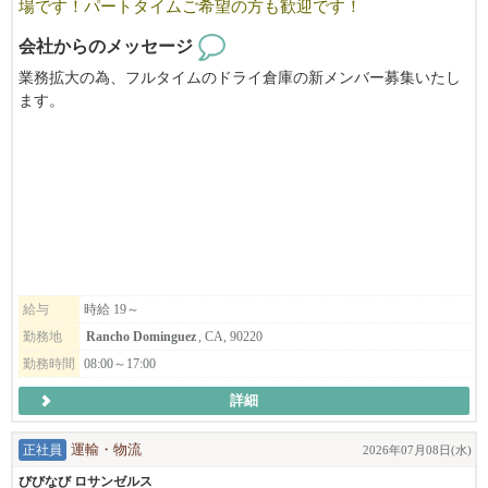
したバイリンガル人材をご紹介。
場です！パートタイムご希望の方も歓迎です！
言語だけでなく、“カルチャーフィット”まで重視したマッチン
会社からのメッセージ
グを行います。
業務拡大の為、フルタイムのドライ倉庫の新メンバー募集いたし
✔︎スピード感のある採用サポート
ます。
急な欠員補充や事業拡大にも迅速に対応。
パートタイムご希望の方も歓迎です！
短期・長期・Temp to Hireなど、企業ニーズに合わせた柔軟な人
フォークリフトが出来れば尚、良しです。
材提案が可能です。
人材でお困りの際はお気軽にご相談ください。
給与
時給 19～
勤務地
Rancho Dominguez
, CA, 90220
勤務時間
08:00～17:00
詳細
正社員
運輸・物流
2026年07月08日(水)
びびなび ロサンゼルス