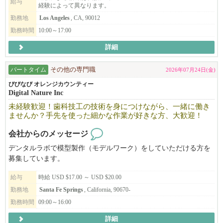
給与
経験によって異なります。
勤務地
Los Angeles
, CA, 90012
勤務時間
10:00～17:00
詳細
パートタイム
その他の専門職
2026年07月24日(金)
びびなび オレンジカウンティー
Digital Nature Inc
未経験歓迎！歯科技工の技術を身につけながら、一緒に働き
ませんか？手先を使った細かな作業が好きな方、大歓迎！
会社からのメッセージ
デンタルラボで模型製作（モデルワーク）をしていただける方を
募集しています。
現在、未経験からスタートしたスタッフも活躍しており、丁寧に
給与
時給 USD $17.00 ～ USD $20.00
サポートする環境が整っています。女性スタッフも多く、落ち着
いた雰囲気で働きやすい職場です。
勤務地
Santa Fe Springs
, California, 90670-
経験者の方はもちろん、歯科技工に興味があり、「手先を使う仕
勤務時間
09:00～16:00
事が好き」「新しい技術を身につけたい」という未経験の方も歓
詳細
迎いたします。ぜひお気軽にご応募ください。