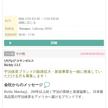
時給 USD $25.00 ～ USD $50.00
給与
経験に応じる
勤務地
Torrance
, California, 90503
勤務時間
08:00～17:00
詳細
その他
その他
2026年08月04日(火)
びびなび ロサンゼルス
Richly LLC
宇治抹茶ブランドの販路拡大・新規事業を一緒に推進してい
ただける方を募集します！
会社からのメッセージ
Richly Matchaは、200年以上続く宇治の茶師と直接協業し、日本最
高品質の宇治抹茶をアメリカへ届けるブランドです。
宇治抹茶のブランド、日本製品にこだわった抹茶関連商品のブラ