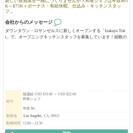
新しい居酒屋を一緒につくりませんか？和食シェフは年収$65
K～$75K＋ボーナス・有給休暇。仕込み・キッチンスタッ
フ...
会社からのメッセージ
ダウンタウン・ロサンゼルスに新しくオープンする「Izakaya Tok
i」で、オープニングキッチンスタッフを募集しています！経験の
ある和食シェフと、仕込み・キッチンスタッフを募集していま
す。和食と日本のおもてなしを大切にした新しいお店を、一緒に
つくりませんか？
隔週給 USD $19.00 ～ USD $22.00
和食シェフ
給与
年収 $6...
勤務地
Los Angeles
, CA, 90021
勤務時間
15:00～23:30