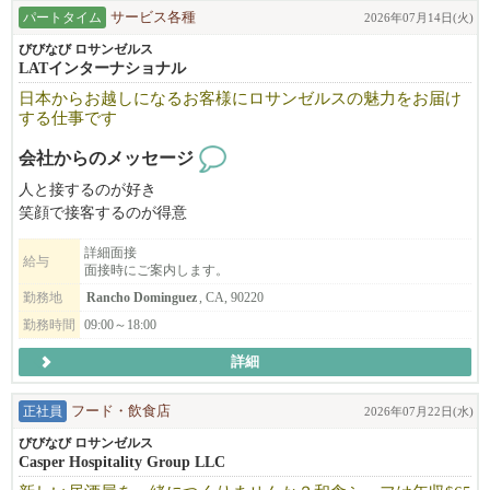
さらに会社の規模を大きくしていく予定です。
パートタイム
サービス各種
2026年07月14日(火)
ちょっとした時間で午前中もしくは午後に２−３時間、週1日から
びびなび ロサンゼルス
LATインターナショナル
でもOK. 朝か午後の短時間を有効活用！ tipが１件あたり$20-$40
あります。
日本からお越しになるお客様にロサンゼルスの魅力をお届け
する仕事です
会社からのメッセージ
人と接するのが好き
笑顔で接客するのが得意
明るく元気に仕事を楽しめる
詳細面接
ロサンゼルスの魅力を伝えたい
給与
面接時にご案内します。
勤務地
Rancho Dominguez
, CA, 90220
経験よりも『人を喜ばせることが好き』という気持ちを大切にし
勤務時間
09:00～18:00
ています。
お客様の旅の思い出を一緒に作る最高の仕事です。
詳細
あなたの笑顔が旅をもっと特別なものに。
８・9月に働ける方を募集します。
正社員
フード・飲食店
2026年07月22日(水)
びびなび ロサンゼルス
Casper Hospitality Group LLC