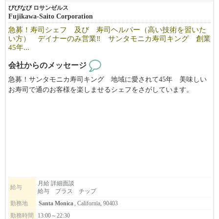
びびなび ロサンゼルス
Fujikawa-Saito Corporation
急募！寿司シェフ 及び 寿司ヘルパー（高い技術を習いた
い方） デイナーのみ営業‼ サンタモニカ寿司キング 創業
45年...
会社からのメッセージ
急募！サンタモニカ寿司キング 地域に愛されて45年 美味しい
お寿司で通のお客様を楽しませるシェフをさがしています。
デイナーのみ営業
寿司見習いさん、高度な技術をお教えいたします。
月給 詳細面談
給与
給与 プラス チップ
勤務地
Santa Monica
, California, 90403
勤務時間
13:00～22:30