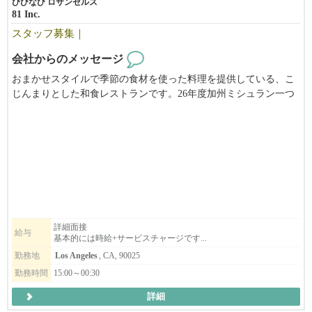
びびなび ロサンゼルス
（上記の電話番号に希望出勤日数、曜日、軽い自己紹介と一緒に
81 Inc.
テキストを送っていただけると幸いです。）
スタッフ募集｜
会社からのメッセージ
おまかせスタイルで季節の食材を使った料理を提供している、こ
じんまりとした和食レストランです。26年度加州ミシュラン一つ
星獲得したばかりのお店です。今後忙しいお店になるかと思いま
す。
キッチン及びフロアスタッフを募集しています。
おまかせなので、料理の内容が日々変わり、お客様との会話や説
明も楽しい仕事です。
少人数のチームで、落ち着いた雰囲気の中、シェフの近くで学び
ながら働ける環境です。
詳細面接
給与
基本的には時給+サービスチャージです...
経験よりも、食や接客が好きな気持ちを大事にしています。
勤務地
Los Angeles
, CA, 90025
ご興味ある方は、どうぞお気軽にご連絡ください。一緒に素敵な
勤務時間
15:00～00:30
お店をつくっていきましょう！
詳細