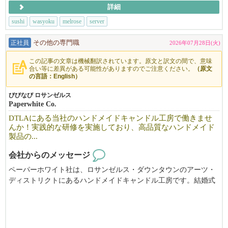
詳細
sushi
wasyoku
melrose
server
正社員
その他の専門職
2026年07月28日(火)
この記事の文章は機械翻訳されています。原文と訳文の間で、意味
合い等に差異がある可能性がありますのでご注意ください。
（原文
の言語：English）
びびなび ロサンゼルス
Paperwhite Co.
DTLAにある当社のハンドメイドキャンドル工房で働きませ
んか！実践的な研修を実施しており、高品質なハンドメイド
製品の...
会社からのメッセージ
ペーパーホワイト社は、ロサンゼルス・ダウンタウンのアーツ・
ディストリクトにあるハンドメイドキャンドル工房です。結婚式
やギフト、日常のひとときを彩る、オーダーメイドのキャンドル
を制作しています。
実作業を楽しみ、高品質なハンドメイド製品の制作に誇りを持て