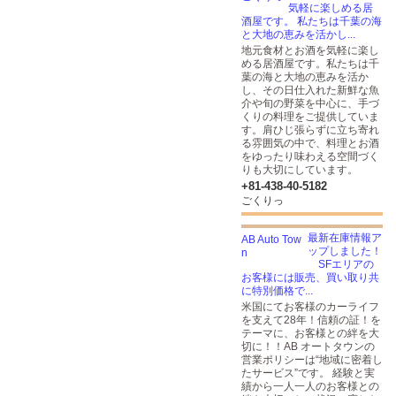
気軽に楽しめる居
酒屋です。 私たちは千葉の海
と大地の恵みを活かし...
地元食材とお酒を気軽に楽し
める居酒屋です。私たちは千
葉の海と大地の恵みを活か
し、その日仕入れた新鮮な魚
介や旬の野菜を中心に、手づ
くりの料理をご提供していま
す。肩ひじ張らずに立ち寄れ
る雰囲気の中で、料理とお酒
をゆったり味わえる空間づく
りも大切にしています。
+81-438-40-5182
ごくりっ
最新在庫情報ア
ップしました！
SFエリアの
お客様には販売、買い取り共
に特別価格で...
米国にてお客様のカーライフ
を支えて28年！信頼の証！を
テーマに、お客様との絆を大
切に！！AB オートタウンの
営業ポリシーは“地域に密着し
たサービス”です。 経験と実
績から一人一人のお客様との