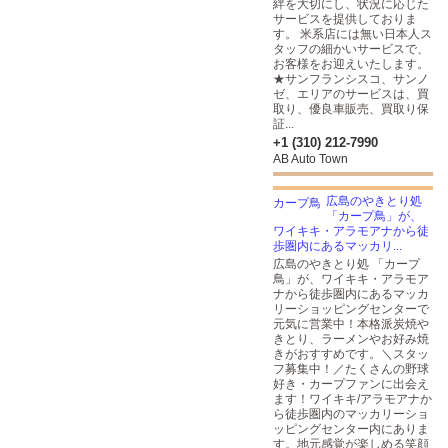
絆を大切にし、状況に応じた
サービスを提供しておりま
す。 米系店には無い日本人ス
タッフの細かいサービスで、
お客様をお迎えいたします。
★サンフランシスコ、サンノ
ゼ、エリアのサービスは、買
取り、優良車販売、買取り保
証...
+1 (310) 212-7990
AB Auto Town
広島のやきとり処
「カープ鳥」が、
ワイキキ・アラモアナから徒
歩圏内にあるマッカリ...
広島のやきとり処 「カープ
鳥」が、ワイキキ・アラモア
ナから徒歩圏内にあるマッカ
リーショッピングセンターで
元気に営業中！本格派炭焼や
きとり、ラーメンやお好み焼
きがおすすめです。＼スタッ
フ募集中！／たくさんの野球
好き・カープファンに出会え
ます！ワイキキ/アラモアナか
ら徒歩圏内のマッカリーショ
ッピングセンター内にありま
す。地元感覚が楽しめる笑顔