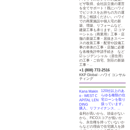
ビザ取得、会社設立後の運営
を全てサポート！既にハワイ
でビジネスをお持ちの方の運
営もご相談ください。ハワイ
での商業施設や個人宅の新
築、増築、リフォームなど、
建築工事も承ります。☑ コマ
ーシャル（商業用）工事・店
舗の新築工事・居抜きスペー
スの改装工事・配管や設備工
事の単体の工事・店舗に必要
な各種免許申請手続き など
☑ レジデンシャル（居住用）
の工事・ご自宅、別荘の新築
工事・...
+1 (808) 772-2516
KKP Global - ハワイ コンサル
ティング
120社以上のあ
らゆる種類の住
宅ローンを取り
扱っています。
購入、リファイナンス、...
金利が高いから、頭金がない
から、FICOスコアが低いか
ら、永住権を持っていないか
らなどの理由で住宅購入を諦