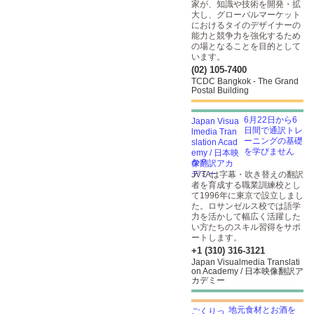
家が、知識や技術を開発・拡
大し、グローバルマーケット
におけるタイのデザイナーの
能力と競争力を強化するため
の場となることを目的として
います。
(02) 105-7400
TCDC Bangkok - The Grand
Postal Building
6月22日から6
日間で通訳トレ
ーニングの基礎
を学びません
か？
JVTAは字幕・吹き替えの翻訳
者を育成する職業訓練校とし
て1996年に東京で設立しまし
た。ロサンゼルス校では語学
力を活かして幅広く活躍した
い方たちのスキル習得をサポ
ートします。
+1 (310) 316-3121
Japan Visualmedia Translati
on Academy / 日本映像翻訳ア
カデミー
地元食材とお酒を