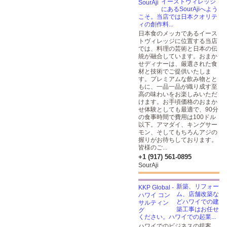
イーストヴィレッジ
にあるSourAjiへよう
こそ。当店では日本クオリテ
ィの創作料...
日本食のメッカであるイース
トヴィレッジに位置する当店
では、料理の芸術と日本の伝
統が融合しています。おまか
せディナーは、厳選された食
材と技術でご提供いたしま
す。プレミアムな飲み物とと
もに、一品一品が織り成す至
高の味わいをお楽しみいただ
けます。お手頃価格のおまか
せ体験としても最適で、90分
の食事時間で費用は100ドル
以下。アマダイ、キングサー
モン、そしてもちろんアジの
握りがお待ちしております。
皆様のご...
+1 (917) 561-0895
SourAji
新築、リフォー
ム、店舗改築な
どハワイでの建
築工事はお任せ
ください。ハワイでの起業...
ハワイでのビジネスの提案、