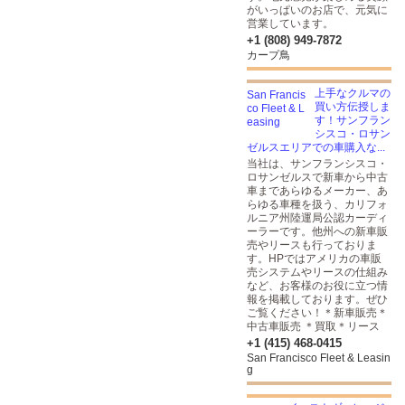
がいっぱいのお店で、元気に
営業しています。
+1 (808) 949-7872
カープ鳥
上手なクルマの
買い方伝授しま
す！サンフラン
シスコ・ロサン
ゼルスエリアでの車購入な...
当社は、サンフランシスコ・
ロサンゼルスで新車から中古
車まであらゆるメーカー、あ
らゆる車種を扱う、カリフォ
ルニア州陸運局公認カーディ
ーラーです。他州への新車販
売やリースも行っておりま
す。HPではアメリカの車販
売システムやリースの仕組み
など、お客様のお役に立つ情
報を掲載しております。ぜひ
ご覧ください！＊新車販売＊
中古車販売 ＊買取＊リース
+1 (415) 468-0415
San Francisco Fleet & Leasin
g