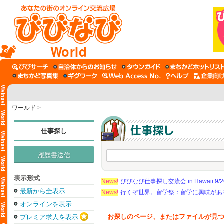
World
ワールド
>
仕事探し
履歴書送信
表示形式
News!
びびなび仕事探し交流会 in Hawaii 9/26（
最新から全表示
News!
行くぞ世界。留学祭：留学に興味がある学
オンラインを表示
お探しのページ、またはファイルが見
プレミア求人を表示