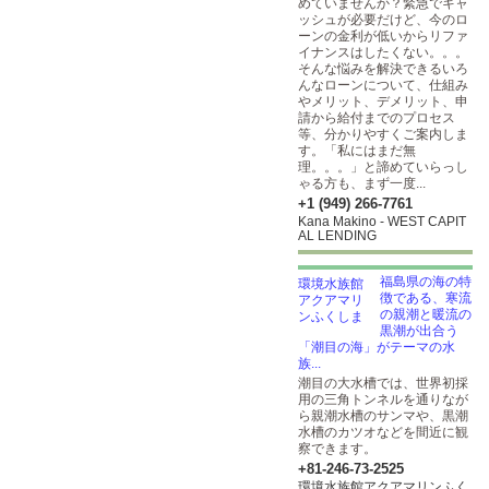
めていませんか？緊急でキャ
ッシュが必要だけど、今のロ
ーンの金利が低いからリファ
イナンスはしたくない。。。
そんな悩みを解決できるいろ
んなローンについて、仕組み
やメリット、デメリット、申
請から給付までのプロセス
等、分かりやすくご案内しま
す。「私にはまだ無
理。。。」と諦めていらっし
ゃる方も、まず一度...
+1 (949) 266-7761
Kana Makino - WEST CAPIT
AL LENDING
福島県の海の特
徴である、寒流
の親潮と暖流の
黒潮が出合う
「潮目の海」がテーマの水
族...
潮目の大水槽では、世界初採
用の三角トンネルを通りなが
ら親潮水槽のサンマや、黒潮
水槽のカツオなどを間近に観
察できます。
+81-246-73-2525
環境水族館アクアマリンふく