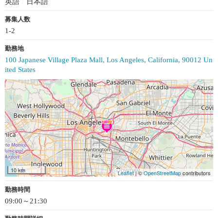
英語
/
日本語
募集人数
1-2
勤務地
100 Japanese Village Plaza Mall, Los Angeles, California, 90012 Un
ited States
10 km
Leaflet
| ©
OpenStreetMap
contributors
勤務時間
09:00～21:30