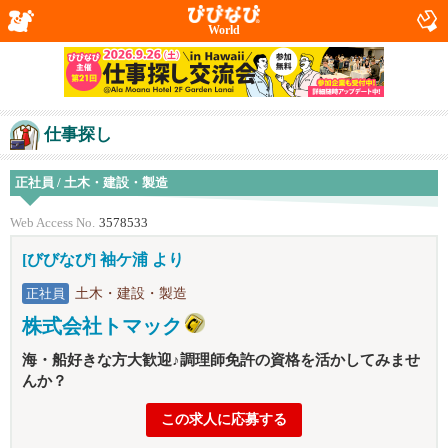
World
仕事探し
正社員 / 土木・建設・製造
Web Access No.
3578533
[びびなび] 袖ケ浦 より
土木・建設・製造
正社員
株式会社トマック
海・船好きな方大歓迎♪調理師免許の資格を活かしてみませ
んか？
この求人に応募する