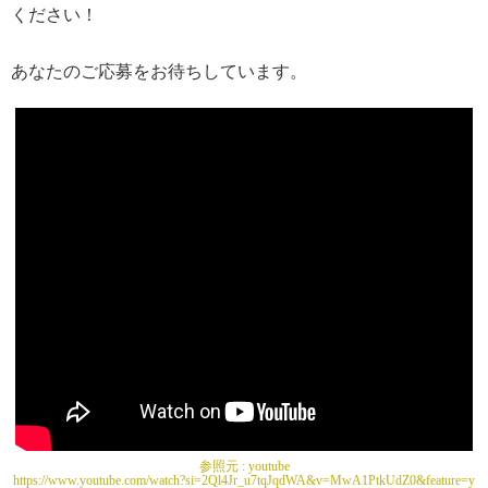
ください！
あなたのご応募をお待ちしています。
参照元 :
youtube
https://www.youtube.com/watch?si=2Ql4Jr_u7tqJqdWA&v=MwA1PtkUdZ0&feature=y