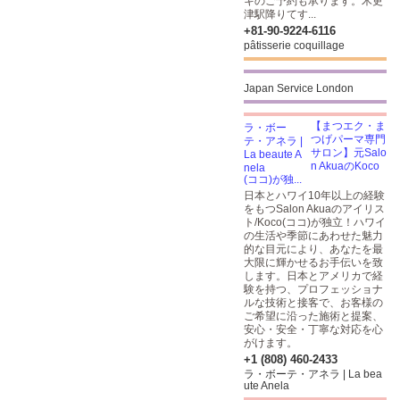
キのご予約も承ります。木更
津駅降りてす...
+81-90-9224-6116
pâtisserie coquillage
Japan Service London
【まつエク・ま
つげパーマ専門
サロン】元Salo
n AkuaのKoco
(ココ)が独...
日本とハワイ10年以上の経験
をもつSalon Akuaのアイリス
ト/Koco(ココ)が独立！ハワイ
の生活や季節にあわせた魅力
的な目元により、あなたを最
大限に輝かせるお手伝いを致
します。日本とアメリカで経
験を持つ、プロフェッショナ
ルな技術と接客で、お客様の
ご希望に沿った施術と提案、
安心・安全・丁寧な対応を心
がけます。
+1 (808) 460-2433
ラ・ボーテ・アネラ | La bea
ute Anela