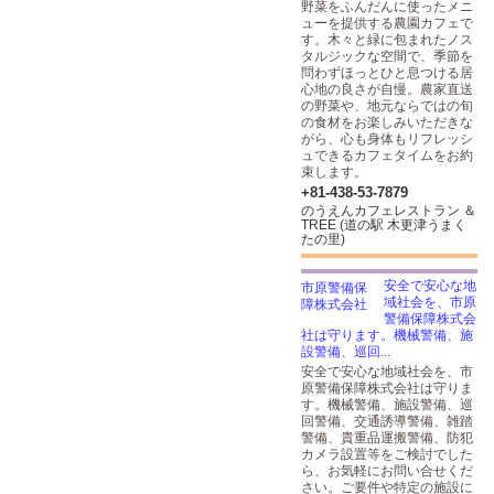
野菜をふんだんに使ったメニ
ューを提供する農園カフェで
す。木々と緑に包まれたノス
タルジックな空間で、季節を
問わずほっとひと息つける居
心地の良さが自慢。農家直送
の野菜や、地元ならではの旬
の食材をお楽しみいただきな
がら、心も身体もリフレッシ
ュできるカフェタイムをお約
束します。
+81-438-53-7879
のうえんカフェレストラン ＆
TREE (道の駅 木更津うまく
たの里)
安全で安心な地
域社会を、市原
警備保障株式会
社は守ります。機械警備、施
設警備、巡回...
安全で安心な地域社会を、市
原警備保障株式会社は守りま
す。機械警備、施設警備、巡
回警備、交通誘導警備、雑踏
警備、貴重品運搬警備、防犯
カメラ設置等をご検討でした
ら、お気軽にお問い合せくだ
さい。ご要件や特定の施設に