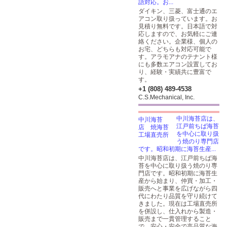
語対応。お...
ダイキン、三菱、富士通のエ
アコン取り扱っています。お
見積り無料です。日本語で対
応しますので、お気軽にご連
絡ください。企業様、個人の
お宅、どちらも対応可能で
す。アラモアナのテナント様
にも多数エアコン設置してお
り、経験・実績共に豊富で
す。
+1 (808) 489-4538
C.S.Mechanical, Inc.
中川海苔店は、
江戸前ちば海苔
を中心に取り扱
う焼のり専門店
です。昭和初期に海苔生産...
中川海苔店は、江戸前ちば海
苔を中心に取り扱う焼のり専
門店です。昭和初期に海苔生
産から始まり、仲買・加工・
販売へと事業を広げながら四
代にわたり品質を守り続けて
きました。現在は工場直売所
を併設し、仕入れから製造・
販売まで一貫管理すること
で、安心・安全で高品質な海