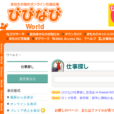
World
ワールド
>
仕事探し
履歴書送信
表示形式
News!
びびなび仕事探し交流会 in Hawaii 9/26（
最新から全表示
News!
行くぞ世界。留学祭：留学に興味がある学
オンラインを表示
お探しのページ、またはファイルが見
プレミア求人を表示