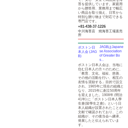
苔を提供しています。家庭用
から贈答用、業務用まで幅広
い商品を取り揃え、日常から
特別な贈り物まで対応できる
専門店です。
+81-438-37-1226
中川海苔店 焼海苔工場直売
所
JAGBはJapane
se Association
of Greater Bo
s...
ボストン日本人会は、当地に
住む日本人の方々のために、
「教育、文化、福祉、慈善、
その他の活動を行い、相互の
友情を奨励する」目的で設立
され、1965年に現在の組織と
なり、2015年に創立50周年
を迎えました。1908年 (明治
41年) に「ボストン日本人學
生會(留學生之會)」という日
本人組織が設置されたことが
文献で確認されており、この
組織が、その後当会へ継承、
発展したと伝えられていま
す。