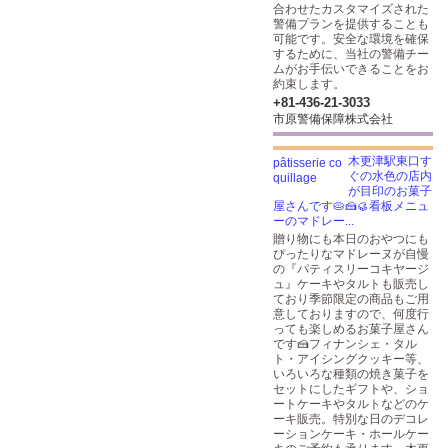
合わせたカスタマイズされた
警備プランを提供することも
可能です。安全な環境を確保
するために、当社の警備チー
ムがお手伝いできることをお
約束します。
+81-436-21-3033
市原警備保障株式会社
木更津駅東口す
ぐの水色の店内
が目印のお菓子
屋さんです🥧🍰🥮看板メニュ
ーのマドレー...
贈り物にも本日のおやつにも
ぴったりなマドレーヌが自慢
の『パティスリーコキヤージ
ュ』ケーキやタルトも販売し
ており季節限定の商品もご用
意しておりますので、何度行
っても楽しめるお菓子屋さん
です🍰フィナンシェ・タル
ト・アイシングクッキー等、
いろいろな種類の焼き菓子を
セットにしたギフトや、ショ
ートケーキやタルトなどのケ
ーキ販売。特別な日のデコレ
ーションケーキ・ホールケー