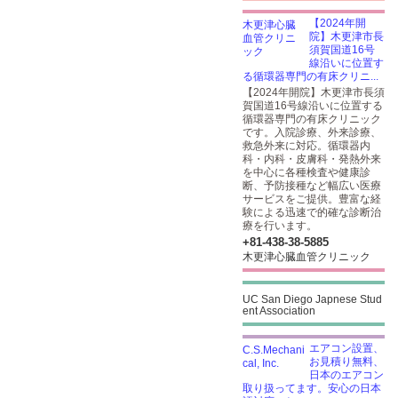
【2024年開
院】木更津市長
須賀国道16号
線沿いに位置す
る循環器専門の有床クリニ...
【2024年開院】木更津市長須
賀国道16号線沿いに位置する
循環器専門の有床クリニック
です。入院診療、外来診療、
救急外来に対応。循環器内
科・内科・皮膚科・発熱外来
を中心に各種検査や健康診
断、予防接種など幅広い医療
サービスをご提供。豊富な経
験による迅速で的確な診断治
療を行います。
+81-438-38-5885
木更津心臓血管クリニック
UC San Diego Japnese Stud
ent Association
エアコン設置、
お見積り無料、
日本のエアコン
取り扱ってます。安心の日本