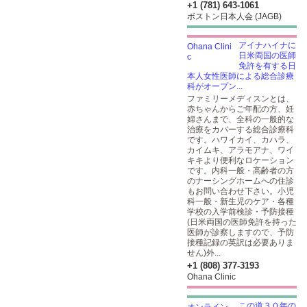
+1 (781) 643-1061
ボストン日本人会 (JAGB)
アイナハイナに
日米両国の医師
免許を有する日
本人女性医師による総合診療
科がオープン...
ファミリーメディスンとは、
赤ちゃんからご年配の方、妊
婦さんまで、全科の一般的な
治療をカバーする総合診療科
です。ハワイカイ、カハラ、
カイムキ、アラモアナ、ワイ
キキより便利なロケーション
です。内科一般・高齢者の方
のナーシングホームへの住診
もお問い合わせ下さい。小児
科一般・新生児のケア・各種
学校の入学前検診・予防接種
(日米両国の医師免許を持った
医師が診察しますので、予防
接種記録の英訳は必要ありま
せん)外...
+1 (808) 377-3193
Ohana Clinic
この道３０年の