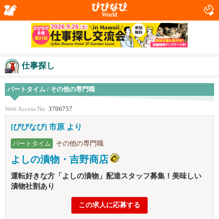
World
仕事探し
パートタイム / その他の専門職
Web Access No.
3706757
[びびなび] 市原 より
その他の専門職
パートタイム
よしの漬物・吉野商店
運転好きな方「よしの漬物」配達スタッフ募集！美味しい
漬物社割あり
この求人に応募する