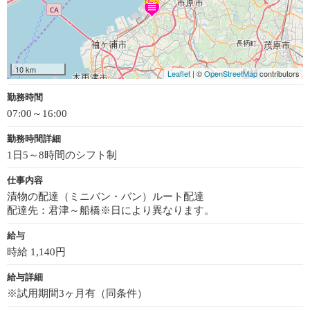
10 km
Leaflet
| ©
OpenStreetMap
contributors
勤務時間
07:00～16:00
勤務時間詳細
1日5～8時間のシフト制
仕事内容
漬物の配達（ミニバン・バン）ルート配達
配達先：君津～船橋※日により異なります。
給与
時給 1,140円
給与詳細
※試用期間3ヶ月有（同条件）