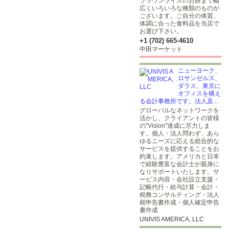
ブラウンライスのお餅まで幅
広くいろいろな種類のものが
ございます。ご自分の体質、
体調に合った食料品を当店で
お選び下さい。
+1 (702) 665-4610
中田マーケット
ニューヨーク、
ロサンゼルス、
ダラス、東京に
オフィスを構え
る会計事務所です。法人及...
グローバルなネットワークを
活かし、クライアントの皆様
の"Vision"達成に尽力しま
す。個人・法人問わず、あら
ゆるニーズに応える総合的な
サービスを提供することをお
約束します。アメリカと日本
で経験豊富な会計士が親身に
なりサポートいたします。サ
ービス内容・会社設立支援・
記帳代行・給与計算・会計・
税務コンサルティング・法人
税申告書作成・個人確定申告
書作成
UNIVIS AMERICA, LLC