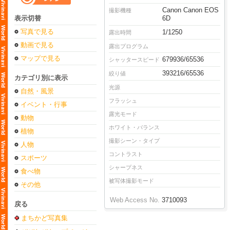
Canon Canon EOS
撮影機種
表示切替
6D
写真で見る
1/1250
露出時間
動画で見る
露出プログラム
マップで見る
679936/65536
シャッタースピード
393216/65536
絞り値
カテゴリ別に表示
光源
自然・風景
フラッシュ
イベント・行事
露光モード
動物
ホワイト・バランス
植物
撮影シーン・タイプ
人物
コントラスト
スポーツ
シャープネス
食べ物
被写体撮影モード
その他
Web Access No.
3710093
戻る
まちかど写真集