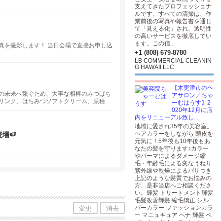
支えてきたプロフェッショナ
ルです。すべての清掃は、作
業前後の写真や報告書を通じ
て「見える化」され、透明性
の高いサービスを徹底してい
ます。この信...
真を撮影します！ 当日会場で直接お申し込
+1 (808) 679-8780
LB COMMERCIAL CLEANIN
G HAWAII LLC
【木更津市のヘ
の未来へ繋ぐため、大事な相棒のみつばち
アサロン／ちゃ
リンク、はちみつソフトクリーム、菜種
ーむはうす】2
020年12月に店
内をリニューアル致し...
地域に愛され35年の美容室。
ヘアカラーをしながら 頭皮を
場🍉
元気に！5年後も10年後もあ
なたの髪を守ります♪カラー
やパーマによるダメージ縮
毛・年齢毛による変なうねり
紫外線や乾燥によるパサつき
上記のような髪質でお悩みの
方、是非当店へご相談くださ
い。輝髪 トリートメント輝髪
毛髪改善輝髪 縮毛矯正 シル
バーカラー ファッションカラ
変更
消去
ー マニュキュア ヘナ 輝髪 ペ