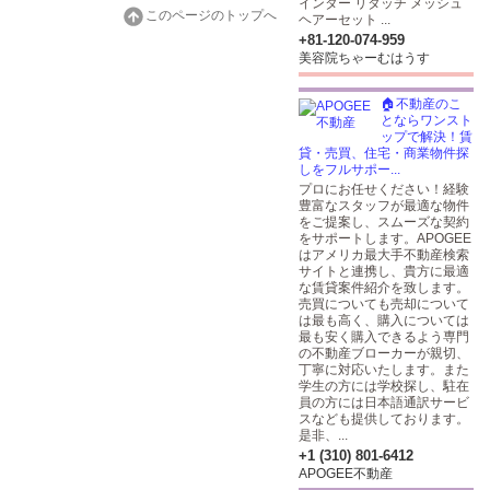
インター リタッチ メッシュ
このページのトップへ
ヘアーセット ...
+81-120-074-959
美容院ちゃーむはうす
🏠不動産のこ
とならワンスト
ップで解決！賃
貸・売買、住宅・商業物件探
しをフルサポー...
プロにお任せください！経験
豊富なスタッフが最適な物件
をご提案し、スムーズな契約
をサポートします。APOGEE
はアメリカ最大手不動産検索
サイトと連携し、貴方に最適
な賃貸案件紹介を致します。
売買についても売却について
は最も高く、購入については
最も安く購入できるよう専門
の不動産ブローカーが親切、
丁寧に対応いたします。また
学生の方には学校探し、駐在
員の方には日本語通訳サービ
スなども提供しております。
是非、...
+1 (310) 801-6412
APOGEE不動産