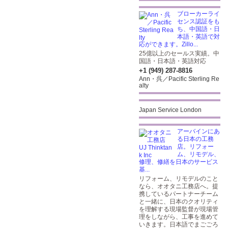
ブローカーライ
センス認証をも
ち、中国語・日
本語・英語で対
応ができます。Zillo...
25億以上のセールス実績。中
国語・日本語・英語対応
+1 (949) 287-8816
Ann・呉／Pacific Sterling Re
alty
Japan Service London
アーバインにあ
る日本の工務
店。リフォー
ム、リモデル、
修理、修繕を日本のサービス
基...
リフォーム、リモデルのこと
なら、オオタニ工務店へ。提
携しているパートナーチーム
と一緒に、日本のクオリティ
を理解する現場監督が現場管
理をしながら、工事を進めて
いきます。日本語でまごごろ