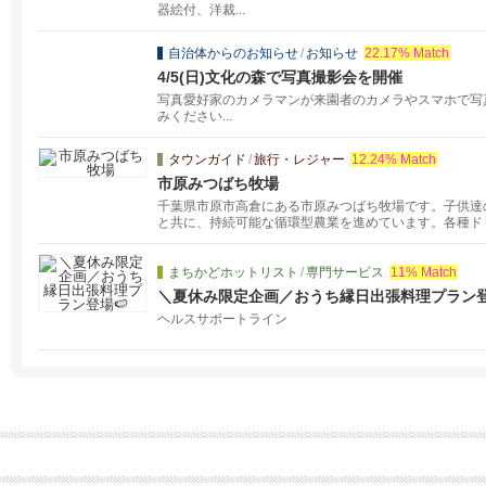
器絵付、洋裁...
自治体からのお知らせ
/
お知らせ
22.17% Match
4/5(日)文化の森で写真撮影会を開催
写真愛好家のカメラマンが来園者のカメラやスマホで写
みください...
タウンガイド
/
旅行・レジャー
12.24% Match
市原みつばち牧場
千葉県市原市高倉にある市原みつばち牧場です。子供達
と共に、持続可能な循環型農業を進めています。各種ド
100％なたね油、おひさま耕房のレタス。
まちかどホットリスト
/
専門サービス
11% Match
＼夏休み限定企画／おうち縁日出張料理プラン登
ヘルスサポートライン