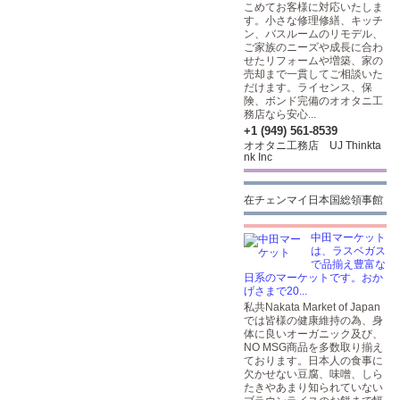
こめてお客様に対応いたしま
す。小さな修理修繕、キッチ
ン、バスルームのリモデル、
ご家族のニーズや成長に合わ
せたリフォームや増築、家の
売却まで一貫してご相談いた
だけます。ライセンス、保
険、ボンド完備のオオタニ工
務店なら安心...
+1 (949) 561-8539
オオタニ工務店 UJ Thinkta
nk Inc
在チェンマイ日本国総領事館
中田マーケット
は、ラスベガス
で品揃え豊富な
日系のマーケットです。おか
げさまで20...
私共Nakata Market of Japan
では皆様の健康維持の為、身
体に良いオーガニック及び、
NO MSG商品を多数取り揃え
ております。日本人の食事に
欠かせない豆腐、味噌、しら
たきやあまり知られていない