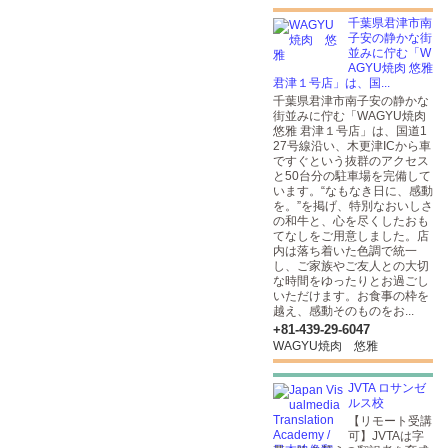
千葉県君津市南
子安の静かな街
並みに佇む「W
AGYU焼肉 悠雅
君津１号店」は、国...
千葉県君津市南子安の静かな
街並みに佇む「WAGYU焼肉
悠雅 君津１号店」は、国道1
27号線沿い、木更津ICから車
ですぐという抜群のアクセス
と50台分の駐車場を完備して
います。“なもなき日に、感動
を。”を掲げ、特別なおいしさ
の和牛と、心を尽くしたおも
てなしをご用意しました。店
内は落ち着いた色調で統一
し、ご家族やご友人との大切
な時間をゆったりとお過ごし
いただけます。お食事の枠を
越え、感動そのものをお...
+81-439-29-6047
WAGYU焼肉 悠雅
JVTA ロサンゼ
ルス校
【リモート受講
可】JVTAは字