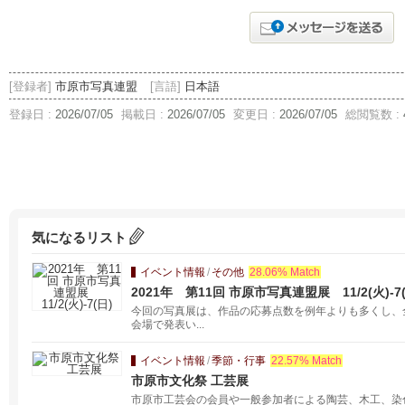
[登録者]
市原市写真連盟
[言語]
日本語
登録日 :
2026/07/05
掲載日 :
2026/07/05
変更日 :
2026/07/05
総閲覧数 :
気になるリスト
イベント情報
/
その他
28.06% Match
2021年 第11回 市原市写真連盟展 11/2(火)-7(
今回の写真展は、作品の応募点数を例年よりも多くし、
会場で発表い...
イベント情報
/
季節・行事
22.57% Match
市原市文化祭 工芸展
市原市工芸会の会員や一般参加者による陶芸、木工、染