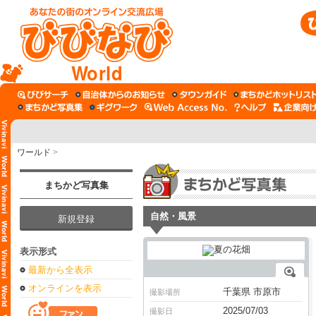
World
ワールド
>
まちかど写真集
自然・風景
新規登録
表示形式
最新から全表示
オンラインを表示
千葉県 市原市
撮影場所
2025/07/03
撮影日