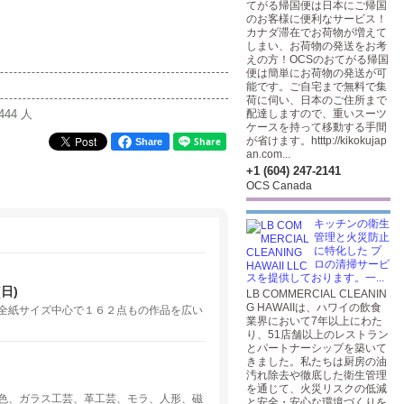
てがる帰国便は日本にご帰国
のお客様に便利なサービス！
カナダ滞在でお荷物が増えて
しまい、お荷物の発送をお考
えの方！OCSのおてがる帰国
便は簡単にお荷物の発送が可
能です。ご自宅まで無料で集
荷に伺い、日本のご住所まで
444 人
配達しますので、重いスーツ
ケースを持って移動する手間
が省けます。htttp://kikokujap
Share
an.com...
+1 (604) 247-2141
OCS Canada
キッチンの衛生
管理と火災防止
に特化した プ
ロの清掃サービ
スを提供しております。一...
日)
LB COMMERCIAL CLEANIN
G HAWAIIは、ハワイの飲食
全紙サイズ中心で１６２点もの作品を広い
業界において7年以上にわた
り、51店舗以上のレストラン
とパートナーシップを築いて
きました。私たちは厨房の油
汚れ除去や徹底した衛生管理
を通じて、火災リスクの低減
色、ガラス工芸、革工芸、モラ、人形、磁
と安全・安心な環境づくりを