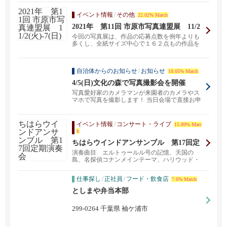
イベント情報
/
その他
22.02% Match
2021年 第11回 市原市写真連盟展 11/2
(火)-7(日)
今回の写真展は、作品の応募点数を例年よりも
多くし、全紙サイズ中心で１６２点もの作品を
広い会場で発表い...
自治体からのお知らせ
/
お知らせ
18.05% Match
4/5(日)文化の森で写真撮影会を開催
写真愛好家のカメラマンが来園者のカメラやス
マホで写真を撮影します！ 当日会場で直接お申
し込みください...
イベント情報
/
コンサート・ライブ
15.89% Matc
h
ちはらウインドアンサンブル 第17回定
期演奏会
演奏曲目 エルトゥールル号の記憶、天国の
島、名探偵コナンメインテーマ、ハリウッド・
マイルストーンズ他...
仕事探し
/
正社員
/
フード・飲食店
7.6% Match
としまや弁当本部
299-0264 千葉県 袖ケ浦市