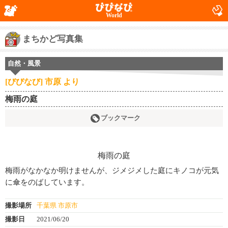
World
まちかど写真集
自然・風景
[びびなび] 市原 より
梅雨の庭
ブックマーク
梅雨がなかなか明けませんが、ジメジメした庭にキノコが元気
に傘をのばしています。
撮影場所
千葉県 市原市
撮影日
2021/06/20