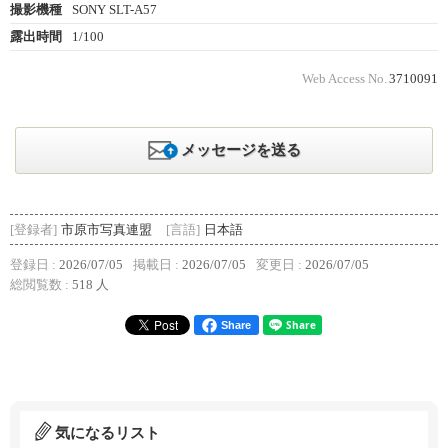
撮影機種
SONY SLT-A57
露出時間
1/100
Web Access No.
3710091
メッセージを送る
[登録者]
市原市写真連盟
[言語]
日本語
登録日 :
2026/07/05
掲載日 :
2026/07/05
変更日 :
2026/07/05
総閲覧数 :
518 人
Share
気になるリスト